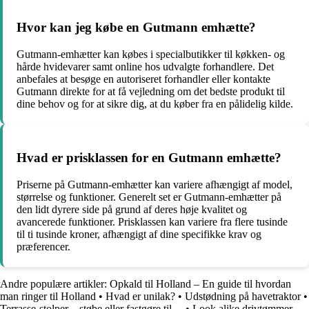
Hvor kan jeg købe en Gutmann emhætte?
Gutmann-emhætter kan købes i specialbutikker til køkken- og
hårde hvidevarer samt online hos udvalgte forhandlere. Det
anbefales at besøge en autoriseret forhandler eller kontakte
Gutmann direkte for at få vejledning om det bedste produkt til
dine behov og for at sikre dig, at du køber fra en pålidelig kilde.
Hvad er prisklassen for en Gutmann emhætte?
Priserne på Gutmann-emhætter kan variere afhængigt af model,
størrelse og funktioner. Generelt set er Gutmann-emhætter på
den lidt dyrere side på grund af deres høje kvalitet og
avancerede funktioner. Prisklassen kan variere fra flere tusinde
til ti tusinde kroner, afhængigt af dine specifikke krav og
præferencer.
Andre populære artikler:
Opkald til Holland – En guide til hvordan
man ringer til Holland
•
Hvad er unilak?
•
Udstødning på havetraktor
•
Terrasse-stolper – støbe eller fastgøre til…
•
Look alike drivtømmer –