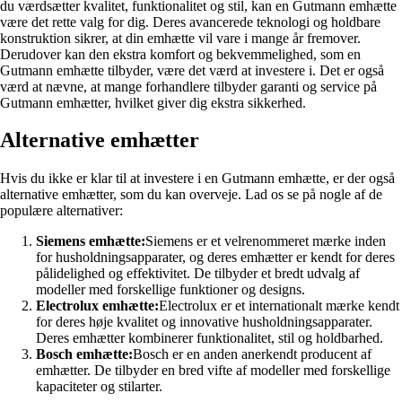
du værdsætter kvalitet, funktionalitet og stil, kan en Gutmann emhætte
være det rette valg for dig. Deres avancerede teknologi og holdbare
konstruktion sikrer, at din emhætte vil vare i mange år fremover.
Derudover kan den ekstra komfort og bekvemmelighed, som en
Gutmann emhætte tilbyder, være det værd at investere i. Det er også
værd at nævne, at mange forhandlere tilbyder garanti og service på
Gutmann emhætter, hvilket giver dig ekstra sikkerhed.
Alternative emhætter
Hvis du ikke er klar til at investere i en Gutmann emhætte, er der også
alternative emhætter, som du kan overveje. Lad os se på nogle af de
populære alternativer:
Siemens emhætte:
Siemens er et velrenommeret mærke inden
for husholdningsapparater, og deres emhætter er kendt for deres
pålidelighed og effektivitet. De tilbyder et bredt udvalg af
modeller med forskellige funktioner og designs.
Electrolux emhætte:
Electrolux er et internationalt mærke kendt
for deres høje kvalitet og innovative husholdningsapparater.
Deres emhætter kombinerer funktionalitet, stil og holdbarhed.
Bosch emhætte:
Bosch er en anden anerkendt producent af
emhætter. De tilbyder en bred vifte af modeller med forskellige
kapaciteter og stilarter.