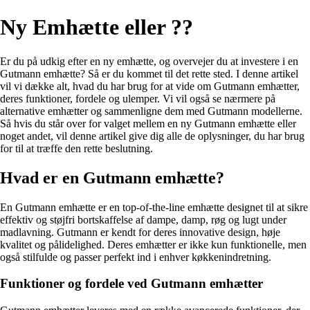
Ny Emhætte eller ??
Er du på udkig efter en ny emhætte, og overvejer du at investere i en
Gutmann emhætte? Så er du kommet til det rette sted. I denne artikel
vil vi dække alt, hvad du har brug for at vide om Gutmann emhætter,
deres funktioner, fordele og ulemper. Vi vil også se nærmere på
alternative emhætter og sammenligne dem med Gutmann modellerne.
Så hvis du står over for valget mellem en ny Gutmann emhætte eller
noget andet, vil denne artikel give dig alle de oplysninger, du har brug
for til at træffe den rette beslutning.
Hvad er en Gutmann emhætte?
En Gutmann emhætte er en top-of-the-line emhætte designet til at sikre
effektiv og støjfri bortskaffelse af dampe, damp, røg og lugt under
madlavning. Gutmann er kendt for deres innovative design, høje
kvalitet og pålidelighed. Deres emhætter er ikke kun funktionelle, men
også stilfulde og passer perfekt ind i enhver køkkenindretning.
Funktioner og fordele ved Gutmann emhætter