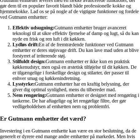
Gutmann emhætter leveres med en række avancerede funktioner, der
gør dem til en populær favorit blandt både professionelle kokke og
hjemmekokke. Lad os se på nogle af de vigtigste funktioner og fordele
ved Gutmann emhætter:
Effektiv udsugning:
Gutmann emhætter bruger avanceret
teknologi til at sikre effektiv fjernelse af damp og lugt, så du kan
nyde en frisk og ren luft i dit køkken.
Lydløs drift:
En af de fremtrædende funktioner ved Gutmann
emhætter er deres støjsvage drift. Du kan lave mad uden at blive
forstyrret af irriterende støj.
Stilfuldt design:
Gutmann emhætter er ikke kun en praktisk
køkkenudstyr, men også en æstetisk tilføjelse til dit køkken. De
er tilgængelige i forskellige design og stilarter, der passer til
enhver smag og køkkenindretning.
Lysstyrke:
Gutmann emhætter har en kraftig belysning, der
giver dig optimal synlighed, mens du tilbereder mad.
Nem rengøring:
Gutmann emhætter er designet med rengøring i
tankerne. De har aftagelige og let rengørlige filtre, der gør
vedligeholdelsen af emhætten nem og problemfri.
Er Gutmann emhætter det værd?
Investering i en Gutmann emhætte kan være en stor beslutning, da de
generelt er dyrere end mange andre emhætter på markedet. Men hvis