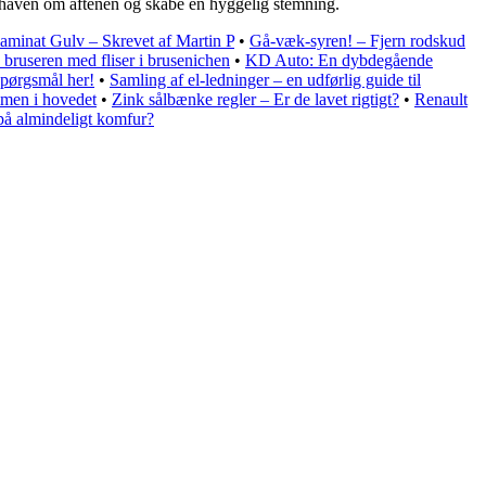
er haven om aftenen og skabe en hyggelig stemning.
aminat Gulv – Skrevet af Martin P
•
Gå-væk-syren! – Fjern rodskud
bruseren med fliser i brusenichen
•
KD Auto: En dybdegående
spørgsmål her!
•
Samling af el-ledninger – en udførlig guide til
men i hovedet
•
Zink sålbænke regler – Er de lavet rigtigt?
•
Renault
på almindeligt komfur?