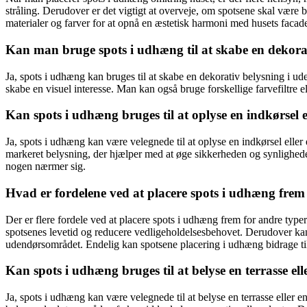
stråling. Derudover er det vigtigt at overveje, om spotsene skal være
materialer og farver for at opnå en æstetisk harmoni med husets facad
Kan man bruge spots i udhæng til at skabe en dekora
Ja, spots i udhæng kan bruges til at skabe en dekorativ belysning i ud
skabe en visuel interesse. Man kan også bruge forskellige farvefiltre 
Kan spots i udhæng bruges til at oplyse en indkørsel e
Ja, spots i udhæng kan være velegnede til at oplyse en indkørsel eller
markeret belysning, der hjælper med at øge sikkerheden og synlighede
nogen nærmer sig.
Hvad er fordelene ved at placere spots i udhæng frem
Der er flere fordele ved at placere spots i udhæng frem for andre typ
spotsenes levetid og reducere vedligeholdelsesbehovet. Derudover ka
udendørsområdet. Endelig kan spotsene placering i udhæng bidrage til 
Kan spots i udhæng bruges til at belyse en terrasse el
Ja, spots i udhæng kan være velegnede til at belyse en terrasse eller