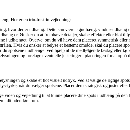
æng. Her er en trin-for-trin vejledning:
ygning, hvor der er udhæng. Dette kan være tagudhæng, vinduesudhæng e
æng er. Ønsker du at fremhæve detaljer, skabe effekter eller blot tilfø
ne i udhænget. Overvej om du vil have dem placeret symmetrisk eller me
strålen. Hvis du ønsker at belyse et bestemt område, skal du placere spot
ør du spotsene i udhænget ved hjælp af de medfølgende beslag eller køb
belysningen og foretage eventuelle justeringer i placeringen for at opnå d
ysningen og skabe et flot visuelt udtryk. Ved at vælge de rigtige spots 
 lysstyrke, når du vælger spotsene. Placer dem strategisk og justér efter
e viden og vejledning til at kunne placere dine spots i udhæng på den
n i dit udendørs rum.