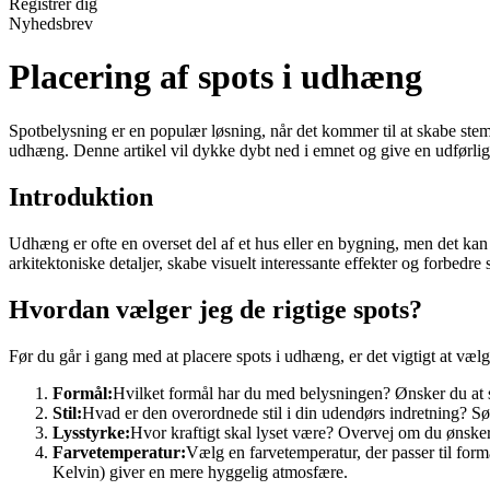
Registrér dig
Nyhedsbrev
Placering af spots i udhæng
Spotbelysning er en populær løsning, når det kommer til at skabe st
udhæng. Denne artikel vil dykke dybt ned i emnet og give en udførlig v
Introduktion
Udhæng er ofte en overset del af et hus eller en bygning, men det kan 
arkitektoniske detaljer, skabe visuelt interessante effekter og forbedr
Hvordan vælger jeg de rigtige spots?
Før du går i gang med at placere spots i udhæng, er det vigtigt at vælge
Formål:
Hvilket formål har du med belysningen? Ønsker du at s
Stil:
Hvad er den overordnede stil i din udendørs indretning? Sørg
Lysstyrke:
Hvor kraftigt skal lyset være? Overvej om du ønsker e
Farvetemperatur:
Vælg en farvetemperatur, der passer til for
Kelvin) giver en mere hyggelig atmosfære.