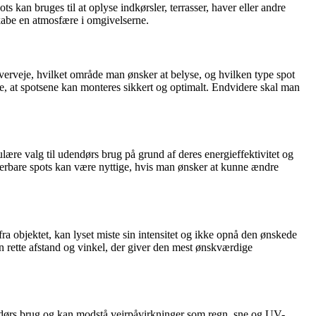
 kan bruges til at oplyse indkørsler, terrasser, haver eller andre
skabe en atmosfære i omgivelserne.
 overveje, hvilket område man ønsker at belyse, og hvilken type spot
re, at spotsene kan monteres sikkert og optimalt. Endvidere skal man
ære valg til udendørs brug på grund af deres energieffektivitet og
terbare spots kan være nyttige, hvis man ønsker at kunne ændre
fra objektet, kan lyset miste sin intensitet og ikke opnå den ønskede
n rette afstand og vinkel, der giver den mest ønskværdige
dendørs brug og kan modstå vejrpåvirkninger som regn, sne og UV-