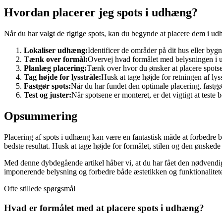
Hvordan placerer jeg spots i udhæng?
Når du har valgt de rigtige spots, kan du begynde at placere dem i udh
Lokaliser udhæng:
Identificer de områder på dit hus eller b
Tænk over formål:
Overvej hvad formålet med belysningen i udh
Planlæg placering:
Tænk over hvor du ønsker at placere spotse
Tag højde for lysstråle:
Husk at tage højde for retningen af lys
Fastgør spots:
Når du har fundet den optimale placering, fastg
Test og juster:
Når spotsene er monteret, er det vigtigt at teste 
Opsummering
Placering af spots i udhæng kan være en fantastisk måde at forbedre bel
bedste resultat. Husk at tage højde for formålet, stilen og den ønskede
Med denne dybdegående artikel håber vi, at du har fået den nødvendig
imponerende belysning og forbedre både æstetikken og funktionalitete
Ofte stillede spørgsmål
Hvad er formålet med at placere spots i udhæng?