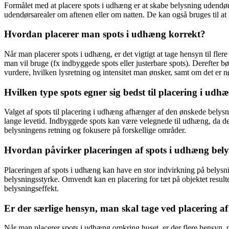
Formålet med at placere spots i udhæng er at skabe belysning udendørs,
udendørsarealer om aftenen eller om natten. De kan også bruges til at
Hvordan placerer man spots i udhæng korrekt?
Når man placerer spots i udhæng, er det vigtigt at tage hensyn til fle
man vil bruge (fx indbyggede spots eller justerbare spots). Derefter 
vurdere, hvilken lysretning og intensitet man ønsker, samt om det er nø
Hvilken type spots egner sig bedst til placering i udh
Valget af spots til placering i udhæng afhænger af den ønskede belysn
lange levetid. Indbyggede spots kan være velegnede til udhæng, da de
belysningens retning og fokusere på forskellige områder.
Hvordan påvirker placeringen af spots i udhæng belys
Placeringen af spots i udhæng kan have en stor indvirkning på belysning
belysningsstyrke. Omvendt kan en placering for tæt på objektet result
belysningseffekt.
Er der særlige hensyn, man skal tage ved placering a
Når man placerer spots i udhæng omkring huset, er der flere hensyn, 