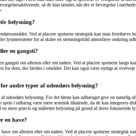
 bevægelsesaktiverede, så de kun tænder, når der er bevægelse i nærhed
e.
tiv belysning?
endørsområdet. Ved at placere spotsene strategisk kan man fremhæve best
eller lysintensiteter for at skabe en stemningsfuld atmosfære omkring ud
ller en gangsti?
 en gangsti om aftenen eller om natten. Ved at placere spotsene langs k
n for dem, der færdes i området. Det kan også være nyttigt at overveje
 for andre typer af udendørs belysning?
er af udendørs belysning. For det første kan udhænget give en naturlig 
n spots i udhæng være mere æstetisk tiltalende, da de kan integreres 
en mere præcis og målrettet belysning på grund af deres fokuserede lys
ler en have?
 en have om aftenen eller om natten. Ved at placere spotsene strategisk 