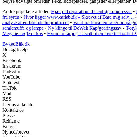
belyse udvalgte områder, f.eks. siddepladser, gangstier eller planter
Andre populære artikler:
Hjælp til reparation af stenhøj kompressor
•
fra syren
•
Hvor ligger www.carlab.dk – Skrevet af Bare mig selv…
analyse af en førende bilproducent
•
Vand fra bruseren løber ud på g
samlemuffe og lampe
•
Ny klinge til DeWalt Kap/gearingssav
•
T-sty
Megane nøgle cirkus
•
Hvordan får jeg 12 volt til en inverter fra to 12-
ByggeBlik.dk
Del og hjælp
X
Facebook
Instagram
LinkedIn
YouTube
Pinterest
TikTok
Mail
RSS
Lær os at kende
Kontakt os
Presse
Reklame
Bruger
Nyhedsbrevet