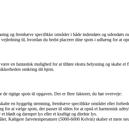
emning og fremhæve specifikke områder i både indendørs og udendørs ru
ejledning til, hvordan du bedst placerer dine spots i udhæng for at opnå
være en fantastisk mulighed for at tilføre ekstra belysning og skabe et 
e sikkerheden omkring dit hjem.
 de rigtige spots til opgaven. Der er flere faktorer, du bør overveje:
kabe en hyggelig stemning, fremhæve specifikke områder eller forbedre 
 for at vælge spots, der passer til stilen for at opnå et harmonisk udtry
t blødt og dæmpet lys eller et kraftigt og direkte lys.
målet. Køligere farvetemperaturer (5000-6000 Kelvin) skaber et mere ne