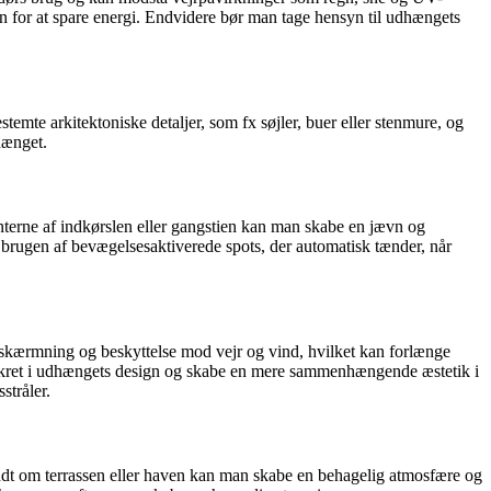
en for at spare energi. Endvidere bør man tage hensyn til udhængets
emte arkitektoniske detaljer, som fx søjler, buer eller stenmure, og
hænget.
anterne af indkørslen eller gangstien kan man skabe en jævn og
 brugen af bevægelsesaktiverede spots, der automatisk tænder, når
afskærmning og beskyttelse mod vejr og vind, hvilket kan forlænge
diskret i udhængets design og skabe en mere sammenhængende æstetik i
stråler.
rundt om terrassen eller haven kan man skabe en behagelig atmosfære og