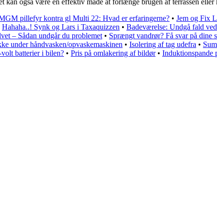
. Det kan også være en effektiv måde at forlænge brugen af terrassen ell
MGM pillefyr kontra gl Multi 22: Hvad er erfaringerne?
•
Jem og Fix L
•
Hahaha..! Synk og Lars i Taxaquizzen
•
Badeværelse: Undgå fald ved 
ulvet – Sådan undgår du problemet
•
Sprængt vandrør? Få svar på dine 
kke under håndvasken/opvaskemaskinen
•
Isolering af tag udefra
•
Sum
volt batterier i bilen?
•
Pris på omlakering af bildør
•
Induktionspande 