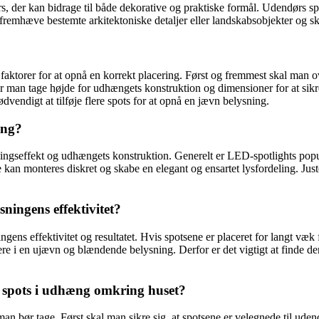
 der kan bidrage til både dekorative og praktiske formål. Udendørs spots
 fremhæve bestemte arkitektoniske detaljer eller landskabsobjekter og 
re faktorer for at opnå en korrekt placering. Først og fremmest skal man
bør man tage højde for udhængets konstruktion og dimensioner for at sik
dvendigt at tilføje flere spots for at opnå en jævn belysning.
æng?
ingseffekt og udhængets konstruktion. Generelt er LED-spotlights popul
 kan monteres diskret og skabe en elegant og ensartet lysfordeling. Jus
ningens effektivitet?
ens effektivitet og resultatet. Hvis spotsene er placeret for langt væk 
ere i en ujævn og blændende belysning. Derfor er det vigtigt at finde de
f spots i udhæng omkring huset?
man bør tage. Først skal man sikre sig, at spotsene er velegnede til u