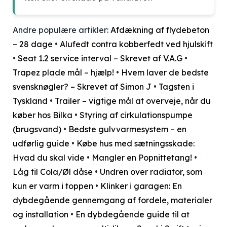
Andre populære artikler:
Afdækning af flydebeton
– 28 dage
•
Alufedt contra kobberfedt ved hjulskift
•
Seat 1.2 service interval – Skrevet af V.A.G
•
Trapez plade mål – hjælp!
•
Hvem laver de bedste
svensknøgler? – Skrevet af Simon J
•
Tagsten i
Tyskland
•
Trailer – vigtige mål at overveje, når du
køber hos Bilka
•
Styring af cirkulationspumpe
(brugsvand)
•
Bedste gulvvarmesystem – en
udførlig guide
•
Købe hus med sætningsskade:
Hvad du skal vide
•
Mangler en Popnittetang!
•
Låg til Cola/Øl dåse
•
Undren over radiator, som
kun er varm i toppen
•
Klinker i garagen: En
dybdegående gennemgang af fordele, materialer
og installation
•
En dybdegående guide til at