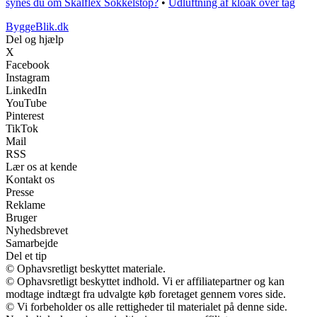
synes du om Skalflex Sokkelstop?
•
Udluftning af kloak over tag
ByggeBlik.dk
Del og hjælp
X
Facebook
Instagram
LinkedIn
YouTube
Pinterest
TikTok
Mail
RSS
Lær os at kende
Kontakt os
Presse
Reklame
Bruger
Nyhedsbrevet
Samarbejde
Del et tip
© Ophavsretligt beskyttet materiale.
© Ophavsretligt beskyttet indhold. Vi er affiliatepartner og kan
modtage indtægt fra udvalgte køb foretaget gennem vores side.
© Vi forbeholder os alle rettigheder til materialet på denne side.