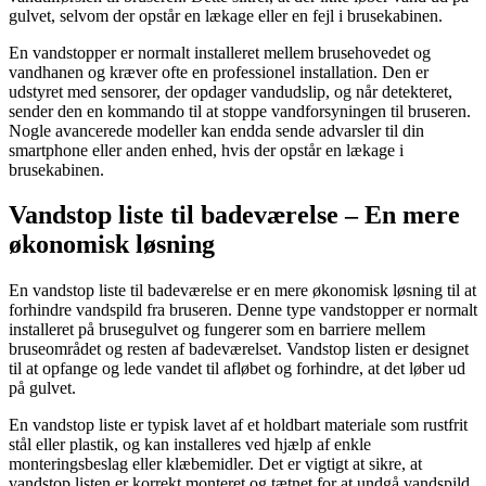
gulvet, selvom der opstår en lækage eller en fejl i brusekabinen.
En vandstopper er normalt installeret mellem brusehovedet og
vandhanen og kræver ofte en professionel installation. Den er
udstyret med sensorer, der opdager vandudslip, og når detekteret,
sender den en kommando til at stoppe vandforsyningen til bruseren.
Nogle avancerede modeller kan endda sende advarsler til din
smartphone eller anden enhed, hvis der opstår en lækage i
brusekabinen.
Vandstop liste til badeværelse – En mere
økonomisk løsning
En vandstop liste til badeværelse er en mere økonomisk løsning til at
forhindre vandspild fra bruseren. Denne type vandstopper er normalt
installeret på brusegulvet og fungerer som en barriere mellem
bruseområdet og resten af badeværelset. Vandstop listen er designet
til at opfange og lede vandet til afløbet og forhindre, at det løber ud
på gulvet.
En vandstop liste er typisk lavet af et holdbart materiale som rustfrit
stål eller plastik, og kan installeres ved hjælp af enkle
monteringsbeslag eller klæbemidler. Det er vigtigt at sikre, at
vandstop listen er korrekt monteret og tætnet for at undgå vandspild.