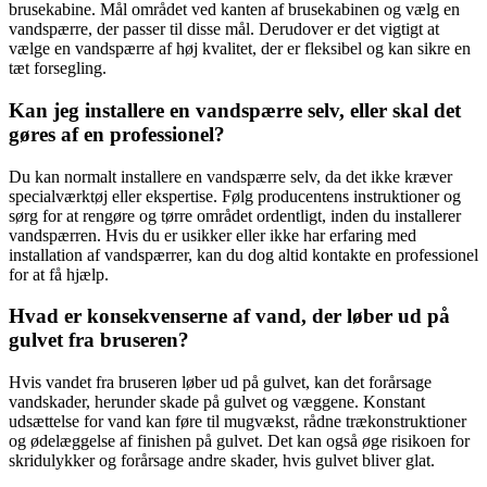
brusekabine. Mål området ved kanten af brusekabinen og vælg en
vandspærre, der passer til disse mål. Derudover er det vigtigt at
vælge en vandspærre af høj kvalitet, der er fleksibel og kan sikre en
tæt forsegling.
Kan jeg installere en vandspærre selv, eller skal det
gøres af en professionel?
Du kan normalt installere en vandspærre selv, da det ikke kræver
specialværktøj eller ekspertise. Følg producentens instruktioner og
sørg for at rengøre og tørre området ordentligt, inden du installerer
vandspærren. Hvis du er usikker eller ikke har erfaring med
installation af vandspærrer, kan du dog altid kontakte en professionel
for at få hjælp.
Hvad er konsekvenserne af vand, der løber ud på
gulvet fra bruseren?
Hvis vandet fra bruseren løber ud på gulvet, kan det forårsage
vandskader, herunder skade på gulvet og væggene. Konstant
udsættelse for vand kan føre til mugvækst, rådne trækonstruktioner
og ødelæggelse af finishen på gulvet. Det kan også øge risikoen for
skridulykker og forårsage andre skader, hvis gulvet bliver glat.