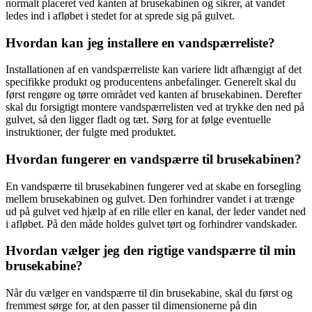
normalt placeret ved kanten af brusekabinen og sikrer, at vandet
ledes ind i afløbet i stedet for at sprede sig på gulvet.
Hvordan kan jeg installere en vandspærreliste?
Installationen af en vandspærreliste kan variere lidt afhængigt af det
specifikke produkt og producentens anbefalinger. Generelt skal du
først rengøre og tørre området ved kanten af brusekabinen. Derefter
skal du forsigtigt montere vandspærrelisten ved at trykke den ned på
gulvet, så den ligger fladt og tæt. Sørg for at følge eventuelle
instruktioner, der fulgte med produktet.
Hvordan fungerer en vandspærre til brusekabinen?
En vandspærre til brusekabinen fungerer ved at skabe en forsegling
mellem brusekabinen og gulvet. Den forhindrer vandet i at trænge
ud på gulvet ved hjælp af en rille eller en kanal, der leder vandet ned
i afløbet. På den måde holdes gulvet tørt og forhindrer vandskader.
Hvordan vælger jeg den rigtige vandspærre til min
brusekabine?
Når du vælger en vandspærre til din brusekabine, skal du først og
fremmest sørge for, at den passer til dimensionerne på din