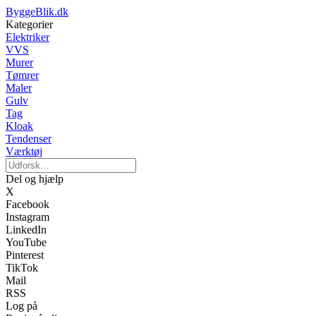
ByggeBlik.dk
Kategorier
Elektriker
VVS
Murer
Tømrer
Maler
Gulv
Tag
Kloak
Tendenser
Værktøj
Del og hjælp
X
Facebook
Instagram
LinkedIn
YouTube
Pinterest
TikTok
Mail
RSS
Log på