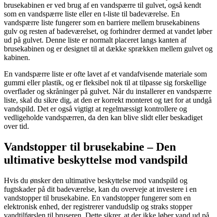
brusekabinen er ved brug af en vandspærre til gulvet, også kendt
som en vandspærre liste eller en t-liste til badeværelse. En
vandspærre liste fungerer som en barriere mellem brusekabinens
gulv og resten af badeværelset, og forhindrer dermed at vandet løber
ud på gulvet. Denne liste er normalt placeret langs kanten af
brusekabinen og er designet til at dække sprækken mellem gulvet og
kabinen.
En vandspærre liste er ofte lavet af et vandafvisende materiale som
gummi eller plastik, og er fleksibel nok til at tilpasse sig forskellige
overflader og skråninger på gulvet. Når du installerer en vandspærre
liste, skal du sikre dig, at den er korrekt monteret og tæt for at undgå
vandspild. Det er også vigtigt at regelmæssigt kontrollere og
vedligeholde vandspærren, da den kan blive slidt eller beskadiget
over tid.
Vandstopper til brusekabine – Den
ultimative beskyttelse mod vandspild
Hvis du ønsker den ultimative beskyttelse mod vandspild og
fugtskader på dit badeværelse, kan du overveje at investere i en
vandstopper til brusekabine. En vandstopper fungerer som en
elektronisk enhed, der registrerer vandudslip og straks stopper
vandtilførslen til bruseren. Dette sikrer, at der ikke løber vand ud på