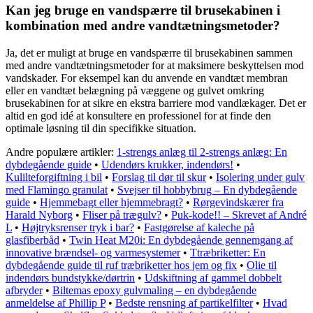
Kan jeg bruge en vandspærre til brusekabinen i
kombination med andre vandtætningsmetoder?
Ja, det er muligt at bruge en vandspærre til brusekabinen sammen
med andre vandtætningsmetoder for at maksimere beskyttelsen mod
vandskader. For eksempel kan du anvende en vandtæt membran
eller en vandtæt belægning på væggene og gulvet omkring
brusekabinen for at sikre en ekstra barriere mod vandlækager. Det er
altid en god idé at konsultere en professionel for at finde den
optimale løsning til din specifikke situation.
Andre populære artikler:
1-strengs anlæg til 2-strengs anlæg: En
dybdegående guide
•
Udendørs krukker, indendørs!
•
Kulilteforgiftning i bil
•
Forslag til dør til skur
•
Isolering under gulv
med Flamingo granulat
•
Svejser til hobbybrug – En dybdegående
guide
•
Hjemmebagt eller hjemmebragt?
•
Rørgevindskærer fra
Harald Nyborg
•
Fliser på trægulv?
•
Puk-kode!! – Skrevet af André
L
•
Højtryksrenser tryk i bar?
•
Fastgørelse af kaleche på
glasfiberbåd
•
Twin Heat M20i: En dybdegående gennemgang af
innovative brændsel- og varmesystemer
•
Ttræbriketter: En
dybdegående guide til ruf træbriketter hos jem og fix
•
Olie til
indendørs bundstykke/dørtrin
•
Udskiftning af gammel dobbelt
afbryder
•
Biltemas epoxy gulvmaling – en dybdegående
anmeldelse af Phillip P
•
Bedste rensning af partikelfilter
•
Hvad