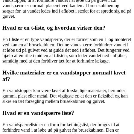
vandstopper, til at forhindre vandet i at løbe ud på gulvet. En
vandspærre er normalt placeret ved kanten af brusekabinen og
sørger for, at vandet ledes ind i afløbet i stedet for at sprede sig ud på
gulvet.
Hvad er en t-liste, og hvordan virker den?
En t-liste er en type vandspærre, der er formet som en T og monteret
ved kanten af brusekabinen. Denne vandspærre forhindrer vandet i
at løbe ud på gulvet ved at guide det ned i afløbet. Det fungerer ved
hjælp af en rille i midten af t-listen, som leder vandet ned i afløbet,
samtidig med at den forbliver tæt for at forhindre lækage.
Hvilke materialer er en vandstopper normalt lavet
af?
En vandstopper kan være lavet af forskellige materialer, herunder
gummi, plast eller metal. Det vigtigste er, at den er fleksibel og kan
sikre en tæt forsegling mellem brusekabinen og gulvet.
Hvad er en vandspærre liste?
En vandspærreliste er en form for tætningslist, der bruges til at
forhindre vand i at løbe ud på gulvet fra brusekabinen. Den er