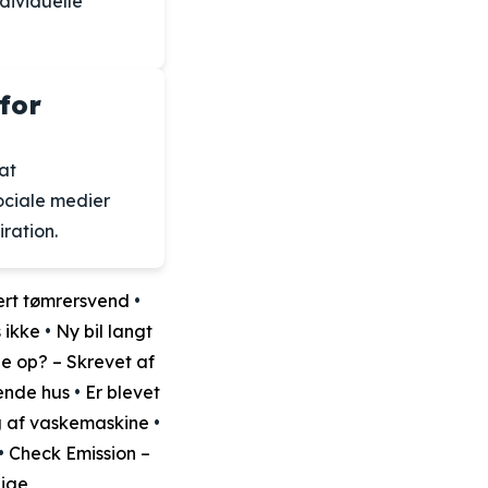
dividuelle
for
at
ociale medier
ration.
ært tømrersvend
•
 ikke
•
Ny bil langt
e op? – Skrevet af
vende hus
•
Er blevet
g af vaskemaskine
•
•
Check Emission –
dige