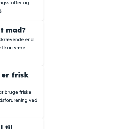
ngsstoffer og
.
gt mad?
dskrævende end
et kan være
er frisk
at bruge friske
ydsforurening ved
 til