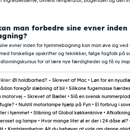
af ingredienserne, ovnens temperatur, bagetiden og den in
an man forbedre sine evner inden 
gning?
 sine evner inden for hjemmebagning kan man øve sig ved 
ed forskellige opskrifter og teknikker, følge fagfolk på s
dlavningskursus for at lære nye færdigheder og få ny inspi
ikler:
Øl holdbarhed? – Skrevet af Mac
•
Løn for en nyudl
Sådan foregår slæbning af bil
•
Silikone fugemasse hærdes
 motorvej – Skrevet af Bæller
•
Slå en svensk nummerplad
fugle?
•
Nulstil motorlampe hjælp på Fyn
•
El forbrug i so
ller i hjemmet
•
Slibning af Global køkkenknive
•
Afkalknin
peroset og lampe
•
Hvor mange liter øl er der i 24 dåse øl?
 H
•
Kantstensbeton: Alt du behøver at vide om denne alsi