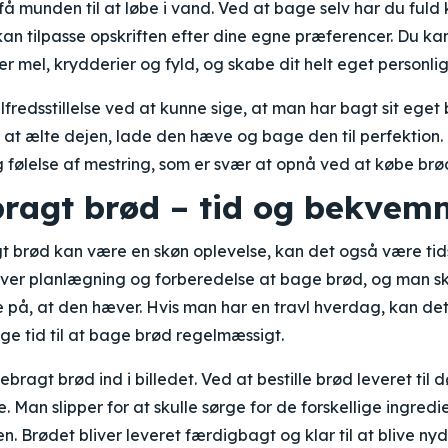
 munden til at løbe i vand. Ved at bage selv har du fuld 
an tilpasse opskriften efter dine egne præferencer. Du k
er mel, krydderier og fyld, og skabe dit helt eget personli
ilfredsstillelse ved at kunne sige, at man har bagt sit eget
at ælte dejen, lade den hæve og bage den til perfektion.
 følelse af mestring, som er svær at opnå ved at købe brø
agt brød – tid og bekvem
 brød kan være en skøn oplevelse, kan det også være t
ver planlægning og forberedelse at bage brød, og man skal
 på, at den hæver. Hvis man har en travl hverdag, kan de
e tid til at bage brød regelmæssigt.
agt brød ind i billedet. Ved at bestille brød leveret til 
. Man slipper for at skulle sørge for de forskellige ingredi
 Brødet bliver leveret færdigbagt og klar til at blive nyd