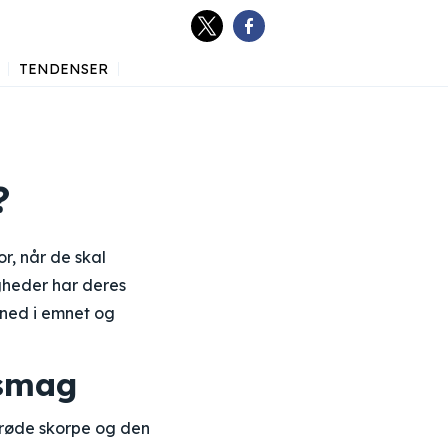
TENDENSER
?
r, når de skal
gheder har deres
 ned i emnet og
 smag
sprøde skorpe og den