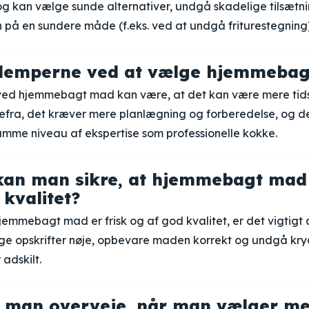
og kan vælge sunde alternativer, undgå skadelige tilsætni
 på en sundere måde (f.eks. ved at undgå friturestegning)
ulemperne ved at vælge hjemmeba
ved hjemmebagt mad kan være, at det kan være mere ti
fra, det kræver mere planlægning og forberedelse, og d
amme niveau af ekspertise som professionelle kokke.
an man sikre, at hjemmebagt mad 
 kvalitet?
 hjemmebagt mad er frisk og af god kvalitet, er det vigtigt 
ølge opskrifter nøje, opbevare maden korrekt og undgå kr
 adskilt.
 man overveje, når man vælger mel