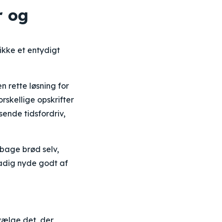
r og
kke et entydigt
 rette løsning for
rskellige opskrifter
ende tidsfordriv,
t bage brød selv,
adig nyde godt af
vælge det, der