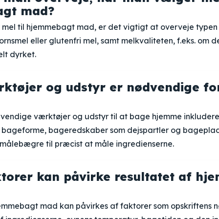
gt mad?
el til hjemmebagt mad, er det vigtigt at overveje typen a
rnsmel eller glutenfri mel, samt melkvaliteten, f.eks. om d
lt dyrket.
rktøjer og udstyr er nødvendige fo
vendige værktøjer og udstyr til at bage hjemme inkludere
 bageforme, bageredskaber som dejspartler og bageplad
ålebægre til præcist at måle ingredienserne.
ktorer kan påvirke resultatet af h
jemmebagt mad kan påvirkes af faktorer som opskriftens n