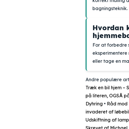
korrekt måling 
bagningsteknik.
Hvordan k
hjemmeba
For at forbedre
eksperimentere m
eller tage en ma
Andre populære art
Træk en bil hjem – 
på literen, OGSÅ på
Dyhring
•
Råd mod 
invaderet af løbebi
Udskiftning af lam
Skrevet af Michael