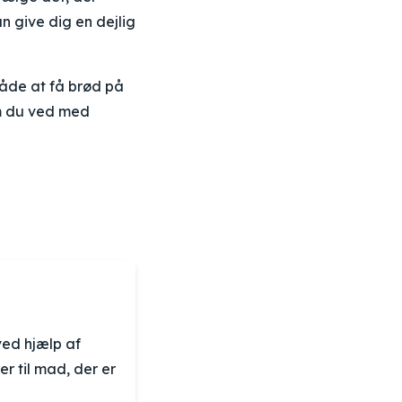
n give dig en dejlig
måde at få brød på
om du ved med
ved hjælp af
r til mad, der er