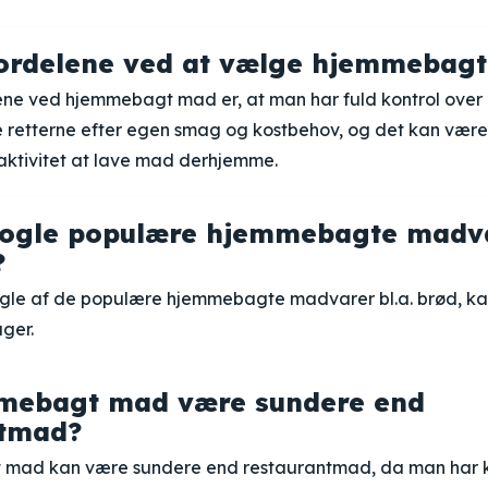
fordelene ved at vælge hjemmebag
ene ved hjemmebagt mad er, at man har fuld kontrol over 
e retterne efter egen smag og kostbehov, og det kan være
e aktivitet at lave mad derhjemme.
nogle populære hjemmebagte madva
?
gle af de populære hjemmebagte madvarer bl.a. brød, kag
ger.
mebagt mad være sundere end
ntmad?
 mad kan være sundere end restaurantmad, da man har k