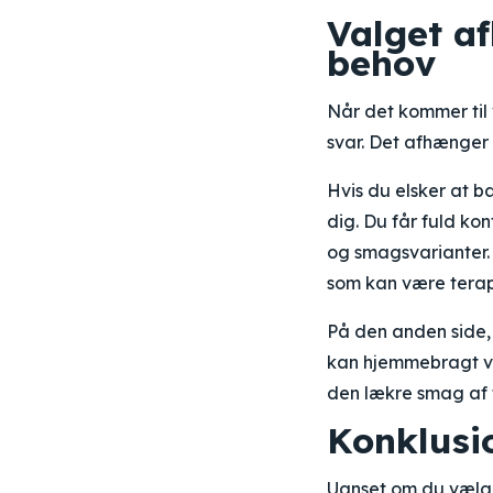
Valget a
behov
Når det kommer til
svar. Det afhænger 
Hvis du elsker at 
dig. Du får fuld ko
og smagsvarianter.
som kan være terape
På den anden side, h
kan hjemmebragt v
den lækre smag af f
Konklusi
Uanset om du vælge