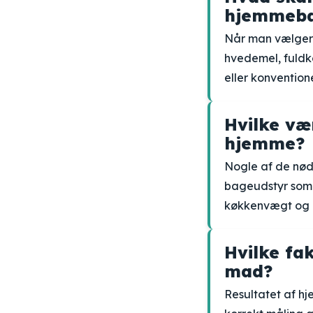
hjemmeba
Når man vælger m
hvedemel, fuldko
eller konventione
Hvilke væ
hjemme?
Nogle af de nød
bageudstyr som
køkkenvægt og m
Hvilke fa
mad?
Resultatet af h