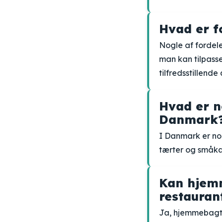
Hvad er 
Nogle af fordel
man kan tilpass
tilfredsstillend
Hvad er 
Danmark
I Danmark er no
tærter og småka
Kan hjem
restaura
Ja, hjemmebagt