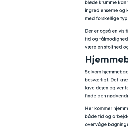
bløde krumme kan få
ingredienserne og k
med forskellige typ
Der er også en vis t
tid og tålmodighed 
være en stolthed og
Hjemmebr
Selvom hjemmebagt
besværligt. Det kræ
lave dejen og vente
finde den nødvendig
Her kommer hjemmebr
både tid og arbejde
overvåge bagningen.