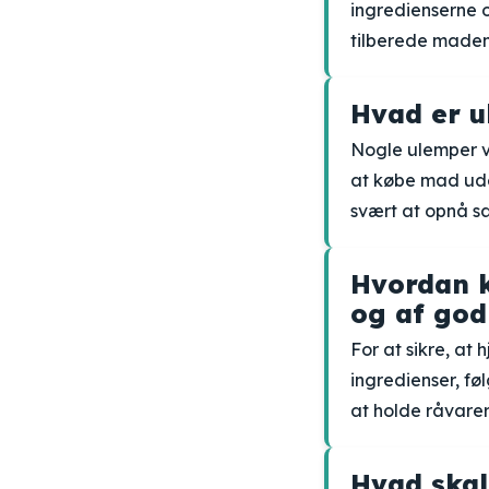
ingredienserne 
tilberede maden
Hvad er 
Nogle ulemper 
at købe mad ude
svært at opnå s
Hvordan k
og af god
For at sikre, at
ingredienser, f
at holde råvarer
Hvad skal