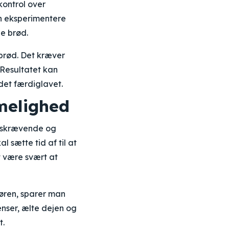
kontrol over
an eksperimentere
ge brød.
 brød. Det kræver
 Resultatet kan
det færdiglavet.
melighed
idskrævende og
 sætte tid af til at
t være svært at
døren, sparer man
enser, ælte dejen og
t.