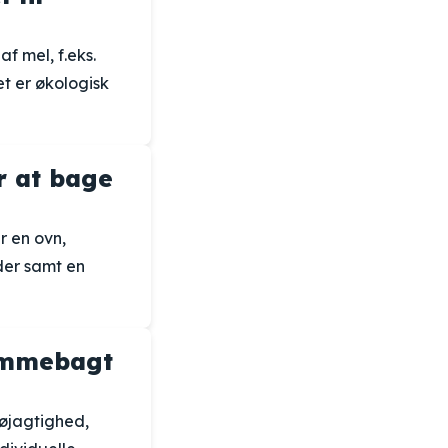
f mel, f.eks.
et er økologisk
r at bage
r en ovn,
er samt en
jemmebagt
øjagtighed,