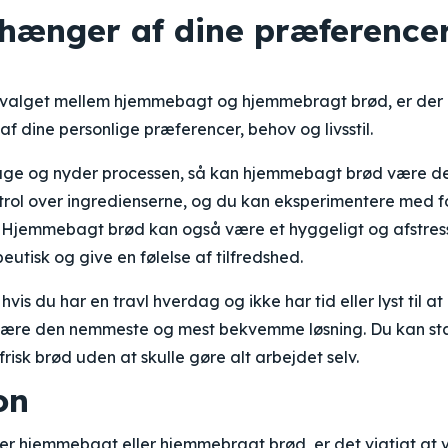
fhænger af dine præference
 valget mellem hjemmebagt og hjemmebragt brød, er der i
af dine personlige præferencer, behov og livsstil.
bage og nyder processen, så kan hjemmebagt brød være den
ntrol over ingredienserne, og du kan eksperimentere med fo
 Hjemmebagt brød kan også være et hyggeligt og afstress
utisk og give en følelse af tilfredshed.
vis du har en travl hverdag og ikke har tid eller lyst til a
ære den nemmeste og mest bekvemme løsning. Du kan st
risk brød uden at skulle gøre alt arbejdet selv.
on
r hjemmebagt eller hjemmebragt brød, er det vigtigt at 