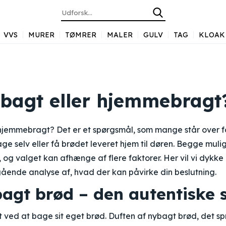
VVS
MURER
TØMRER
MALER
GULV
TAG
KLOAK
agt eller hjemmebragt
jemmebragt? Det er et spørgsmål, som mange står over fo
e selv eller få brødet leveret hjem til døren. Begge muli
 og valget kan afhænge af flere faktorer. Her vil vi dykke
ående analyse af, hvad der kan påvirke din beslutning.
gt brød – den autentiske
t ved at bage sit eget brød. Duften af nybagt brød, det 