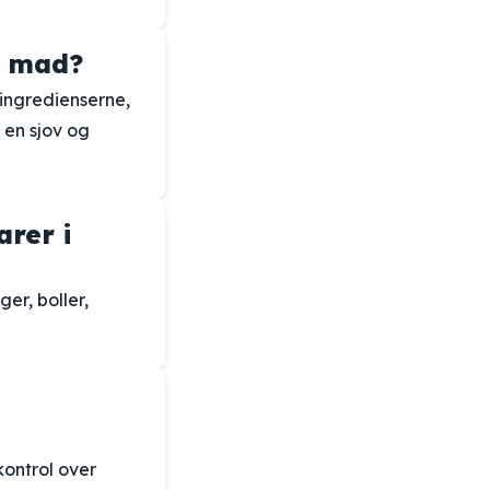
t mad?
ingredienserne,
 en sjov og
rer i
er, boller,
ontrol over