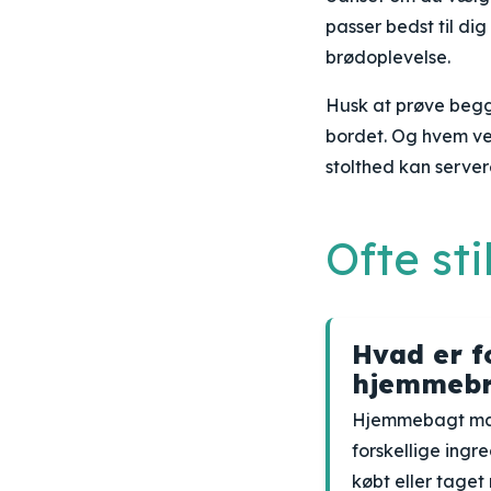
passer bedst til di
brødoplevelse.
Husk at prøve begg
bordet. Og hvem ve
stolthed kan servere
Ofte st
Hvad er f
hjemmebr
Hjemmebagt mad 
forskellige ingr
købt eller taget