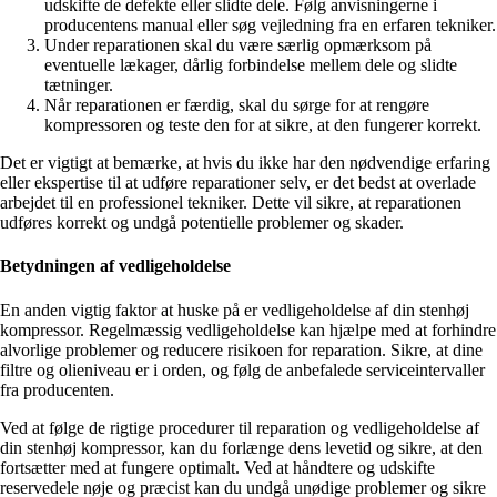
udskifte de defekte eller slidte dele. Følg anvisningerne i
producentens manual eller søg vejledning fra en erfaren tekniker.
Under reparationen skal du være særlig opmærksom på
eventuelle lækager, dårlig forbindelse mellem dele og slidte
tætninger.
Når reparationen er færdig, skal du sørge for at rengøre
kompressoren og teste den for at sikre, at den fungerer korrekt.
Det er vigtigt at bemærke, at hvis du ikke har den nødvendige erfaring
eller ekspertise til at udføre reparationer selv, er det bedst at overlade
arbejdet til en professionel tekniker. Dette vil sikre, at reparationen
udføres korrekt og undgå potentielle problemer og skader.
Betydningen af vedligeholdelse
En anden vigtig faktor at huske på er vedligeholdelse af din stenhøj
kompressor. Regelmæssig vedligeholdelse kan hjælpe med at forhindre
alvorlige problemer og reducere risikoen for reparation. Sikre, at dine
filtre og olieniveau er i orden, og følg de anbefalede serviceintervaller
fra producenten.
Ved at følge de rigtige procedurer til reparation og vedligeholdelse af
din stenhøj kompressor, kan du forlænge dens levetid og sikre, at den
fortsætter med at fungere optimalt. Ved at håndtere og udskifte
reservedele nøje og præcist kan du undgå unødige problemer og sikre