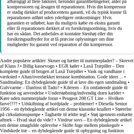
afhængigt af flere faktorer, herunder garantibetingelser, alder på
kompressoren og årsagen til reparationen. Hvis din kompressor
er stadig dækket af producentens garanti, vil du typisk kunne få
reparationen udført uden yderligere omkostninger. Hvis
garantien er udløbet, kan du muligvis købe en ekstra garanti
eller få reparationen dækket af en forsikringsordning, hvis du
har en sådan. Det anbefales at kontakte Stenhøj eller din
forsikringsudbyder for at få præcise oplysninger om dine
muligheder for garanti ved reparation af din kompressor.
Andre populære artikler:
Skruer og hætter til nummerplader? – Skrevet
af Klaus J
•
Billig kassevogn
•
EGR køler
•
Laxå Træpiller – Den
komplette guide til brugen af Laxå Træpiller
•
Vask og vandhane i
værksted
•
Altan/overdækket terrasse kombination. Gode ideer…
•
Sandmaling: En dybdegående guide til at lave din egen sandmaling
•
Gulvvarme – Danfoss til Tado?
•
Kilerem – En omfattende guide til
funktion og anvendelse
•
Understøbning/indvendig dræn kælder
•
Køre uden nummerplade foran
•
Peugeot 208 GT Line – Hvilken
farve!???
•
Udskiftning af bordplade – problemer!
•
Diesella Senior
1956 – en dybdegående artikel om denne klassiske knallert
•
Størrelse
på cirkulationspumpe
•
Taghætte til ældre tegl
•
Støj igennem emhætte
aftræk – Hvad skal du vide?
•
Vindrue sovs – En dybdegående artikel
om denne smagfulde oplevelse
•
Skifte fuge mellem plankegulv
•
Vindskede træ – en dybdegående guide til opbygning og funktion