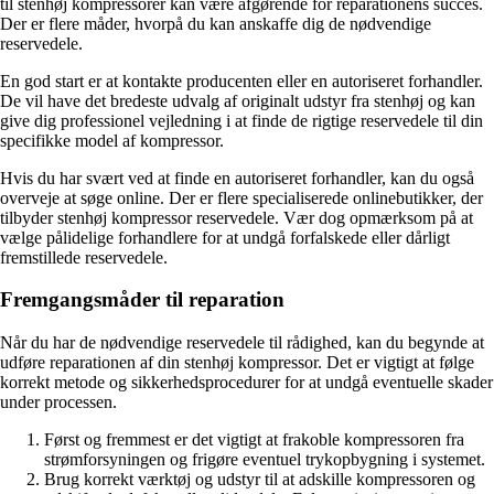
til stenhøj kompressorer kan være afgørende for reparationens succes.
Der er flere måder, hvorpå du kan anskaffe dig de nødvendige
reservedele.
En god start er at kontakte producenten eller en autoriseret forhandler.
De vil have det bredeste udvalg af originalt udstyr fra stenhøj og kan
give dig professionel vejledning i at finde de rigtige reservedele til din
specifikke model af kompressor.
Hvis du har svært ved at finde en autoriseret forhandler, kan du også
overveje at søge online. Der er flere specialiserede onlinebutikker, der
tilbyder stenhøj kompressor reservedele. Vær dog opmærksom på at
vælge pålidelige forhandlere for at undgå forfalskede eller dårligt
fremstillede reservedele.
Fremgangsmåder til reparation
Når du har de nødvendige reservedele til rådighed, kan du begynde at
udføre reparationen af din stenhøj kompressor. Det er vigtigt at følge
korrekt metode og sikkerhedsprocedurer for at undgå eventuelle skader
under processen.
Først og fremmest er det vigtigt at frakoble kompressoren fra
strømforsyningen og frigøre eventuel trykopbygning i systemet.
Brug korrekt værktøj og udstyr til at adskille kompressoren og