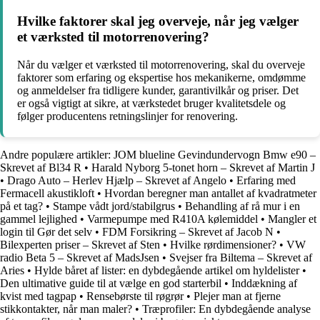
Hvilke faktorer skal jeg overveje, når jeg vælger
et værksted til motorrenovering?
Når du vælger et værksted til motorrenovering, skal du overveje
faktorer som erfaring og ekspertise hos mekanikerne, omdømme
og anmeldelser fra tidligere kunder, garantivilkår og priser. Det
er også vigtigt at sikre, at værkstedet bruger kvalitetsdele og
følger producentens retningslinjer for renovering.
Andre populære artikler:
JOM blueline Gevindundervogn Bmw e90 –
Skrevet af Bl34 R
•
Harald Nyborg 5-tonet horn – Skrevet af Martin J
•
Drago Auto – Herlev Hjælp – Skrevet af Angelo
•
Erfaring med
Fermacell akustikloft
•
Hvordan beregner man antallet af kvadratmeter
på et tag?
•
Stampe vådt jord/stabilgrus
•
Behandling af rå mur i en
gammel lejlighed
•
Varmepumpe med R410A kølemiddel
•
Mangler et
login til Gør det selv
•
FDM Forsikring – Skrevet af Jacob N
•
Bilexperten priser – Skrevet af Sten
•
Hvilke rørdimensioner?
•
VW
radio Beta 5 – Skrevet af MadsJsen
•
Svejser fra Biltema – Skrevet af
Aries
•
Hylde båret af lister: en dybdegående artikel om hyldelister
•
Den ultimative guide til at vælge en god starterbil
•
Inddækning af
kvist med tagpap
•
Rensebørste til røgrør
•
Plejer man at fjerne
stikkontakter, når man maler?
•
Træprofiler: En dybdegående analyse