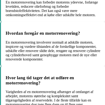
En motorrenovering kan forbedre motorens ydeevne, forlænge
levetiden, reducere olieforbrug og forbedre
brændstofeffektiviteten. Det kan også være mere
omkostningseffektivt end at købe eller udskifte hele motoren.
Hvordan foregår en motorrenovering?
En motorrenovering involverer normalt at adskille motoren,
inspicere og vurdere tilstanden af ​​de forskellige komponenter,
udskifte eller renovere slidte dele, rengøre og renovere cylindere
og cylinderhoved samt genopbygge motoren med de nye eller
renoverede komponenter.
Hvor lang tid tager det at udføre en
motorrenovering?
Varigheden af en motorrenovering afhænger af omfanget af
arbejdet, motorens størrelse og kompleksitet samt
tilgængeligheden af ​​reservedele. I de fleste tilfælde kan en
motorrenovering dog tage flere dage op til flere uger.