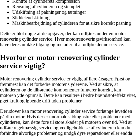
Kontrol af cylinderets kompression
Rensning af cylinderen og stemplet
Udskiftning af pakninger og tætninger
Sliddeleudskiftning
Maskinbearbejdning af cylinderen for at sikre korrekt pasning
Dette er blot nogle af de opgaver, der kan udføres under en motor
renovering cylinder service. Hver motorrenoveringsvirksomhed kan
have deres unikke tilgang og metoder til at udføre denne service.
Hvorfor er motor renovering cylinder
service vigtig?
Motor renovering cylinder service er vigtig af flere årsager. Først og
fremmest kan det forbedre motorens ydeevne. Ved at sikre, at
cylinderen og de tilhørende komponenter fungerer korrekt, kan
motoren yde optimalt. Dette kan resultere i bedre brændstofeffektivitet,
øget kraft og løbende drift uden problemer.
Derudover kan motor renovering cylinder service forlænge levetiden
på din motor. Hvis der er unormale slidmønstre eller problemer med
cylinderen, kan dette føre til store skader på motoren over tid. Ved at
udføre regelmæssig service og vedligeholdelse af cylinderen kan du
forhindre alvorlige problemer og undgå dyre reparationer eller endda