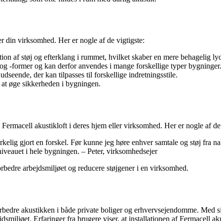
er din virksomhed. Her er nogle af de vigtigste:
tion af støj og efterklang i rummet, hvilket skaber en mere behagelig ly
r og -former og kan derfor anvendes i mange forskellige typer bygninger
dseende, der kan tilpasses til forskellige indretningsstile.
l at øge sikkerheden i bygningen.
Fermacell akustikloft i deres hjem eller virksomhed. Her er nogle af de e
r virkelig gjort en forskel. Før kunne jeg høre enhver samtale og støj f
niveauet i hele bygningen. – Peter, virksomhedsejer
rbedre arbejdsmiljøet og reducere støjgener i en virksomhed.
forbedre akustikken i både private boliger og erhvervsejendomme. Med s
smiljøet. Erfaringer fra brugere viser, at installationen af Fermacell a