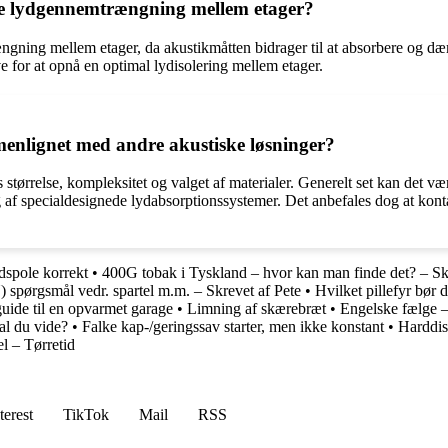
ere lydgennemtrængning mellem etager?
ængning mellem etager, da akustikmåtten bidrager til at absorbere og 
 for at opnå en optimal lydisolering mellem etager.
menlignet med andre akustiske løsninger?
ts størrelse, kompleksitet og valget af materialer. Generelt set kan de
af specialdesignede lydabsorptionssystemer. Det anbefales dog at kontakt
dspole korrekt
•
400G tobak i Tyskland – hvor kan man finde det? – Sk
) spørgsmål vedr. spartel m.m. – Skrevet af Pete
•
Hvilket pillefyr bør 
uide til en opvarmet garage
•
Limning af skærebræt
•
Engelske fælge – 
al du vide?
•
Falke kap-/geringssav starter, men ikke konstant
•
Harddis
l – Tørretid
terest
TikTok
Mail
RSS