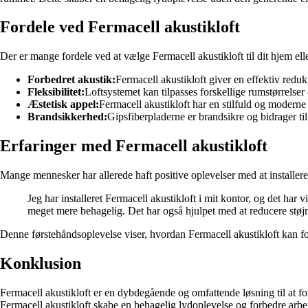
Fordele ved Fermacell akustikloft
Der er mange fordele ved at vælge Fermacell akustikloft til dit hjem ell
Forbedret akustik:
Fermacell akustikloft giver en effektiv reduk
Fleksibilitet:
Loftsystemet kan tilpasses forskellige rumstørrelse
Æstetisk appel:
Fermacell akustikloft har en stilfuld og moderne u
Brandsikkerhed:
Gipsfiberpladerne er brandsikre og bidrager ti
Erfaringer med Fermacell akustikloft
Mange mennesker har allerede haft positive oplevelser med at installere 
Jeg har installeret Fermacell akustikloft i mit kontor, og det ha
meget mere behagelig. Det har også hjulpet med at reducere støj
Denne førstehåndsoplevelse viser, hvordan Fermacell akustikloft kan fo
Konklusion
Fermacell akustikloft er en dybdegående og omfattende løsning til at 
Fermacell akustikloft skabe en behagelig lydoplevelse og forbedre arbejd