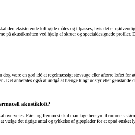
t skal den eksisterende lofthøjde måles og tilpasses, hvis det er nødvendig
på akustikmåtten ved hjælp af skruer og specialdesignede profiler. Det er
og være en god idé at regelmæssigt støvsuge eller aftørre loftet for at h
en. Det anbefales også at undgå at hænge tungt udstyr eller genstande di
ermacell akustikloft?
 skal overvejes. Først og fremmest skal man tage hensyn til rummets stør
t at vælge det rigtige antal og tykkelse af gipsplader for at opnå ønske