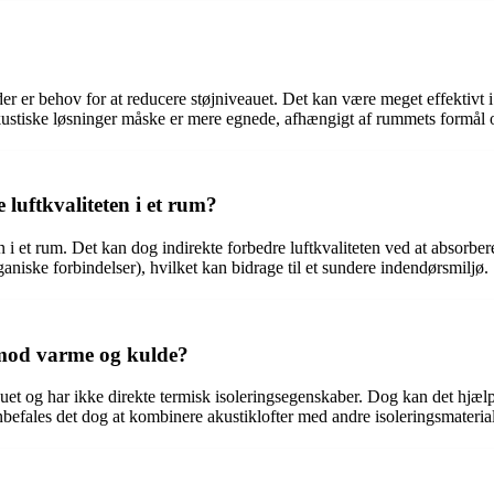
der er behov for at reducere støjniveauet. Det kan være meget effektivt i 
ustiske løsninger måske er mere egnede, afhængigt af rummets formål og
 luftkvaliteten i et rum?
en i et rum. Det kan dog indirekte forbedre luftkvaliteten ved at absorbe
aniske forbindelser), hvilket kan bidrage til et sundere indendørsmiljø.
e mod varme og kulde?
iveauet og har ikke direkte termisk isoleringsegenskaber. Dog kan det 
anbefales det dog at kombinere akustiklofter med andre isoleringsmaterial