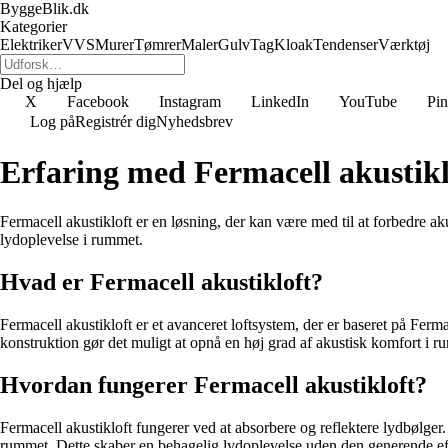
ByggeBlik.dk
Kategorier
Elektriker
VVS
Murer
Tømrer
Maler
Gulv
Tag
Kloak
Tendenser
Værktøj
Del og hjælp
X
Facebook
Instagram
LinkedIn
YouTube
Pin
Log på
Registrér dig
Nyhedsbrev
Erfaring med Fermacell akustikl
Fermacell akustikloft er en løsning, der kan være med til at forbedre a
lydoplevelse i rummet.
Hvad er Fermacell akustikloft?
Fermacell akustikloft er et avanceret loftsystem, der er baseret på Fer
konstruktion gør det muligt at opnå en høj grad af akustisk komfort i r
Hvordan fungerer Fermacell akustikloft?
Fermacell akustikloft fungerer ved at absorbere og reflektere lydbølger.
rummet. Dette skaber en behagelig lydoplevelse uden den generende eft