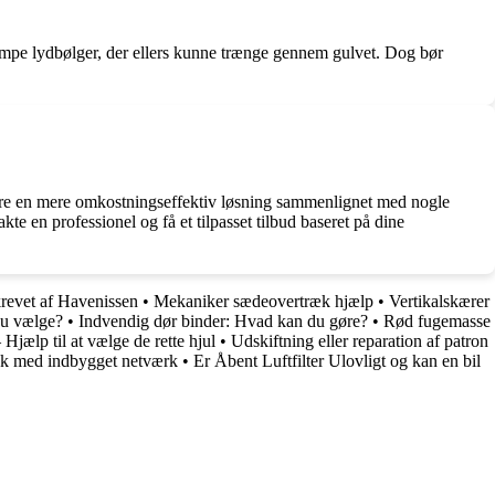
dæmpe lydbølger, der ellers kunne trænge gennem gulvet. Dog bør
t være en mere omkostningseffektiv løsning sammenlignet med nogle
e en professionel og få et tilpasset tilbud baseret på dine
revet af Havenissen
•
Mekaniker sædeovertræk hjælp
•
Vertikalskærer
du vælge?
•
Indvendig dør binder: Hvad kan du gøre?
•
Rød fugemasse
Hjælp til at vælge de rette hjul
•
Udskiftning eller reparation af patron
k med indbygget netværk
•
Er Åbent Luftfilter Ulovligt og kan en bil