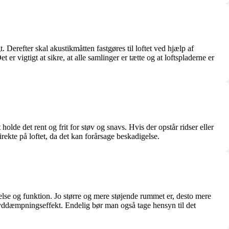
t. Derefter skal akustikmåtten fastgøres til loftet ved hjælp af
 vigtigt at sikre, at alle samlinger er tætte og at loftspladerne er
olde det rent og frit for støv og snavs. Hvis der opstår ridser eller
rekte på loftet, da det kan forårsage beskadigelse.
relse og funktion. Jo større og mere støjende rummet er, desto mere
t lyddæmpningseffekt. Endelig bør man også tage hensyn til det