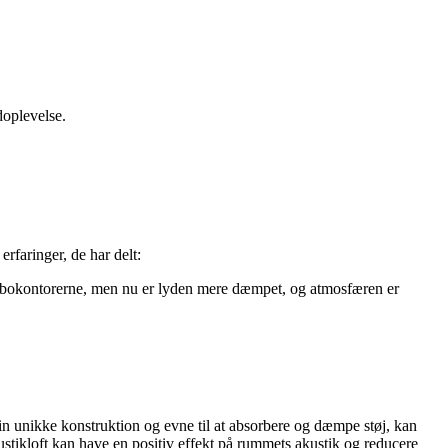
doplevelse.
.
rfaringer, de har delt:
ra nabokontorerne, men nu er lyden mere dæmpet, og atmosfæren er
in unikke konstruktion og evne til at absorbere og dæmpe støj, kan
kustikloft kan have en positiv effekt på rummets akustik og reducere