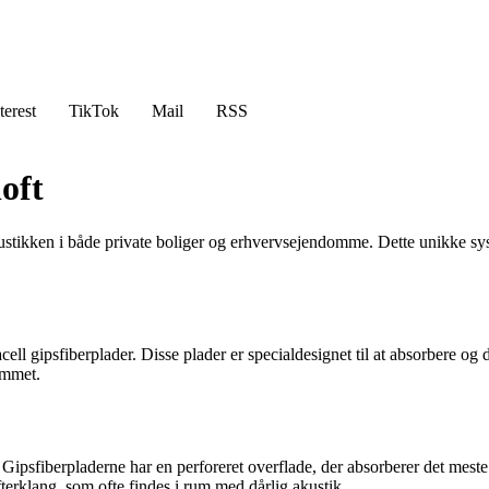
terest
TikTok
Mail
RSS
oft
kustikken i både private boliger og erhvervsejendomme. Dette unikke syst
macell gipsfiberplader. Disse plader er specialdesignet til at absorbere
ummet.
 Gipsfiberpladerne har en perforeret overflade, der absorberer det meste 
erklang, som ofte findes i rum med dårlig akustik.