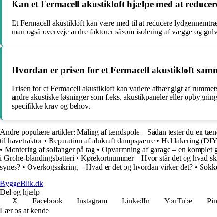
Kan et Fermacell akustikloft hjælpe med at reduc
Et Fermacell akustikloft kan være med til at reducere lydgennemtr
man også overveje andre faktorer såsom isolering af vægge og gulve
Hvordan er prisen for et Fermacell akustikloft sam
Prisen for et Fermacell akustikloft kan variere afhængigt af rumme
andre akustiske løsninger som f.eks. akustikpaneler eller opbygning 
specifikke krav og behov.
Andre populære artikler:
Måling af tændspole – Sådan tester du en tæn
til havetraktor
•
Reparation af alukraft dampspærre
•
Hel lakering (DIY
•
Montering af solfanger på tag
•
Opvarmning af garage – en komplet g
i Grohe-blandingsbatteri
•
Kørekortnummer – Hvor står det og hvad sk
synes?
•
Overkogssikring – Hvad er det og hvordan virker det?
•
Sokke
ByggeBlik.dk
Del og hjælp
X
Facebook
Instagram
LinkedIn
YouTube
Pin
Lær os at kende