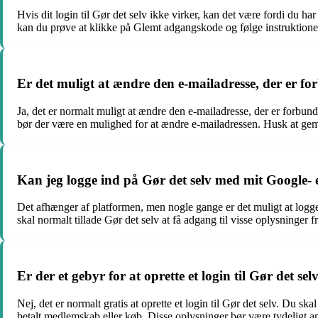
Hvis dit login til Gør det selv ikke virker, kan det være fordi du h
kan du prøve at klikke på Glemt adgangskode og følge instruktionerne
Er det muligt at ændre den e-mailadresse, der er for
Ja, det er normalt muligt at ændre den e-mailadresse, der er forbunde
bør der være en mulighed for at ændre e-mailadressen. Husk at ge
Kan jeg logge ind på Gør det selv med mit Google- 
Det afhænger af platformen, men nogle gange er det muligt at logge 
skal normalt tillade Gør det selv at få adgang til visse oplysninger
Er der et gebyr for at oprette et login til Gør det sel
Nej, det er normalt gratis at oprette et login til Gør det selv. Du s
betalt medlemskab eller køb. Disse oplysninger bør være tydeligt 