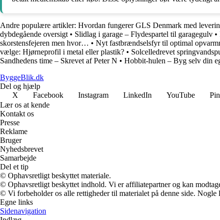
Andre populære artikler:
Hvordan fungerer GLS Denmark med leveri
dybdegående oversigt
•
Slidlag i garage – Flydespartel til garagegulv
•
skorstensfejeren men hvor…
•
Nyt fastbrændselsfyr til optimal opvarm
vælge: Hjørneprofil i metal eller plastik?
•
Solcelledrevet springvands
Sandhedens time – Skrevet af Peter N
•
Hobbit-hulen – Byg selv din
ByggeBlik.dk
Del og hjælp
X
Facebook
Instagram
LinkedIn
YouTube
Pin
Lær os at kende
Kontakt os
Presse
Reklame
Bruger
Nyhedsbrevet
Samarbejde
Del et tip
© Ophavsretligt beskyttet materiale.
© Ophavsretligt beskyttet indhold. Vi er affiliatepartner og kan modtag
© Vi forbeholder os alle rettigheder til materialet på denne side. Nogle
Egne links
Sidenavigation
Indlæg