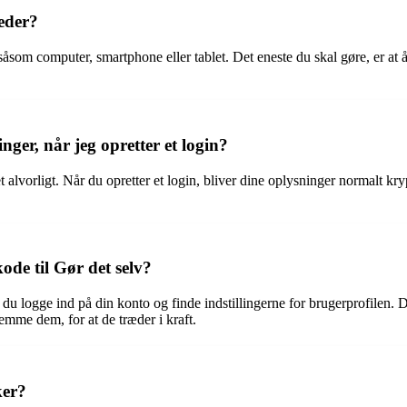
heder?
, såsom computer, smartphone eller tablet. Det eneste du skal gøre, er a
ger, når jeg opretter et login?
 alvorligt. Når du opretter et login, bliver dine oplysninger normalt kr
de til Gør det selv?
l du logge ind på din konto og finde indstillingerne for brugerprofilen.
mme dem, for at de træder i kraft.
ker?