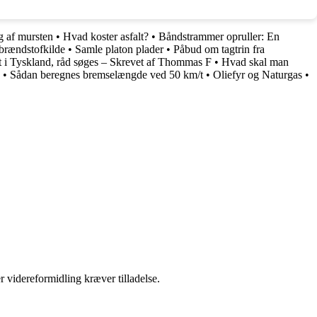
g af mursten
•
Hvad koster asfalt?
•
Båndstrammer opruller: En
brændstofkilde
•
Samle platon plader
•
Påbud om tagtrin fra
t i Tyskland, råd søges – Skrevet af Thommas F
•
Hvad skal man
•
Sådan beregnes bremselængde ved 50 km/t
•
Oliefyr og Naturgas
•
r videreformidling kræver tilladelse.