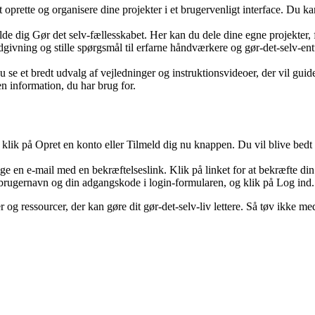
prette og organisere dine projekter i et brugervenligt interface. Du kan 
lde dig Gør det selv-fællesskabet. Her kan du dele dine egne projekter, f
dgivning og stille spørgsmål til erfarne håndværkere og gør-det-selv-ent
u se et bredt udvalg af vejledninger og instruktionsvideoer, der vil gui
en information, du har brug for.
lik på Opret en konto eller Tilmeld dig nu knappen. Du vil blive bedt 
ge en e-mail med en bekræftelseslink. Klik på linket for at bekræfte din
 brugernavn og din adgangskode i login-formularen, og klik på Log ind. 
 og ressourcer, der kan gøre dit gør-det-selv-liv lettere. Så tøv ikke me