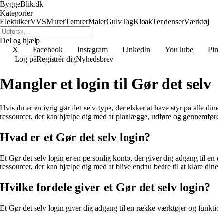
ByggeBlik.dk
Kategorier
Elektriker
VVS
Murer
Tømrer
Maler
Gulv
Tag
Kloak
Tendenser
Værktøj
Del og hjælp
X
Facebook
Instagram
LinkedIn
YouTube
Pin
Log på
Registrér dig
Nyhedsbrev
Mangler et login til Gør det selv
Hvis du er en ivrig gør-det-selv-type, der elsker at have styr på alle din
ressourcer, der kan hjælpe dig med at planlægge, udføre og gennemføre 
Hvad er et Gør det selv login?
Et Gør det selv login er en personlig konto, der giver dig adgang til en 
ressourcer, der kan hjælpe dig med at blive endnu bedre til at klare dine
Hvilke fordele giver et Gør det selv login?
Et Gør det selv login giver dig adgang til en række værktøjer og funktion