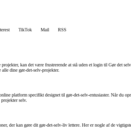
terest
TikTok
Mail
RSS
e projekter, kan det være frustrerende at stå uden et login til Gør det se
alle dine gør-det-selv-projekter.
online platform specifikt designet til gør-det-selv-entusiaster. Når du o
 projekter selv.
er, der kan gøre dit gør-det-selv-liv lettere. Her er nogle af de vigtigst