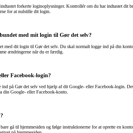
ar indtastet forkerte loginoplysninger. Kontrollér om du har indtastet d
 for at nulstille dit login.
bundet med mit login til Gør det selv?
t med dit login til Gør det selv. Du skal normalt logge ind på din konto 
mme ændringerne når du er færdig.
eller Facebook-login?
ind på Gør det selv ved hjælp af dit Google- eller Facebook-login. Dette
 fra din Google- eller Facebook-konto.
v?
kal bare gå til hjemmesiden og følge instruktionerne for at oprette en ko
angivet på hjemmesiden.