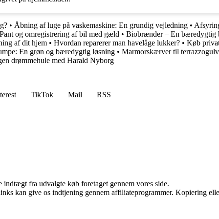
ng?
•
Åbning af luge på vaskemaskine: En grundig vejledning
•
Afsyrin
Pant og omregistrering af bil med gæld
•
Biobrænder – En bæredygtig 
ning af dit hjem
•
Hvordan reparerer man havelåge lukker?
•
Køb priva
pumpe: En grøn og bæredygtig løsning
•
Marmorskærver til terrazzogulv
 egen drømmehule med Harald Nyborg
terest
TikTok
Mail
RSS
e indtægt fra udvalgte køb foretaget gennem vores side.
 links kan give os indtjening gennem affiliateprogrammer. Kopiering elle