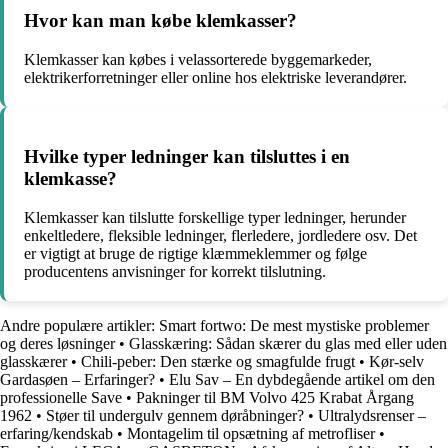
Hvor kan man købe klemkasser?
Klemkasser kan købes i velassorterede byggemarkeder,
elektrikerforretninger eller online hos elektriske leverandører.
Hvilke typer ledninger kan tilsluttes i en
klemkasse?
Klemkasser kan tilslutte forskellige typer ledninger, herunder
enkeltledere, fleksible ledninger, flerledere, jordledere osv. Det
er vigtigt at bruge de rigtige klæmmeklemmer og følge
producentens anvisninger for korrekt tilslutning.
Andre populære artikler:
Smart fortwo: De mest mystiske problemer
og deres løsninger
•
Glasskæring: Sådan skærer du glas med eller uden
glasskærer
•
Chili-peber: Den stærke og smagfulde frugt
•
Kør-selv
Gardasøen – Erfaringer?
•
Elu Sav – En dybdegående artikel om den
professionelle Save
•
Pakninger til BM Volvo 425 Krabat Årgang
1962
•
Støer til undergulv gennem døråbninger?
•
Ultralydsrenser –
erfaring/kendskab
•
Montagelim til opsætning af metrofliser
•