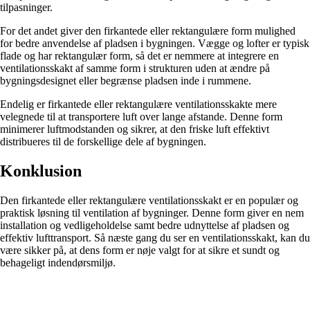
tilpasninger.
For det andet giver den firkantede eller rektangulære form mulighed
for bedre anvendelse af pladsen i bygningen. Vægge og lofter er typisk
flade og har rektangulær form, så det er nemmere at integrere en
ventilationsskakt af samme form i strukturen uden at ændre på
bygningsdesignet eller begrænse pladsen inde i rummene.
Endelig er firkantede eller rektangulære ventilationsskakte mere
velegnede til at transportere luft over lange afstande. Denne form
minimerer luftmodstanden og sikrer, at den friske luft effektivt
distribueres til de forskellige dele af bygningen.
Konklusion
Den firkantede eller rektangulære ventilationsskakt er en populær og
praktisk løsning til ventilation af bygninger. Denne form giver en nem
installation og vedligeholdelse samt bedre udnyttelse af pladsen og
effektiv lufttransport. Så næste gang du ser en ventilationsskakt, kan du
være sikker på, at dens form er nøje valgt for at sikre et sundt og
behageligt indendørsmiljø.