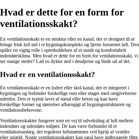
Hvad er dette for en form for
ventilationsskakt?
En ventilationsskakt er en struktur eller en kanal, der er designet til at
bringe frisk luft ind i et bygningskompleks og fjerne forurenet luft. Den
spiller en vigtig rolle i opretholdelsen af et sundt og komfortabelt
indendørsklima. Men hvad er dette for en form for ventilationsskakt, vi
ser mange steder? Lad os dykke ned i detaljerne og finde ud af det.
Hvad er en ventilationsskakt?
En ventilationsskakt er en lodret eller skrå kanal, der er integreret i
bygningen og forbinder forskellige rum eller etager med omgivelserne
udenfor. Den er typisk lavet af metal eller beton og kan have
forskellige former og størrelser afhængigt af bygningsstrukturen og
ventilationsbehovene.
Ventilationsskakter fungerer som en vej til udveksling af luft mellem
indendørs og udendørs miljøer. De kan være forbundet til et
ventilationsanlæg, der regulerer luftstrømmen ved hjælp af ventiler
eller spjæld. Nogle ventilationsskakter kan også have indbyggede filtre