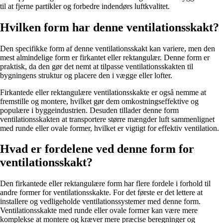
til at fjerne partikler og forbedre indendørs luftkvalitet.
Hvilken form har denne ventilationsskakt?
Den specifikke form af denne ventilationsskakt kan variere, men den
mest almindelige form er firkantet eller rektangulær. Denne form er
praktisk, da den gør det nemt at tilpasse ventilationsskakten til
bygningens struktur og placere den i vægge eller lofter.
Firkantede eller rektangulære ventilationsskakte er også nemme at
fremstille og montere, hvilket gør dem omkostningseffektive og
populære i byggeindustrien. Desuden tillader denne form
ventilationsskakten at transportere større mængder luft sammenlignet
med runde eller ovale former, hvilket er vigtigt for effektiv ventilation.
Hvad er fordelene ved denne form for
ventilationsskakt?
Den firkantede eller rektangulære form har flere fordele i forhold til
andre former for ventilationsskakte. For det første er det lettere at
installere og vedligeholde ventilationssystemer med denne form.
Ventilationsskakte med runde eller ovale former kan være mere
komplekse at montere og kræver mere præcise beregninger og