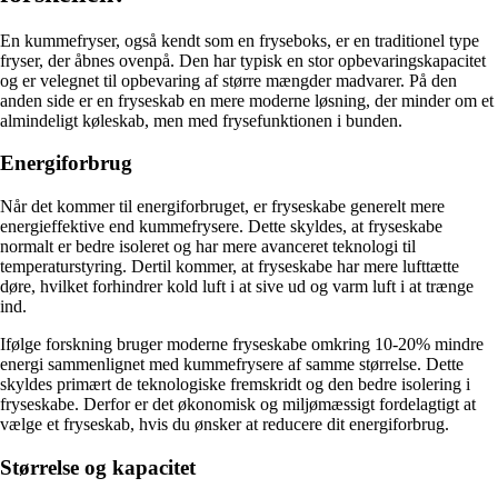
En kummefryser, også kendt som en fryseboks, er en traditionel type
fryser, der åbnes ovenpå. Den har typisk en stor opbevaringskapacitet
og er velegnet til opbevaring af større mængder madvarer. På den
anden side er en fryseskab en mere moderne løsning, der minder om et
almindeligt køleskab, men med frysefunktionen i bunden.
Energiforbrug
Når det kommer til energiforbruget, er fryseskabe generelt mere
energieffektive end kummefrysere. Dette skyldes, at fryseskabe
normalt er bedre isoleret og har mere avanceret teknologi til
temperaturstyring. Dertil kommer, at fryseskabe har mere lufttætte
døre, hvilket forhindrer kold luft i at sive ud og varm luft i at trænge
ind.
Ifølge forskning bruger moderne fryseskabe omkring 10-20% mindre
energi sammenlignet med kummefrysere af samme størrelse. Dette
skyldes primært de teknologiske fremskridt og den bedre isolering i
fryseskabe. Derfor er det økonomisk og miljømæssigt fordelagtigt at
vælge et fryseskab, hvis du ønsker at reducere dit energiforbrug.
Størrelse og kapacitet