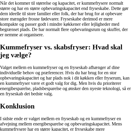
Når det kommer til størrelse og kapacitet, er kummefrysere normalt
større og har en større opbevaringskapacitet end fryseskabe. Dette gør
dem ideelle til store familier eller folk, der har brug for at opbevare
store mængder frosne fødevarer. Fryseskabe derimod er mere
kompakte og passer godt i mindre køkkener eller lejligheder med
begrænset plads. De har normalt flere opbevaringsrum og skuffer, der
er nemme at organisere.
Kummefryser vs. skabsfryser: Hvad skal
jeg vælge?
Valget mellem en kummefryser og en fryseskab afhænger af dine
individuelle behov og præferencer. Hvis du har brug for en stor
opbevaringskapacitet og har plads nok i dit køkken eller fryserum, kan
en kummefryser være et godt valg for dig. Men hvis du prioriterer
energibesparelse, pladsbesparelse og ønsker den nyeste teknologi, så er
en fryseskab det bedste valg.
Konklusion
I sidste ende er valget mellem en fryseskab og en kummefryser en
afvejning mellem energibesparelse og opbevaringskapacitet. Mens
kummefrysere har en større kapacitet, er fryseskabe mere