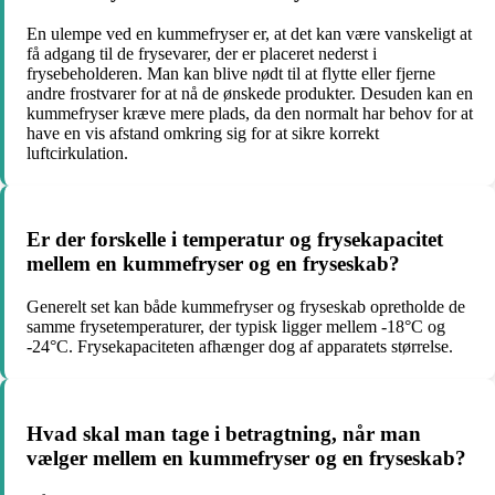
En ulempe ved en kummefryser er, at det kan være vanskeligt at
få adgang til de frysevarer, der er placeret nederst i
frysebeholderen. Man kan blive nødt til at flytte eller fjerne
andre frostvarer for at nå de ønskede produkter. Desuden kan en
kummefryser kræve mere plads, da den normalt har behov for at
have en vis afstand omkring sig for at sikre korrekt
luftcirkulation.
Er der forskelle i temperatur og frysekapacitet
mellem en kummefryser og en fryseskab?
Generelt set kan både kummefryser og fryseskab opretholde de
samme frysetemperaturer, der typisk ligger mellem -18°C og
-24°C. Frysekapaciteten afhænger dog af apparatets størrelse.
Hvad skal man tage i betragtning, når man
vælger mellem en kummefryser og en fryseskab?