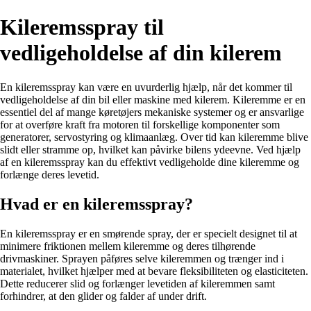
Kileremsspray til
vedligeholdelse af din kilerem
En kileremsspray kan være en uvurderlig hjælp, når det kommer til
vedligeholdelse af din bil eller maskine med kilerem. Kileremme er en
essentiel del af mange køretøjers mekaniske systemer og er ansvarlige
for at overføre kraft fra motoren til forskellige komponenter som
generatorer, servostyring og klimaanlæg. Over tid kan kileremme blive
slidt eller stramme op, hvilket kan påvirke bilens ydeevne. Ved hjælp
af en kileremsspray kan du effektivt vedligeholde dine kileremme og
forlænge deres levetid.
Hvad er en kileremsspray?
En kileremsspray er en smørende spray, der er specielt designet til at
minimere friktionen mellem kileremme og deres tilhørende
drivmaskiner. Sprayen påføres selve kileremmen og trænger ind i
materialet, hvilket hjælper med at bevare fleksibiliteten og elasticiteten.
Dette reducerer slid og forlænger levetiden af kileremmen samt
forhindrer, at den glider og falder af under drift.