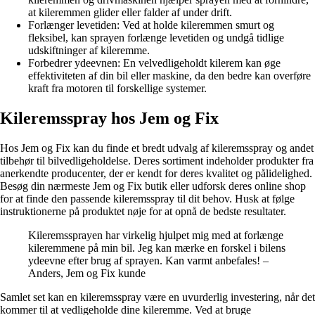
at kileremmen glider eller falder af under drift.
Forlænger levetiden: Ved at holde kileremmen smurt og
fleksibel, kan sprayen forlænge levetiden og undgå tidlige
udskiftninger af kileremme.
Forbedrer ydeevnen: En velvedligeholdt kilerem kan øge
effektiviteten af ​​din bil eller maskine, da den bedre kan overføre
kraft fra motoren til forskellige systemer.
Kileremsspray hos Jem og Fix
Hos Jem og Fix kan du finde et bredt udvalg af kileremsspray og andet
tilbehør til bilvedligeholdelse. Deres sortiment indeholder produkter fra
anerkendte producenter, der er kendt for deres kvalitet og pålidelighed.
Besøg din nærmeste Jem og Fix butik eller udforsk deres online shop
for at finde den passende kileremsspray til dit behov. Husk at følge
instruktionerne på produktet nøje for at opnå de bedste resultater.
Kileremssprayen har virkelig hjulpet mig med at forlænge
kileremmene på min bil. Jeg kan mærke en forskel i bilens
ydeevne efter brug af sprayen. Kan varmt anbefales! –
Anders, Jem og Fix kunde
Samlet set kan en kileremsspray være en uvurderlig investering, når det
kommer til at vedligeholde dine kileremme. Ved at bruge