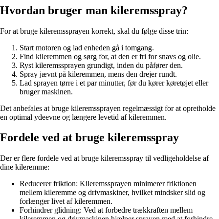
Hvordan bruger man kileremsspray?
For at bruge kileremssprayen korrekt, skal du følge disse trin:
Start motoren og lad enheden gå i tomgang.
Find kileremmen og sørg for, at den er fri for snavs og olie.
Ryst kileremssprayen grundigt, inden du påfører den.
Spray jævnt på kileremmen, mens den drejer rundt.
Lad sprayen tørre i et par minutter, før du kører køretøjet eller
bruger maskinen.
Det anbefales at bruge kileremssprayen regelmæssigt for at opretholde
en optimal ydeevne og længere levetid af kileremmen.
Fordele ved at bruge kileremsspray
Der er flere fordele ved at bruge kileremsspray til vedligeholdelse af
dine kileremme:
Reducerer friktion: Kileremssprayen minimerer friktionen
mellem kileremme og drivmaskiner, hvilket mindsker slid og
forlænger livet af kileremmen.
Forhindrer glidning: Ved at forbedre trækkraften mellem
kileremmen og drivmaskinen hjælper sprayen med at forhindre,