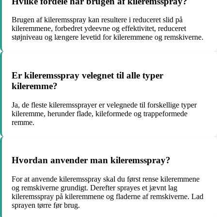
Hvilke fordele har brugen af kileremsspray?
Brugen af kileremsspray kan resultere i reduceret slid på
kileremmene, forbedret ydeevne og effektivitet, reduceret
støjniveau og længere levetid for kileremmene og remskiverne.
Er kileremsspray velegnet til alle typer
kileremme?
Ja, de fleste kileremssprayer er velegnede til forskellige typer
kileremme, herunder flade, kileformede og trappeformede
remme.
Hvordan anvender man kileremsspray?
For at anvende kileremsspray skal du først rense kileremmene
og remskiverne grundigt. Derefter sprayes et jævnt lag
kileremsspray på kileremmene og fladerne af remskiverne. Lad
sprayen tørre før brug.