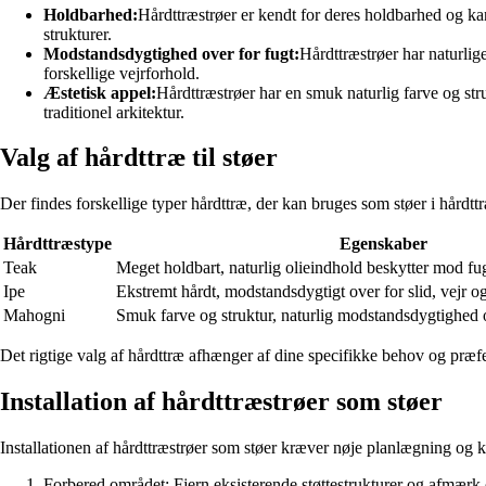
Holdbarhed:
Hårdttræstrøer er kendt for deres holdbarhed og kan
strukturer.
Modstandsdygtighed over for fugt:
Hårdttræstrøer har naturli
forskellige vejrforhold.
Æstetisk appel:
Hårdttræstrøer har en smuk naturlig farve og stru
traditionel arkitektur.
Valg af hårdttræ til støer
Der findes forskellige typer hårdttræ, der kan bruges som støer i hårdt
Hårdttræstype
Egenskaber
Teak
Meget holdbart, naturlig olieindhold beskytter mod fu
Ipe
Ekstremt hårdt, modstandsdygtigt over for slid, vejr o
Mahogni
Smuk farve og struktur, naturlig modstandsdygtighed 
Det rigtige valg af hårdttræ afhænger af dine specifikke behov og præfer
Installation af hårdttræstrøer som støer
Installationen af hårdttræstrøer som støer kræver nøje planlægning og ko
Forbered området: Fjern eksisterende støttestrukturer og afmærk o