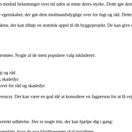
 modstå belastninger over tid uden at miste deres styrke. Dette gør dem 
ge egenskaber, der gør dem modstandsdygtige over for fugt og råd. Dette
ktur, der kan tilføje en æstetisk appel til dit byggeprojekt. De kan giv
træstrøer. Nogle af de mest populære valg inkluderer:
gt og råd
g skadedyr
over for råd og skadedyr
encer. Det kan være en god idé at konsultere en fagperson for at få vejl
rrekt udførelse. Her er nogle trin, der kan hjælpe dig i gang:
mrådet, hvor de nye hårdttræstrøer skal installeres.