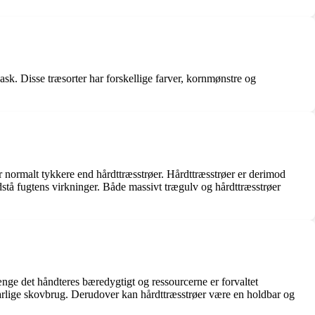
ask. Disse træsorter har forskellige farver, kornmønstre og
er normalt tykkere end hårdttræsstrøer. Hårdttræsstrøer er derimod
odstå fugtens virkninger. Både massivt trægulv og hårdttræsstrøer
længe det håndteres bæredygtigt og ressourcerne er forvaltet
svarlige skovbrug. Derudover kan hårdttræsstrøer være en holdbar og