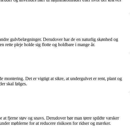
e andre gulvbelægninger. Derudover har de en naturlig skønhed og
n rette pleje holde sig flotte og holdbare i mange år.
e montering. Det er vigtigt at sikre, at undergulvet er rent, plant og
der skal følges.
r at fjerne støv og snavs. Derudover bør man tørre spildte væsker
under møblerne for at reducere risikoen for ridser og mærker.