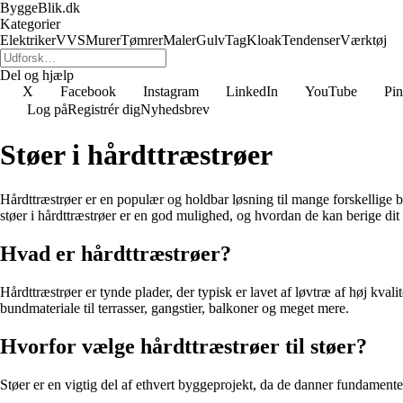
ByggeBlik.dk
Kategorier
Elektriker
VVS
Murer
Tømrer
Maler
Gulv
Tag
Kloak
Tendenser
Værktøj
Del og hjælp
X
Facebook
Instagram
LinkedIn
YouTube
Pin
Log på
Registrér dig
Nyhedsbrev
Støer i hårdttræstrøer
Hårdttræstrøer er en populær og holdbar løsning til mange forskellige b
støer i hårdttræstrøer er en god mulighed, og hvordan de kan berige dit
Hvad er hårdttræstrøer?
Hårdttræstrøer er tynde plader, der typisk er lavet af løvtræ af høj kv
bundmateriale til terrasser, gangstier, balkoner og meget mere.
Hvorfor vælge hårdttræstrøer til støer?
Støer er en vigtig del af ethvert byggeprojekt, da de danner fundamentet 