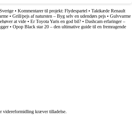
 Sverige
•
Kommentarer til projekt: Flydespartel
•
Taktkæde Renault
varme
•
Grill/pejs af natursten – Byg selv en udendørs pejs
•
Gulvvarme
ehøver at vide
•
Er Toyota Yaris en god bil?
•
Dashcam erfaringer –
ægger
•
Opop Black star 20 – den ultimative guide til en fremragende
r videreformidling kræver tilladelse.