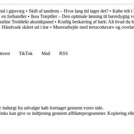
hul i gipsvæg
•
Skift af tandrem – Hvor lang tid tager det?
•
Købe telt i
il en forhandler
•
Ikea Træpiller – Den optimale løsning til bæredygtig 
rafine Troldtekt akustikpanel
•
Kraftig beskæring af hæk: Alt hvad du b
•
Håndvask skåret ud i træ
•
Murerarbejde med terracottavæv og overl
terest
TikTok
Mail
RSS
e indtægt fra udvalgte køb foretaget gennem vores side.
 links kan give os indtjening gennem affiliateprogrammer. Kopiering elle