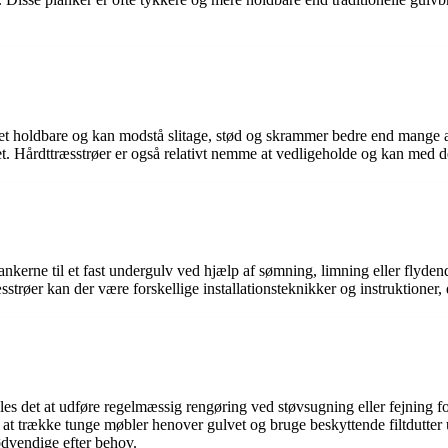
 meget holdbare og kan modstå slitage, stød og skrammer bedre end mang
et. Hårdttræsstrøer er også relativt nemme at vedligeholde og kan med de
lankerne til et fast undergulv ved hjælp af sømning, limning eller flydend
strøer kan der være forskellige installationsteknikker og instruktioner, 
es det at udføre regelmæssig rengøring ved støvsugning eller fejning fo
å at trække tunge møbler henover gulvet og bruge beskyttende filtdutter 
ødvendige efter behov.