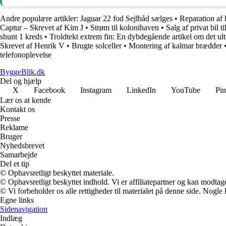
Andre populære artikler:
Jaguar 22 fod Sejlbåd sælges
•
Reparation af 
Captur – Skrevet af Kim J
•
Strøm til kolonihaven
•
Salg af privat bil t
shunt 1 kreds
•
Troldtekt extrem fin: En dybdegående artikel om det ult
Skrevet af Henrik V
•
Brugte solceller
•
Montering af kalmar brædder
telefonoplevelse
ByggeBlik.dk
Del og hjælp
X
Facebook
Instagram
LinkedIn
YouTube
Pin
Lær os at kende
Kontakt os
Presse
Reklame
Bruger
Nyhedsbrevet
Samarbejde
Del et tip
© Ophavsretligt beskyttet materiale.
© Ophavsretligt beskyttet indhold. Vi er affiliatepartner og kan modtag
© Vi forbeholder os alle rettigheder til materialet på denne side. Nogle
Egne links
Sidenavigation
Indlæg