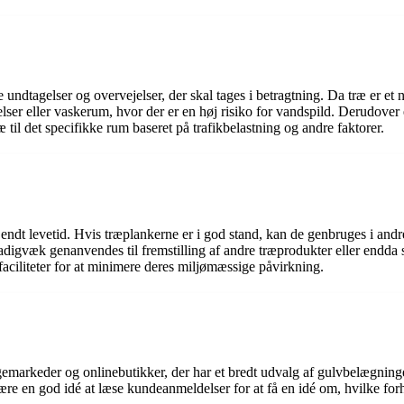
 undtagelser og overvejelser, der skal tages i betragtning. Da træ er et 
lser eller vaskerum, hvor der er en høj risiko for vandspild. Derudover er
æ til det specifikke rum baseret på trafikbelastning og andre faktorer.
 endt levetid. Hvis træplankerne er i god stand, kan de genbruges i andre
stadigvæk genanvendes til fremstilling af andre træprodukter eller endda 
faciliteter for at minimere deres miljømæssige påvirkning.
markeder og onlinebutikker, der har et bredt udvalg af gulvbelægninger
 være en god idé at læse kundeanmeldelser for at få en idé om, hvilke f