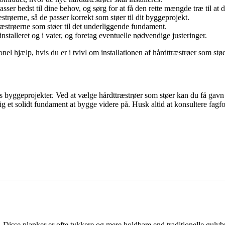
asser bedst til dine behov, og sørg for at få den rette mængde træ til at
strøerne, så de passer korrekt som støer til dit byggeprojekt.
træstrøerne som støer til det underliggende fundament.
 installeret og i vater, og foretag eventuelle nødvendige justeringer.
nel hjælp, hvis du er i tvivl om installationen af hårdttræstrøer som støe
ørs byggeprojekter. Ved at vælge hårdttræstrøer som støer kan du få gav
ig et solidt fundament at bygge videre på. Husk altid at konsultere fagfo
. Disse planker er ofte tykkere og mere holdbare end traditionelle gulv