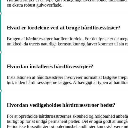
en ekstra robust gulvoverflade.
Hvad er fordelene ved at bruge hårdttræsstrøer?
Brugen af hårdttræsstrøer har flere fordele. For det første er de
unikhed, da træets naturlige kornstruktur og farver kommer til sin r
Hvordan installeres hårdttræsstrøer?
Installationen af hårdttræsstrøer involverer normalt at fastgøre træp
tørt, inden hårdttræsstrøerne lægges. Afhængigt af typen af hårdttræs
Hvordan vedligeholdes hårdttræsstrøer bedst?
For at opretholde hårdttræsstrøernes skønhed og holdbarhed anbefal
hurtigt op for at undgå permanent pletter. Det er også godt at undg
Periodiske forseglinger og-poleringsbehandlinger kan også være n