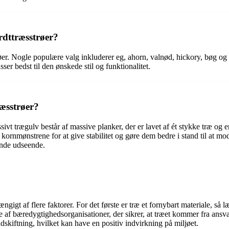
rdttræsstrøer?
røer. Nogle populære valg inkluderer eg, ahorn, valnød, hickory, bøg og 
ser bedst til den ønskede stil og funktionalitet.
ræsstrøer?
sivt trægulv består af massive planker, der er lavet af ét stykke træ og 
f kornmønstrene for at give stabilitet og gøre dem bedre i stand til at m
ende udseende.
gigt af flere faktorer. For det første er træ et fornybart materiale, så 
ede af bæredygtighedsorganisationer, der sikrer, at træet kommer fra an
udskiftning, hvilket kan have en positiv indvirkning på miljøet.