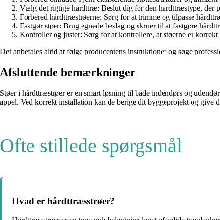
Vælg det rigtige hårdttræ: Beslut dig for den hårdttræstype, der p
Forbered hårdttræstrøerne: Sørg for at trimme og tilpasse hårdttræ
Fastgør støer: Brug egnede beslag og skruer til at fastgøre hårdt
Kontroller og juster: Sørg for at kontrollere, at støerne er korrekt
Det anbefales altid at følge producentens instruktioner og søge professio
Afsluttende bemærkninger
Støer i hårdttræstrøer er en smart løsning til både indendørs og udend
appel. Ved korrekt installation kan de berige dit byggeprojekt og give d
Ofte stillede spørgsmål
Hvad er hårdttræsstrøer?
Hårdttræsstrøer er en type gulvbelægning lavet af solide træplanker