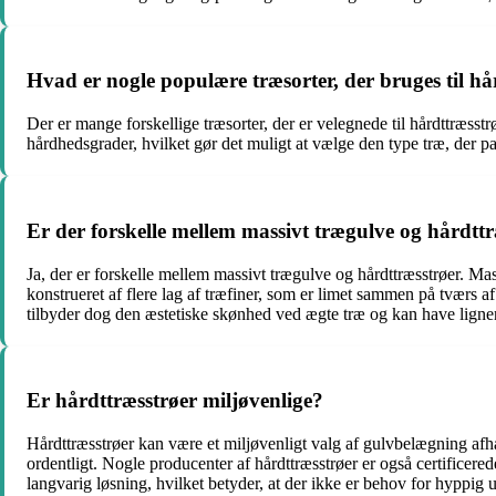
Hvad er nogle populære træsorter, der bruges til hå
Der er mange forskellige træsorter, der er velegnede til hårdttræsst
hårdhedsgrader, hvilket gør det muligt at vælge den type træ, der pas
Er der forskelle mellem massivt trægulve og hårdtt
Ja, der er forskelle mellem massivt trægulve og hårdttræsstrøer. Mas
konstrueret af flere lag af træfiner, som er limet sammen på tværs a
tilbyder dog den æstetiske skønhed ved ægte træ og kan have lign
Er hårdttræsstrøer miljøvenlige?
Hårdttræsstrøer kan være et miljøvenligt valg af gulvbelægning afhæn
ordentligt. Nogle producenter af hårdttræsstrøer er også certificer
langvarig løsning, hvilket betyder, at der ikke er behov for hyppig 