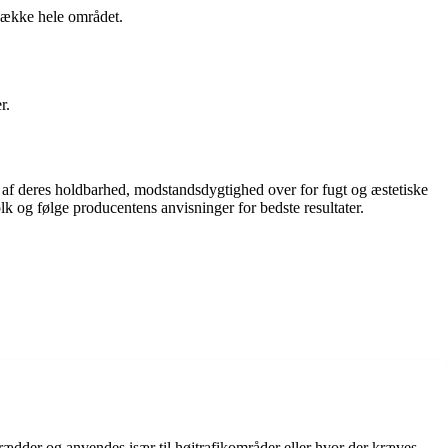
 dække hele området.
r.
n af deres holdbarhed, modstandsdygtighed over for fugt og æstetiske
lk og følge producentens anvisninger for bedste resultater.
brædder og anvendes især til højtrafikområder eller hvor der kræves