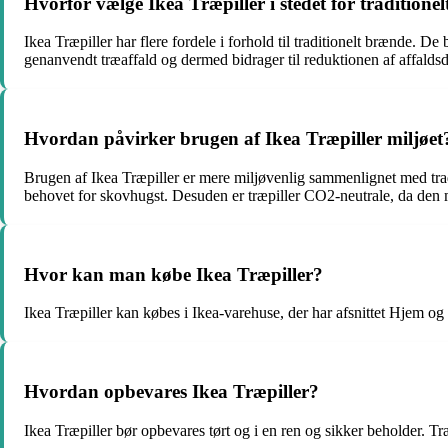
Hvorfor vælge Ikea Træpiller i stedet for traditione
Ikea Træpiller har flere fordele i forhold til traditionelt brænde. D
genanvendt træaffald og dermed bidrager til reduktionen af affald
Hvordan påvirker brugen af Ikea Træpiller miljøet
Brugen af Ikea Træpiller er mere miljøvenlig sammenlignet med tradi
behovet for skovhugst. Desuden er træpiller CO2-neutrale, da den m
Hvor kan man købe Ikea Træpiller?
Ikea Træpiller kan købes i Ikea-varehuse, der har afsnittet Hjem o
Hvordan opbevares Ikea Træpiller?
Ikea Træpiller bør opbevares tørt og i en ren og sikker beholder. Tr