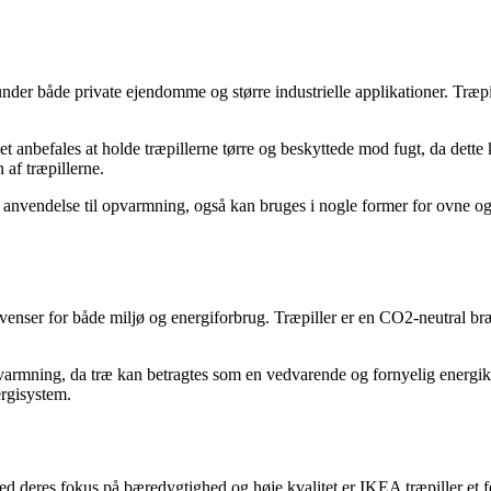
under både private ejendomme og større industrielle applikationer. Træpil
Det anbefales at holde træpillerne tørre og beskyttede mod fugt, da de
 af træpillerne.
vendelse til opvarmning, også kan bruges i nogle former for ovne og pej
enser for både miljø og energiforbrug. Træpiller er en CO2-neutral bræ
pvarmning, da træ kan betragtes som en vedvarende og fornyelig energik
ergisystem.
ed deres fokus på bæredygtighed og høje kvalitet er IKEA træpiller et fo