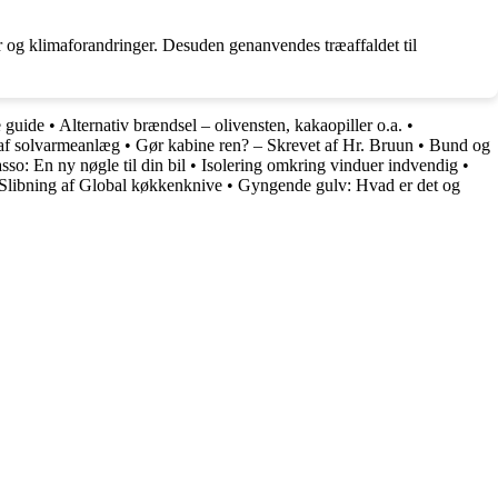
er og klimaforandringer. Desuden genanvendes træaffaldet til
e guide
•
Alternativ brændsel – olivensten, kakaopiller o.a.
•
af solvarmeanlæg
•
Gør kabine ren? – Skrevet af Hr. Bruun
•
Bund og
sso: En ny nøgle til din bil
•
Isolering omkring vinduer indvendig
•
Slibning af Global køkkenknive
•
Gyngende gulv: Hvad er det og