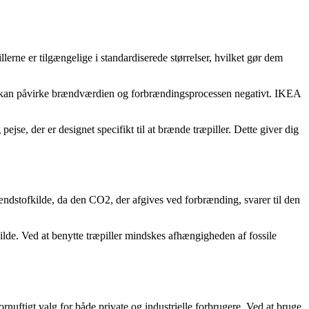
lerne er tilgængelige i standardiserede størrelser, hvilket gør dem
tte kan påvirke brændværdien og forbrændingsprocessen negativt. IKEA
se, der er designet specifikt til at brænde træpiller. Dette giver dig
ndstofkilde, da den CO2, der afgives ved forbrænding, svarer til den
ilde. Ved at benytte træpiller mindskes afhængigheden af fossile
rnuftigt valg for både private og industrielle forbrugere. Ved at bruge