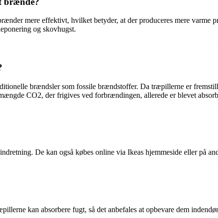
lt brænde?
e brænder mere effektivt, hvilket betyder, at der produceres mere varme p
sdeponering og skovhugst.
?
tionelle brændsler som fossile brændstoffer. Da træpillerne er fremstil
ængde CO2, der frigives ved forbrændingen, allerede er blevet absorber
g indretning. De kan også købes online via Ikeas hjemmeside eller på an
æpillerne kan absorbere fugt, så det anbefales at opbevare dem indendørs