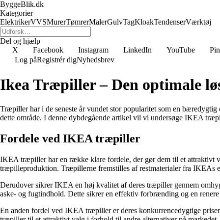
ByggeBlik.dk
Kategorier
Elektriker
VVS
Murer
Tømrer
Maler
Gulv
Tag
Kloak
Tendenser
Værktøj
Del og hjælp
X
Facebook
Instagram
LinkedIn
YouTube
Pin
Log på
Registrér dig
Nyhedsbrev
Ikea Træpiller – Den optimale lø
Træpiller har i de seneste år vundet stor popularitet som en bæredygtig
dette område. I denne dybdegående artikel vil vi undersøge IKEA træpi
Fordele ved IKEA træpiller
IKEA træpiller har en række klare fordele, der gør dem til et attraktiv
træpilleproduktion. Træpillerne fremstilles af restmaterialer fra IKEAs
Derudover sikrer IKEA en høj kvalitet af deres træpiller gennem omhygg
aske- og fugtindhold. Dette sikrer en effektiv forbrænding og en rener
En anden fordel ved IKEA træpiller er deres konkurrencedygtige priser.
træpiller til et attraktivt valg i forhold til andre alternativer på markedet.