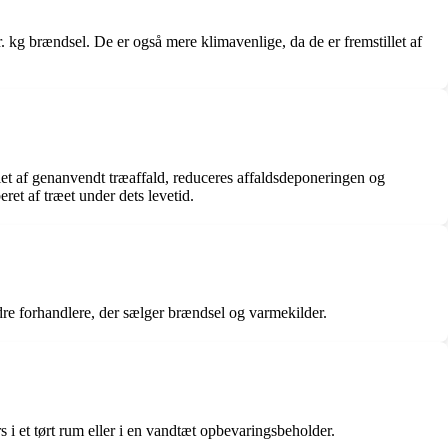
r. kg brændsel. De er også mere klimavenlige, da de er fremstillet af
let af genanvendt træaffald, reduceres affaldsdeponeringen og
et af træet under dets levetid.
dre forhandlere, der sælger brændsel og varmekilder.
 i et tørt rum eller i en vandtæt opbevaringsbeholder.