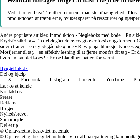
Hvordan bidrager brugen af Ikea Træpiller til bær
Ved at bruge Ikea Træpiller reducerer man sin afhængighed af fossi
produktionen af træpillerne, hvilket sparer på ressourcer og hjæl
Andre populære artikler:
Introduktion
•
Nøgleboks med kode – En sikke
Krydsforsikring – En dybdegående oversigt over forsikringsformen
•
G
sider i trailer – en dybdegående guide
•
Rawlplugs til meget tynde væ
Mosfjerner til tag – en effektiv løsning til at fjerne mos fra dit tag
•
Er d
hvordan kan det løses?
•
Bruse blandings batteri for varmt
ByggeBlik.dk
Del og hjælp
X
Facebook
Instagram
LinkedIn
YouTube
Pin
Lær os at kende
Kontakt os
Presse
Reklame
Bruger
Nyhedsbrevet
Samarbejde
Del et tip
© Ophavsretligt beskyttet materiale.
© Ophavsretligt beskyttet indhold. Vi er affiliatepartner og kan modtag