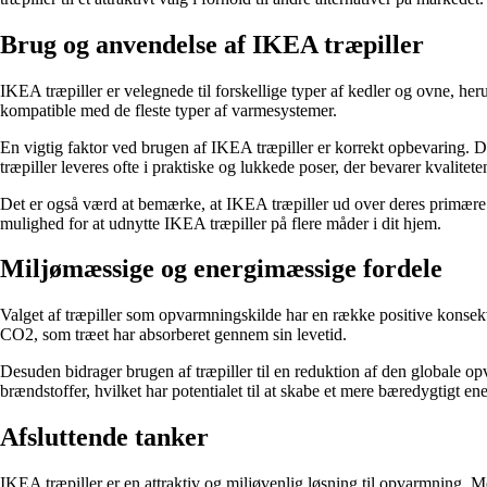
Brug og anvendelse af IKEA træpiller
IKEA træpiller er velegnede til forskellige typer af kedler og ovne, her
kompatible med de fleste typer af varmesystemer.
En vigtig faktor ved brugen af IKEA træpiller er korrekt opbevaring. 
træpiller leveres ofte i praktiske og lukkede poser, der bevarer kvaliteten
Det er også værd at bemærke, at IKEA træpiller ud over deres primære an
mulighed for at udnytte IKEA træpiller på flere måder i dit hjem.
Miljømæssige og energimæssige fordele
Valget af træpiller som opvarmningskilde har en række positive konsekv
CO2, som træet har absorberet gennem sin levetid.
Desuden bidrager brugen af træpiller til en reduktion af den globale o
brændstoffer, hvilket har potentialet til at skabe et mere bæredygtigt en
Afsluttende tanker
IKEA træpiller er en attraktiv og miljøvenlig løsning til opvarmning. M