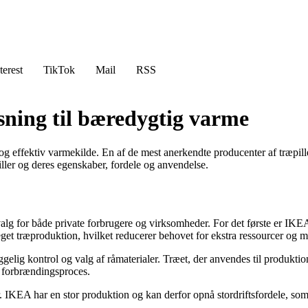
terest
TikTok
Mail
RSS
sning til bæredygtig varme
 og effektiv varmekilde. En af de mest anerkendte producenter af træpil
ller og deres egenskaber, fordele og anvendelse.
t valg for både private forbrugere og virksomheder. For det første er I
 eget træproduktion, hvilket reducerer behovet for ekstra ressourcer og
elig kontrol og valg af råmaterialer. Træet, der anvendes til produkti
e forbrændingsproces.
 IKEA har en stor produktion og kan derfor opnå stordriftsfordele, som