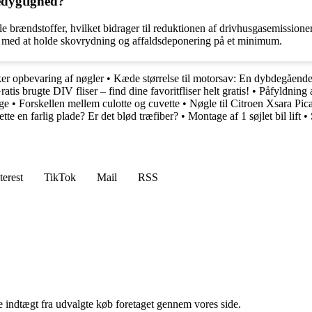
edygtighed?
le brændstoffer, hvilket bidrager til reduktionen af drivhusgasemission
per med at holde skovrydning og affaldsdeponering på et minimum.
r opbevaring af nøgler
•
Kæde størrelse til motorsav: En dybdegåend
ratis brugte DIV fliser – find dine favoritfliser helt gratis!
•
Påfyldning 
gge
•
Forskellen mellem culotte og cuvette
•
Nøgle til Citroen Xsara Pica
ette en farlig plade? Er det blød træfiber?
•
Montage af 1 søjlet bil lift
•
terest
TikTok
Mail
RSS
e indtægt fra udvalgte køb foretaget gennem vores side.