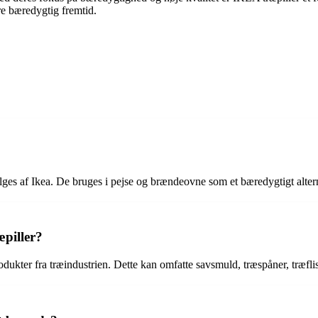
re bæredygtig fremtid.
ges af Ikea. De bruges i pejse og brændeovne som et bæredygtigt alternat
æpiller?
odukter fra træindustrien. Dette kan omfatte savsmuld, træspåner, træfli