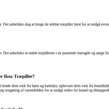
. Det anbefales dog at bruge de ældste træpiller først for at undgå eventu
r. Det anbefales at stable træpillerne i en passende mængde og sørge for,
r Ikea Træpiller?
 at holde dem væk fra børn og kæledyr, opbevare dem væk fra brandfarlig
og rengøring af varmekilden for at undgå risiko for brand og tilstopped