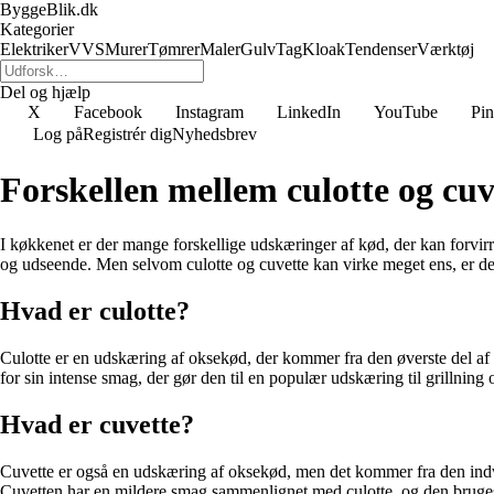
ByggeBlik.dk
Kategorier
Elektriker
VVS
Murer
Tømrer
Maler
Gulv
Tag
Kloak
Tendenser
Værktøj
Del og hjælp
X
Facebook
Instagram
LinkedIn
YouTube
Pin
Log på
Registrér dig
Nyhedsbrev
Forskellen mellem culotte og cuv
I køkkenet er der mange forskellige udskæringer af kød, der kan forvirr
og udseende. Men selvom culotte og cuvette kan virke meget ens, er de
Hvad er culotte?
Culotte er en udskæring af oksekød, der kommer fra den øverste del af
for sin intense smag, der gør den til en populær udskæring til grillning 
Hvad er cuvette?
Cuvette er også en udskæring af oksekød, men det kommer fra den indven
Cuvetten har en mildere smag sammenlignet med culotte, og den bruges of