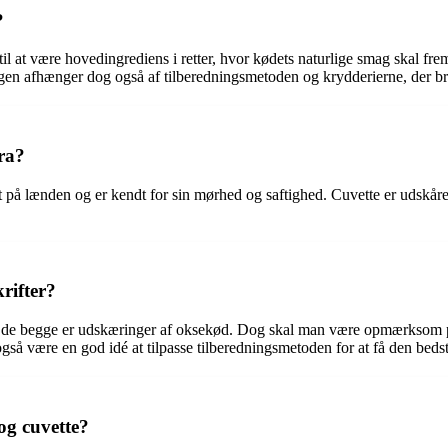
?
til at være hovedingrediens i retter, hvor kødets naturlige smag skal f
agen afhænger dog også af tilberedningsmetoden og krydderierne, der b
fra?
æt på lænden og er kendt for sin mørhed og saftighed. Cuvette er udskåre
rifter?
da de begge er udskæringer af oksekød. Dog skal man være opmærksom på,
gså være en god idé at tilpasse tilberedningsmetoden for at få den bed
 og cuvette?