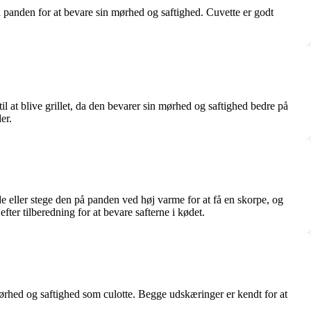
på panden for at bevare sin mørhed og saftighed. Cuvette er godt
l at blive grillet, da den bevarer sin mørhed og saftighed bedre på
er.
åde eller stege den på panden ved høj varme for at få en skorpe, og
fter tilberedning for at bevare safterne i kødet.
mørhed og saftighed som culotte. Begge udskæringer er kendt for at