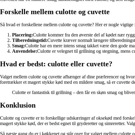
Forskelle mellem culotte og cuvette
Så hvad er forskellene mellem culotte og cuvette? Her er nogle vigtig
Placering:
Culotte kommer fra den øverste del af kødet nær ryg
Tilberedningstid:
Cuvette kræver normalt længere tilberedningst
Smag:
Culotte har en mere intens smag takket være den gode mar
Anvendelse:
Culotte er velegnet til grillning og stegning, mens cu
Hvad er bedst: culotte eller cuvette?
Valget mellem culotte og cuvette afhænger af dine præferencer og hvord
foretrækker et magert stykke kød med en mildere smag, så er cuvette de
Culotte er fantastisk til grillning – den får en skøn smag og bli
Konklusion
Culotte og cuvette er to forskellige udskæringer af oksekød med forskel
magert stykke kød, der er bedst egnet til gryderetter og simreretter. V
Så næste gang du er i køkkenet og står over for valget mellem culotte o