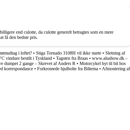
billigere end culotte, da culotte generelt betragtes som en mere
t få den bedste pris.
rømudtag i loftet?
•
Stiga Tornado 3108H vil ikke starte
•
Sletning af
C vinduer bestilt i Tyskland
•
Tagsten fra Braas
•
www.alushow.dk –
ve dumpet 2 gange – Skrevet af Anders R
•
Motorcykel byt til bil hos
d korrespondance
•
Forkromede hjulbolte fra Biltema
•
Afmontering af