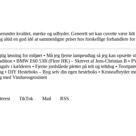
 herunder kvalitet, mærke og udbyder. Generelt set kan cuvette være lidt 
ltid en god idé at sammenligne priser hos forskellige forhandlere for a
g løsning for miljøet
•
Må jeg fjerne lampeudtag så jeg kan opsætte st
adition
•
BMW E60 530i (Flere HK) – Skrevet af Jens-Christian B
•
PV
gulv i kælderen
•
Fjerne jordslåede pletter på telt og teltdug
•
Teoriprø
ng
•
DIY Hesteboks – Byg selv din egen hesteboks
•
Kroneafbryder me
ng med Vinduessgrosisten
terest
TikTok
Mail
RSS