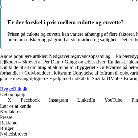
Er der forskel i pris mellem culotte og cuvette?
Prisen på culotte og cuvette kan variere afhængig af flere faktorer,
premium-udskæring på grund af sin mørhed og saftighed. Det er dog a
Andre populære artikler:
Nedgravet regnvandsopsamling – En bæredygti
fejlkoder – Skrevet af Per Dam
•
Gløgg og æbleskiver: En dansk juletr
Din kilde til alt om brug af aluminium i byggeriet
•
Gulvvarme på beton
forhandler
•
Gulvbrædder i loftsrum: Udnyttelse af loftrum til opbevari
gamle messing dørgreb
•
Hjælp med indkøb til Suzuki DM50
•
Erfari
ByggeBlik.dk
Del og hjælp
X
Facebook
Instagram
LinkedIn
YouTube
Pin
Lær os at kende
Kontakt os
Presse
Reklame
Bruger
Nyhedsbrevet