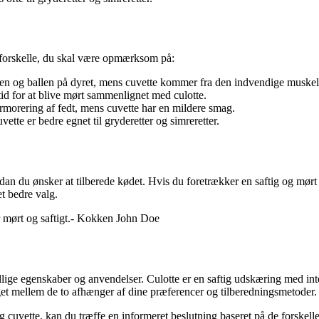
e forskelle, du skal være opmærksom på:
gen og ballen på dyret, mens cuvette kommer fra den indvendige muske
id for at blive mørt sammenlignet med culotte.
morering af fedt, mens cuvette har en mildere smag.
vette er bedre egnet til gryderetter og simreretter.
an du ønsker at tilberede kødet. Hvis du foretrækker en saftig og mørt
t bedre valg.
ver mørt og saftigt.- Kokken John Doe
lige egenskaber og anvendelser. Culotte er en saftig udskæring med inten
alget mellem de to afhænger af dine præferencer og tilberedningsmetoder.
g cuvette, kan du træffe en informeret beslutning baseret på de forskell