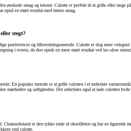
en ønskede smag og tekstur. Culotte er perfekt til at grille eller stege 
 at opnå en mørt resultat med intens smag.
eller stegt?
lige præferencer og tilberedningsmetode. Culotte er dog mere velegnet ti
stegning i ovnen, da den opnår en mere mørt resultat ved lav-slow metod
 korrekt. En populær metode er at grille culotten i et indirekte varmeomr
kre mørheden og saftigheden. Det anbefales også at lade culotten hvile e
nd. Chateaubriand er den tykke ende af oksefileten og har en lignende 
ykkere end culotte.