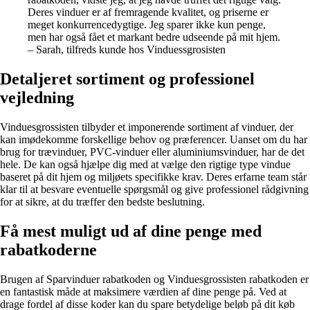
Deres vinduer er af fremragende kvalitet, og priserne er
meget konkurrencedygtige. Jeg sparer ikke kun penge,
men har også fået et markant bedre udseende på mit hjem.
– Sarah, tilfreds kunde hos Vinduessgrosisten
Detaljeret sortiment og professionel
vejledning
Vinduesgrossisten tilbyder et imponerende sortiment af vinduer, der
kan imødekomme forskellige behov og præferencer. Uanset om du har
brug for trævinduer, PVC-vinduer eller aluminiumsvinduer, har de det
hele. De kan også hjælpe dig med at vælge den rigtige type vindue
baseret på dit hjem og miljøets specifikke krav. Deres erfarne team står
klar til at besvare eventuelle spørgsmål og give professionel rådgivning
for at sikre, at du træffer den bedste beslutning.
Få mest muligt ud af dine penge med
rabatkoderne
Brugen af Sparvinduer rabatkoden og Vinduesgrossisten rabatkoden er
en fantastisk måde at maksimere værdien af dine penge på. Ved at
drage fordel af disse koder kan du spare betydelige beløb på dit køb