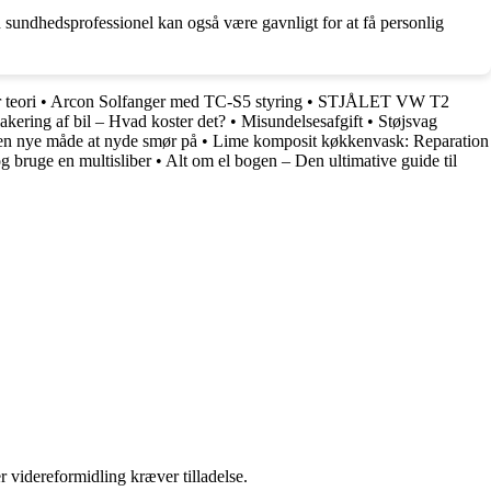
n sundhedsprofessionel kan også være gavnligt for at få personlig
 teori
•
Arcon Solfanger med TC-S5 styring
•
STJÅLET VW T2
kering af bil – Hvad koster det?
•
Misundelsesafgift
•
Støjsvag
en nye måde at nyde smør på
•
Lime komposit køkkenvask: Reparation
g bruge en multisliber
•
Alt om el bogen – Den ultimative guide til
r videreformidling kræver tilladelse.