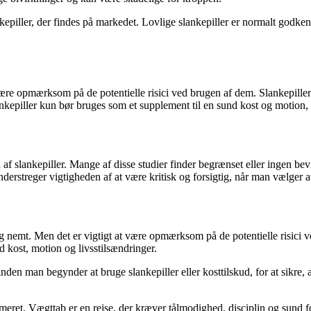
nkepiller, der findes på markedet. Lovlige slankepiller er normalt godke
 være opmærksom på de potentielle risici ved brugen af dem. Slankepille
ankepiller kun bør bruges som et supplement til en sund kost og motion, 
af slankepiller. Mange af disse studier finder begrænset eller ingen bevi
nderstreger vigtigheden af at være kritisk og forsigtig, når man vælger a
og nemt. Men det er vigtigt at være opmærksom på de potentielle risici v
kost, motion og livsstilsændringer.
den man begynder at bruge slankepiller eller kosttilskud, for at sikre, a
rmeret. Vægttab er en rejse, der kræver tålmodighed, disciplin og sund f