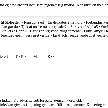
en sund og afbalanceret kost samt regelmæssig motion. Konsultation med e
til Stolpesten
•
Rensdyr-steg – En delikatesse fra nord
•
Forbundne kar
Sådan gør du
•
Tjek af ønske nummerplader? – Skrevet af Alpha5
•
Omla
Skrevet af Henrik
•
Hvor kan jeg købe billig cement?
•
Drittel-smør: D
i brændeovnen – besværet værd?
•
En dybdegående guide til at vælge o
terest
TikTok
Mail
RSS
e indtægt fra udvalgte køb foretaget gennem vores side.
 links kan give os indtjening gennem affiliateprogrammer. Kopiering elle