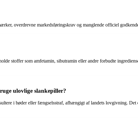
e mærker, overdrevne markedsføringskrav og manglende officiel godken
holde stoffer som amfetamin, sibutramin eller andre forbudte ingrediense
uge ulovlige slankepiller?
sultere i bøder eller fængselsstraf, afhængigt af landets lovgivning. De