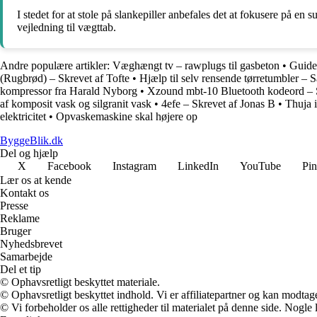
I stedet for at stole på slankepiller anbefales det at fokusere på 
vejledning til vægttab.
Andre populære artikler:
Væghængt tv – rawplugs til gasbeton
•
Guide 
(Rugbrød) – Skrevet af Tofte
•
Hjælp til selv rensende tørretumbler – 
kompressor fra Harald Nyborg
•
Xzound mbt-10 Bluetooth kodeord – 
af komposit vask og silgranit vask
•
4efe – Skrevet af Jonas B
•
Thuja 
elektricitet
•
Opvaskemaskine skal højere op
ByggeBlik.dk
Del og hjælp
X
Facebook
Instagram
LinkedIn
YouTube
Pin
Lær os at kende
Kontakt os
Presse
Reklame
Bruger
Nyhedsbrevet
Samarbejde
Del et tip
© Ophavsretligt beskyttet materiale.
© Ophavsretligt beskyttet indhold. Vi er affiliatepartner og kan modtag
© Vi forbeholder os alle rettigheder til materialet på denne side. Nogle