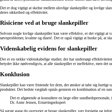
Det er dog vigtigt at skelne mellem ulovlige slankepiller og lovlige sla
deres sikkerhed og effektivitet.
Risiciene ved at bruge slankepiller
Selvom nogle lovlige slankepiller kan være effektive, er det vigtigt at
søvnproblemer, kvalme og diarré. Det er også vigtigt at huske på, at sl
Videnskabelig evidens for slankepiller
Der er en række videnskabelige studier, der har undersøgt effektiviteten 
betyder ikke nødvendigvis, at alle slankepiller er ineffektive, men det u
Konklusion
Slankepiller kan være fristende for dem, der ønsker at tabe sig hurtigt 
produkter. Det bedste vægttab opnås gennem en kombination af en sund 
Det er afgørende at konsultere en læge eller sundhedspersonale, in
Dr. Anne Jensen, Ernæringsekspert
Så næste gang du overvejer at bruge slankepiller, vær forsigtig og info