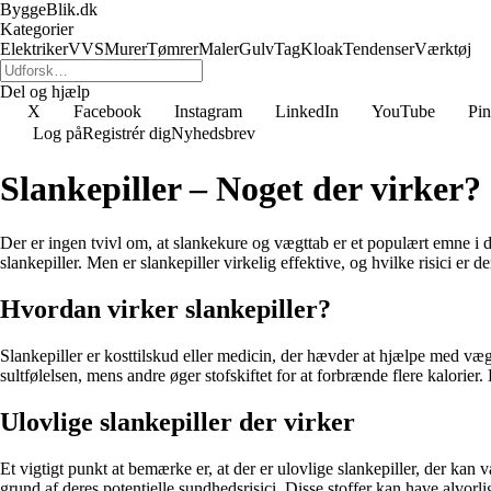
ByggeBlik.dk
Kategorier
Elektriker
VVS
Murer
Tømrer
Maler
Gulv
Tag
Kloak
Tendenser
Værktøj
Del og hjælp
X
Facebook
Instagram
LinkedIn
YouTube
Pin
Log på
Registrér dig
Nyhedsbrev
Slankepiller – Noget der virker?
Der er ingen tvivl om, at slankekure og vægttab er et populært emne i da
slankepiller. Men er slankepiller virkelig effektive, og hvilke risici er
Hvordan virker slankepiller?
Slankepiller er kosttilskud eller medicin, der hævder at hjælpe med væg
sultfølelsen, mens andre øger stofskiftet for at forbrænde flere kalorier
Ulovlige slankepiller der virker
Et vigtigt punkt at bemærke er, at der er ulovlige slankepiller, der kan
grund af deres potentielle sundhedsrisici. Disse stoffer kan have alvor