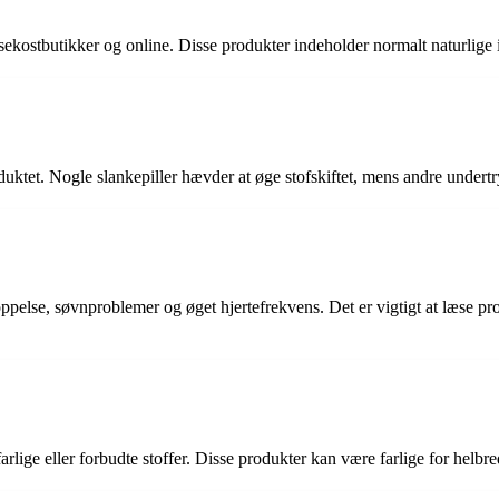
lsekostbutikker og online. Disse produkter indeholder normalt naturlige 
ktet. Nogle slankepiller hævder at øge stofskiftet, mens andre undertry
ppelse, søvnproblemer og øget hjertefrekvens. Det er vigtigt at læse p
arlige eller forbudte stoffer. Disse produkter kan være farlige for helbr