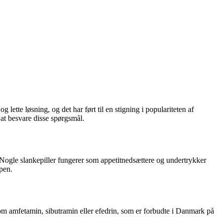
ette løsning, og det har ført til en stigning i populariteten af
e at besvare disse spørgsmål.
. Nogle slankepiller fungerer som appetitnedsættere og undertrykker
ppen.
såsom amfetamin, sibutramin eller efedrin, som er forbudte i Danmark på