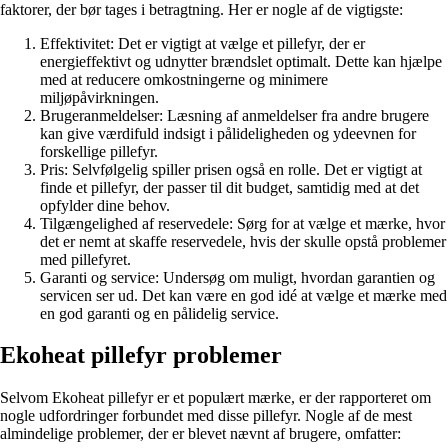
faktorer, der bør tages i betragtning. Her er nogle af de vigtigste:
Effektivitet: Det er vigtigt at vælge et pillefyr, der er
energieffektivt og udnytter brændslet optimalt. Dette kan hjælpe
med at reducere omkostningerne og minimere
miljøpåvirkningen.
Brugeranmeldelser: Læsning af anmeldelser fra andre brugere
kan give værdifuld indsigt i pålideligheden og ydeevnen for
forskellige pillefyr.
Pris: Selvfølgelig spiller prisen også en rolle. Det er vigtigt at
finde et pillefyr, der passer til dit budget, samtidig med at det
opfylder dine behov.
Tilgængelighed af reservedele: Sørg for at vælge et mærke, hvor
det er nemt at skaffe reservedele, hvis der skulle opstå problemer
med pillefyret.
Garanti og service: Undersøg om muligt, hvordan garantien og
servicen ser ud. Det kan være en god idé at vælge et mærke med
en god garanti og en pålidelig service.
Ekoheat pillefyr problemer
Selvom Ekoheat pillefyr er et populært mærke, er der rapporteret om
nogle udfordringer forbundet med disse pillefyr. Nogle af de mest
almindelige problemer, der er blevet nævnt af brugere, omfatter: