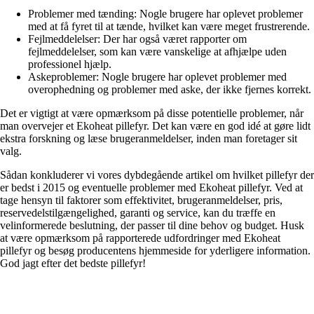
Problemer med tænding: Nogle brugere har oplevet problemer
med at få fyret til at tænde, hvilket kan være meget frustrerende.
Fejlmeddelelser: Der har også været rapporter om
fejlmeddelelser, som kan være vanskelige at afhjælpe uden
professionel hjælp.
Askeproblemer: Nogle brugere har oplevet problemer med
overophedning og problemer med aske, der ikke fjernes korrekt.
Det er vigtigt at være opmærksom på disse potentielle problemer, når
man overvejer et Ekoheat pillefyr. Det kan være en god idé at gøre lidt
ekstra forskning og læse brugeranmeldelser, inden man foretager sit
valg.
Sådan konkluderer vi vores dybdegående artikel om hvilket pillefyr der
er bedst i 2015 og eventuelle problemer med Ekoheat pillefyr. Ved at
tage hensyn til faktorer som effektivitet, brugeranmeldelser, pris,
reservedelstilgængelighed, garanti og service, kan du træffe en
velinformerede beslutning, der passer til dine behov og budget. Husk
at være opmærksom på rapporterede udfordringer med Ekoheat
pillefyr og besøg producentens hjemmeside for yderligere information.
God jagt efter det bedste pillefyr!