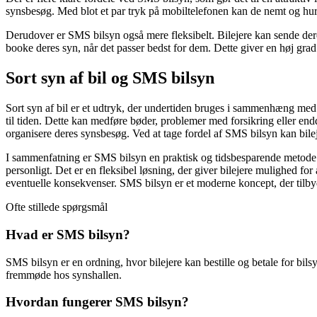
synsbesøg. Med blot et par tryk på mobiltelefonen kan de nemt og hurti
Derudover er SMS bilsyn også mere fleksibelt. Bilejere kan sende dere
booke deres syn, når det passer bedst for dem. Dette giver en høj grad a
Sort syn af bil og SMS bilsyn
Sort syn af bil er et udtryk, der undertiden bruges i sammenhæng med SM
til tiden. Dette kan medføre bøder, problemer med forsikring eller en
organisere deres synsbesøg. Ved at tage fordel af SMS bilsyn kan bilej
I sammenfatning er SMS bilsyn en praktisk og tidsbesparende metode t
personligt. Det er en fleksibel løsning, der giver bilejere mulighed fo
eventuelle konsekvenser. SMS bilsyn er et moderne koncept, der tilby
Ofte stillede spørgsmål
Hvad er SMS bilsyn?
SMS bilsyn er en ordning, hvor bilejere kan bestille og betale for bilsyn
fremmøde hos synshallen.
Hvordan fungerer SMS bilsyn?