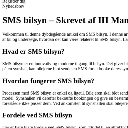
Registrér dig
Nyhedsbrev
SMS bilsyn – Skrevet af IH Ma
Velkommen til denne dybdegående artikel om SMS bilsyn. I denne artike
af bil og undersøge, hvordan det kan være relateret til SMS bilsyn. La
Hvad er SMS bilsyn?
SMS bilsyn er en innovativ og moderne tilgang til bilsyn. Det giver bi
på en synshal, kan bilejerne blot sende en SMS for at booke deres sy
Hvordan fungerer SMS bilsyn?
Processen med SMS bilsyn er enkel og ligetil. Bilejeren skal blot s
model. Synshallen vil derefter bekræfte bookingen og give en bestem
foreslåede ikke passer dem. Ved ankomsten til synshallen skal bilejere
Fordele ved SMS bilsyn
Der er flere klare fordele ved SMS bilsyn, som gør det til en attraktiv 