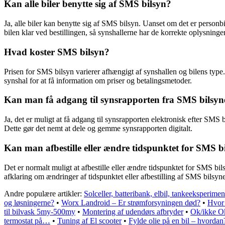
Kan alle biler benytte sig af SMS bilsyn?
Ja, alle biler kan benytte sig af SMS bilsyn. Uanset om det er personb
bilen klar ved bestillingen, så synshallerne har de korrekte oplysninger
Hvad koster SMS bilsyn?
Prisen for SMS bilsyn varierer afhængigt af synshallen og bilens type.
synshal for at få information om priser og betalingsmetoder.
Kan man få adgang til synsrapporten fra SMS bilsyne
Ja, det er muligt at få adgang til synsrapporten elektronisk efter SMS
Dette gør det nemt at dele og gemme synsrapporten digitalt.
Kan man afbestille eller ændre tidspunktet for SMS b
Det er normalt muligt at afbestille eller ændre tidspunktet for SMS bil
afklaring om ændringer af tidspunktet eller afbestilling af SMS bilsyne
Andre populære artikler:
Solceller, batteribank, elbil, tankeeksperimen
og løsningerne?
•
Worx Landroid – Er strømforsyningen død?
•
Hvor 
til bilvask 5my-500my
•
Montering af udendørs afbryder
•
Ok/ikke Ok
termostat på…
•
Tuning af El scooter
•
Fylde olie på en bil – hvordan