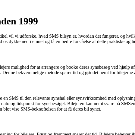
nden 1999
l vil vi udforske, hvad SMS bilsyn er, hvordan det fungerer, og hvilke 
d os dykke ned i emnet og få en bedre forståelse af dette praktiske og 
lejere mulighed for at arrangere og booke deres synsbesøg ved hjælp af 
n. Denne bekvemmelige metode sparer tid og gør det nemt for bilejerne 
ende en SMS til den relevante synshal eller synsvirksomhed med oplysni
t dato og tidspunkt for synsbesøget. Bilejeren kan nemt svare på SMSen
n blot vise SMS-bekræftelsen for at få deres bil synet.
løsning for bilejere. Først og fremmest sparer det tid. Bilejere behøver i