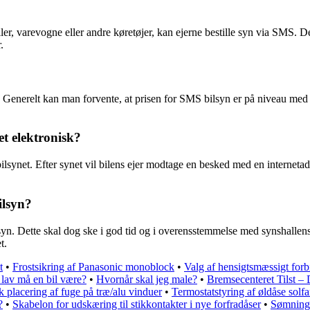
iler, varevogne eller andre køretøjer, kan ejerne bestille syn via SMS. D
.
 Generelt kan man forvente, at prisen for SMS bilsyn er på niveau med p
t elektronisk?
 bilsynet. Efter synet vil bilens ejer modtage en besked med en interne
ilsyn?
syn. Dette skal dog ske i god tid og i overensstemmelse med synshallens r
t.
t
•
Frostsikring af Panasonic monoblock
•
Valg af hensigtsmæssigt forb
lav må en bil være?
•
Hvornår skal jeg male?
•
Bremsecenteret Tilst – 
 placering af fuge på træ/alu vinduer
•
Termostatstyring af øldåse sol
?
•
Skabelon for udskæring til stikkontakter i nye forfradåser
•
Sømning 