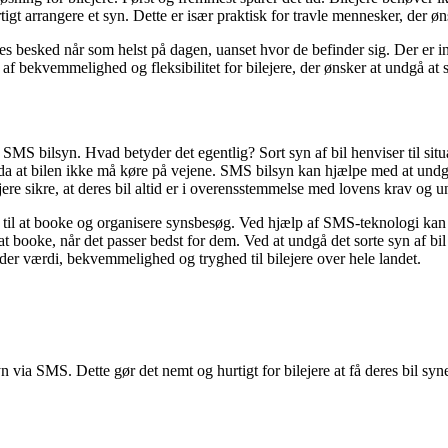
gt arrangere et syn. Dette er især praktisk for travle mennesker, der øn
s besked når som helst på dagen, uanset hvor de befinder sig. Der er i
f bekvemmelighed og fleksibilitet for bilejere, der ønsker at undgå at sku
S bilsyn. Hvad betyder det egentlig? Sort syn af bil henviser til situat
dda at bilen ikke må køre på vejene. SMS bilsyn kan hjælpe med at undg
ere sikre, at deres bil altid er i overensstemmelse med lovens krav og 
il at booke og organisere synsbesøg. Ved hjælp af SMS-teknologi kan b
r at booke, når det passer bedst for dem. Ved at undgå det sorte syn af b
der værdi, bekvemmelighed og tryghed til bilejere over hele landet.
 via SMS. Dette gør det nemt og hurtigt for bilejere at få deres bil synet,