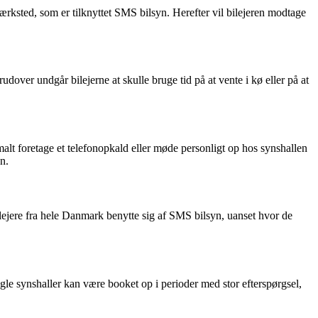
ærksted, som er tilknyttet SMS bilsyn. Herefter vil bilejeren modtage
udover undgår bilejerne at skulle bruge tid på at vente i kø eller på at
malt foretage et telefonopkald eller møde personligt op hos synshallen
n.
ilejere fra hele Danmark benytte sig af SMS bilsyn, uanset hvor de
 Nogle synshaller kan være booket op i perioder med stor efterspørgsel,