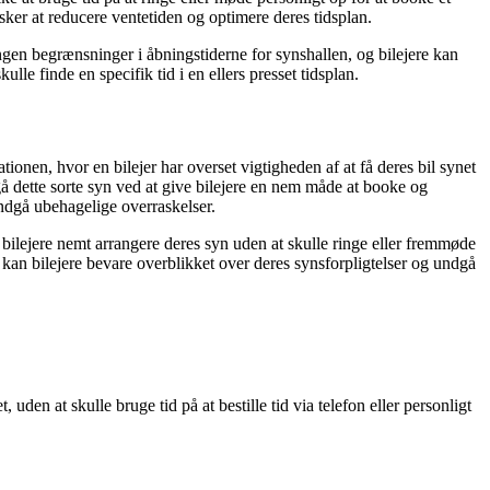
sker at reducere ventetiden og optimere deres tidsplan.
ngen begrænsninger i åbningstiderne for synshallen, og bilejere kan
lle finde en specifik tid i en ellers presset tidsplan.
ionen, hvor en bilejer har overset vigtigheden af at få deres bil synet
å dette sorte syn ved at give bilejere en nem måde at booke og
undgå ubehagelige overraskelser.
ilejere nemt arrangere deres syn uden at skulle ringe eller fremmøde
il kan bilejere bevare overblikket over deres synsforpligtelser og undgå
 uden at skulle bruge tid på at bestille tid via telefon eller personligt