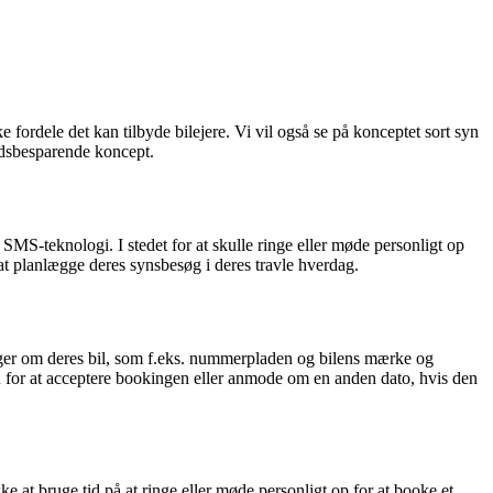
fordele det kan tilbyde bilejere. Vi vil også se på konceptet sort syn
tidsbesparende koncept.
SMS-teknologi. I stedet for at skulle ringe eller møde personligt op
at planlægge deres synsbesøg i deres travle hverdag.
nger om deres bil, som f.eks. nummerpladen og bilens mærke og
 for at acceptere bookingen eller anmode om en anden dato, hvis den
kke at bruge tid på at ringe eller møde personligt op for at booke et