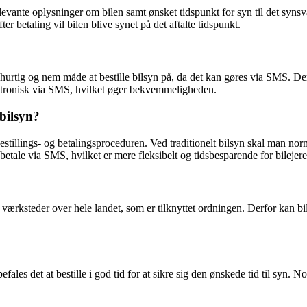
evante oplysninger om bilen samt ønsket tidspunkt for syn til det synsv
r betaling vil bilen blive synet på det aftalte tidspunkt.
n hurtig og nem måde at bestille bilsyn på, da det kan gøres via SMS. Der
lektronisk via SMS, hvilket øger bekvemmeligheden.
bilsyn?
estillings- og betalingsproceduren. Ved traditionelt bilsyn skal man nor
 betale via SMS, hvilket er mere fleksibelt og tidsbesparende for bilejere
g værksteder over hele landet, som er tilknyttet ordningen. Derfor kan b
efales det at bestille i god tid for at sikre sig den ønskede tid til syn.