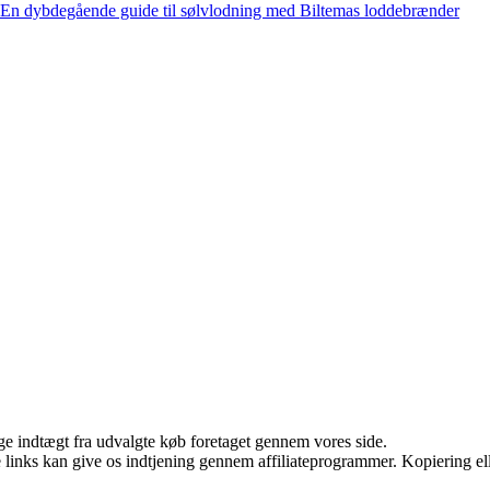
En dybdegående guide til sølvlodning med Biltemas loddebrænder
age indtægt fra udvalgte køb foretaget gennem vores side.
le links kan give os indtjening gennem affiliateprogrammer. Kopiering ell