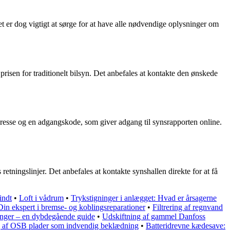
et er dog vigtigt at sørge for at have alle nødvendige oplysninger om
risen for traditionelt bilsyn. Det anbefales at kontakte den ønskede
tadresse og en adgangskode, som giver adgang til synsrapporten online.
etningslinjer. Det anbefales at kontakte synshallen direkte for at få
indt
•
Loft i vådrum
•
Trykstigninger i anlægget: Hvad er årsagerne
Din ekspert i bremse- og koblingsreparationer
•
Filtrering af regnvand
fanger – en dybdegående guide
•
Udskiftning af gammel Danfoss
af OSB plader som indvendig beklædning
•
Batteridrevne kædesave: