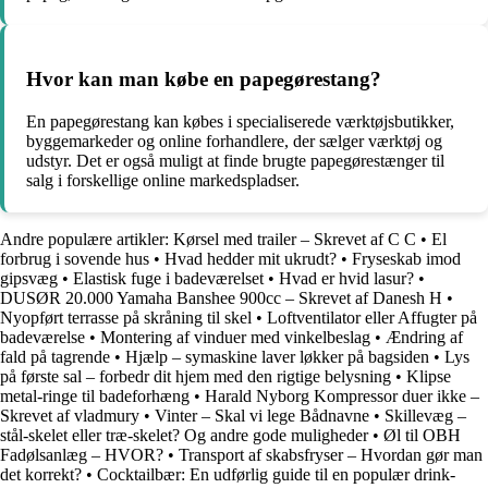
Hvor kan man købe en papegørestang?
En papegørestang kan købes i specialiserede værktøjsbutikker,
byggemarkeder og online forhandlere, der sælger værktøj og
udstyr. Det er også muligt at finde brugte papegørestænger til
salg i forskellige online markedspladser.
Andre populære artikler:
Kørsel med trailer – Skrevet af C C
•
El
forbrug i sovende hus
•
Hvad hedder mit ukrudt?
•
Fryseskab imod
gipsvæg
•
Elastisk fuge i badeværelset
•
Hvad er hvid lasur?
•
DUSØR 20.000 Yamaha Banshee 900cc – Skrevet af Danesh H
•
Nyopført terrasse på skråning til skel
•
Loftventilator eller Affugter på
badeværelse
•
Montering af vinduer med vinkelbeslag
•
Ændring af
fald på tagrende
•
Hjælp – symaskine laver løkker på bagsiden
•
Lys
på første sal – forbedr dit hjem med den rigtige belysning
•
Klipse
metal-ringe til badeforhæng
•
Harald Nyborg Kompressor duer ikke –
Skrevet af vladmury
•
Vinter – Skal vi lege Bådnavne
•
Skillevæg –
stål-skelet eller træ-skelet? Og andre gode muligheder
•
Øl til OBH
Fadølsanlæg – HVOR?
•
Transport af skabsfryser – Hvordan gør man
det korrekt?
•
Cocktailbær: En udførlig guide til en populær drink-