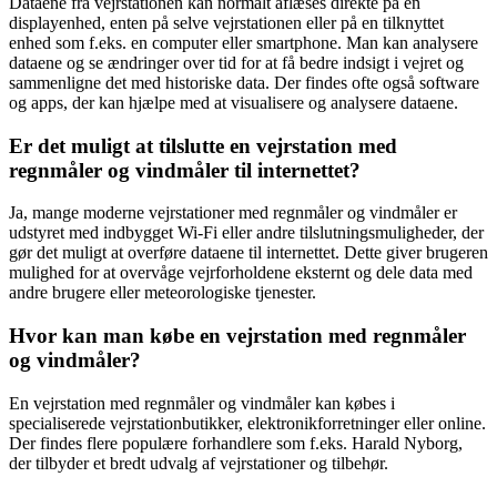
Dataene fra vejrstationen kan normalt aflæses direkte på en
displayenhed, enten på selve vejrstationen eller på en tilknyttet
enhed som f.eks. en computer eller smartphone. Man kan analysere
dataene og se ændringer over tid for at få bedre indsigt i vejret og
sammenligne det med historiske data. Der findes ofte også software
og apps, der kan hjælpe med at visualisere og analysere dataene.
Er det muligt at tilslutte en vejrstation med
regnmåler og vindmåler til internettet?
Ja, mange moderne vejrstationer med regnmåler og vindmåler er
udstyret med indbygget Wi-Fi eller andre tilslutningsmuligheder, der
gør det muligt at overføre dataene til internettet. Dette giver brugeren
mulighed for at overvåge vejrforholdene eksternt og dele data med
andre brugere eller meteorologiske tjenester.
Hvor kan man købe en vejrstation med regnmåler
og vindmåler?
En vejrstation med regnmåler og vindmåler kan købes i
specialiserede vejrstationbutikker, elektronikforretninger eller online.
Der findes flere populære forhandlere som f.eks. Harald Nyborg,
der tilbyder et bredt udvalg af vejrstationer og tilbehør.