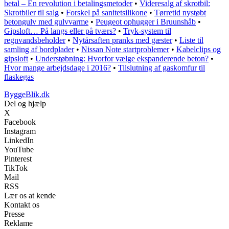
betal – En revolution i betalingsmetoder
•
Videresalg af skrotbil:
Skrotbiler til salg
•
Forskel på sanitetsilikone
•
Tørretid nystøbt
betongulv med gulvvarme
•
Peugeot ophugger i Bruunshåb
•
Gipsloft… På langs eller på tværs?
•
Tryk-system til
regnvandsbeholder
•
Nytårsaften pranks med gæster
•
Liste til
samling af bordplader
•
Nissan Note startproblemer
•
Kabelclips og
gipsloft
•
Understøbning: Hvorfor vælge ekspanderende beton?
•
Hvor mange arbejdsdage i 2016?
•
Tilslutning af gaskomfur til
flaskegas
ByggeBlik.dk
Del og hjælp
X
Facebook
Instagram
LinkedIn
YouTube
Pinterest
TikTok
Mail
RSS
Lær os at kende
Kontakt os
Presse
Reklame