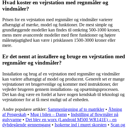
Hvad koster en vejrstation med regnmåler og
vindmåler?
Prisen for en vejrstation med regnmåler og vindmåler varierer
afhængigt af mærke, model og funktioner. De mest simple og
grundlæggende modeller kan findes til omkring 500-1000 kroner,
mens mere avancerede modeller med flere funktioner og højere
målenøjagtighed kan være i prisklassen 1500-3000 kroner eller
mere.
Er det nemt at installere og bruge en vejrstation med
regnmåler og vindmåler?
Installation og brug af en vejrstation med regnmåler og vindmåler
kan variere afhængigt af model og producent. Generelt set er mange
vejrstationer ret brugervenlige og kommer med instruktioner, der
vejleder brugeren gennem installations- og opsætningsprocessen.
Det kan dog være en fordel at have nogen kendskab til teknologi og
vejrstationer for at få mest muligt ud af enheden.
Andre populære artikler:
Sammenlægning af to matrikler
•
Åbning
af Pengeskab
•
Mug i bilen – Damn
•
Indstilling af flowmåler på
gulvvarme
•
Det blev en worx (Landroid M500 WR141E) – en
dybdegående gennemgang
•
Isokerne ind i muret skorsten
•
Scan og