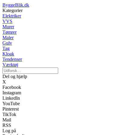
ByggeBlik.dk
Kategorier
Elektriker
VVS
Murer
Tømrer
Maler
Gulv
Tag
Kloak
Tendenser
Værktøj
Del og hjælp
X
Facebook
Instagram
LinkedIn
YouTube
Pinterest
TikTok
Mail
RSS
Log på