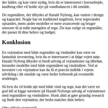
der falder, og kan være nyttig, hvis du er interesseret i havearbejde,
landbrug eller vil holde styr på vandbalancen i dit område.
De regnmålere, der tilbydes af Harald Nyborg, kan variere i design
og kapacitet. Nogle har en traditionel tragtform, hvor regnvandet
opsamles, mens andre modeller er mere avancerede og bruger
sensorer til at måle mængden af regn. Du kan vælge en regnmåler,
der passer til dine behov og budget.
Konklusion
En vejrstation med både regnmåler og vindmåler kan være en
fantastisk investering, hvis du er interesseret i at følge vejret nøje.
Harald Nyborg tilbyder et bredt udvalg af vejrstationer og tilbehør,
herunder modeller med både regnmålere og vindmålere. Ved at
investere i en vejrstation kan du få et præcist indblik i vejrets
udvikling i dit område og være bedre forberedt på eventuelle
ændringer.
Så hvis du vil holde øje med både vind og regn, kan det være en
god idé at kigge nærmere på Harald Nyborgs udvalg af vejrstationer
med regnmålere og vindmålere. Husk altid at gøre grundig research
og finde den vejrstation, der bedst matcher dine behov.
Ofte stillede spørgsmål