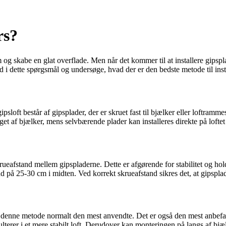
rs?
um og skabe en glat overflade. Men når det kommer til at installere gipspl
ed i dette spørgsmål og undersøge, hvad der er den bedste metode til insta
 gipsloft består af gipsplader, der er skruet fast til bjælker eller loftram
t af bjælker, mens selvbærende plader kan installeres direkte på loftet
skrueafstand mellem gipspladerne. Dette er afgørende for stabilitet og hol
på 25-30 cm i midten. Ved korrekt skrueafstand sikres det, at gipsplade
r denne metode normalt den mest anvendte. Det er også den mest anbefal
esulterer i et mere stabilt loft. Derudover kan monteringen på langs af bj