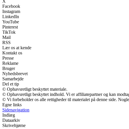
X
Facebook
Instagram
LinkedIn
YouTube
Pinterest
TikTok
Mail
RSS
Lær os at kende
Kontakt os
Presse
Reklame
Bruger
Nyhedsbrevet
Samarbejde
Del et tip
© Ophavsretligt beskyttet materiale.
© Ophavsretligt beskyttet indhold. Vi er affiliatepartner og kan modt
© Vi forbeholder os alle rettigheder til materialet på denne side. Nog
Egne links
Sidenavigation
Indlæg
Dataarkiv
Skrivehjørne