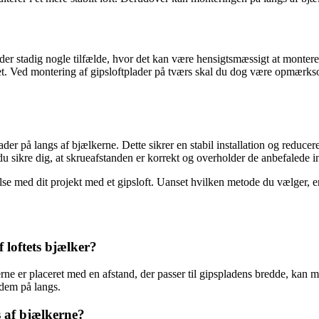
er stadig nogle tilfælde, hvor det kan være hensigtsmæssigt at montere 
ilitet. Ved montering af gipsloftplader på tværs skal du dog være opmærk
er på langs af bjælkerne. Dette sikrer en stabil installation og reducere
 sikre dig, at skrueafstanden er korrekt og overholder de anbefalede inter
se med dit projekt med et gipsloft. Uanset hvilken metode du vælger, er d
 loftets bjælker?
rne er placeret med en afstand, der passer til gipspladens bredde, kan
 dem på langs.
s af bjælkerne?