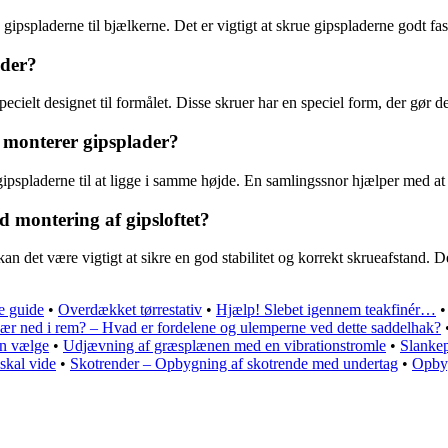
ipspladerne til bjælkerne. Det er vigtigt at skrue gipspladerne godt fas
ader?
pecielt designet til formålet. Disse skruer har en speciel form, der gør 
 monterer gipsplader?
ipspladerne til at ligge i samme højde. En samlingssnor hjælper med at s
montering af gipsloftet?
n det være vigtigt at sikre en god stabilitet og korrekt skrueafstand. 
e guide
•
Overdækket tørrestativ
•
Hjælp! Slebet igennem teakfinér…
ær ned i rem? – Hvad er fordelene og ulemperne ved dette saddelhak?
an vælge
•
Udjævning af græsplænen med en vibrationstromle
•
Slankep
skal vide
•
Skotrender – Opbygning af skotrende med undertag
•
Opbyg