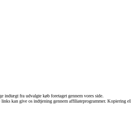
age indtægt fra udvalgte køb foretaget gennem vores side.
le links kan give os indtjening gennem affiliateprogrammer. Kopiering ell