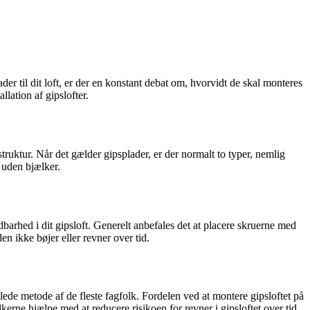
ader til dit loft, er der en konstant debat om, hvorvidt de skal monteres
llation af gipslofter.
mestruktur. Når det gælder gipsplader, er der normalt to typer, nemlig
 uden bjælker.
dbarhed i dit gipsloft. Generelt anbefales det at placere skruerne med
n ikke bøjer eller revner over tid.
ede metode af de fleste fagfolk. Fordelen ved at montere gipsloftet på
ælkerne hjælpe med at reducere risikoen for revner i gipsloftet over tid.