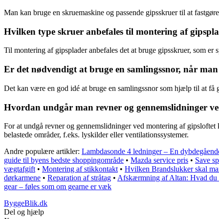
Man kan bruge en skruemaskine og passende gipsskruer til at fastgøre g
Hvilken type skruer anbefales til montering af gipspl
Til montering af gipsplader anbefales det at bruge gipsskruer, som er s
Er det nødvendigt at bruge en samlingssnor, når man
Det kan være en god idé at bruge en samlingssnor som hjælp til at få g
Hvordan undgår man revner og gennemslidninger ved 
For at undgå revner og gennemslidninger ved montering af gipsloftet ka
belastede områder, f.eks. lyskilder eller ventilationssystemer.
Andre populære artikler:
Lambdasonde 4 ledninger – En dybdegåend
guide til byens bedste shoppingområde
•
Mazda service pris
•
Save sp
vægtafgift
•
Montering af stikkontakt
•
Hvilken Brandslukker skal m
dørkarmene
•
Reparation af stråtag
•
Afskærmning af Altan: Hvad du 
gear – føles som om gearne er væk
ByggeBlik.dk
Del og hjælp