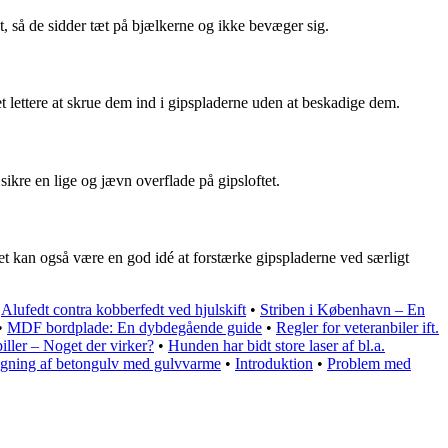
t, så de sidder tæt på bjælkerne og ikke bevæger sig.
det lettere at skrue dem ind i gipspladerne uden at beskadige dem.
ikre en lige og jævn overflade på gipsloftet.
Det kan også være en god idé at forstærke gipspladerne ved særligt
•
Alufedt contra kobberfedt ved hjulskift
•
Striben i København – En
•
MDF bordplade: En dybdegående guide
•
Regler for veteranbiler ift.
iller – Noget der virker?
•
Hunden har bidt store laser af bl.a.
ning af betongulv med gulvvarme
•
Introduktion
•
Problem med