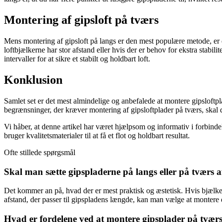
Montering af gipsloft på tværs
Mens montering af gipsloft på langs er den mest populære metode, er d
loftbjælkerne har stor afstand eller hvis der er behov for ekstra stab
intervaller for at sikre et stabilt og holdbart loft.
Konklusion
Samlet set er det mest almindelige og anbefalede at montere gipsloftplad
begrænsninger, der kræver montering af gipsloftplader på tværs, skal du
Vi håber, at denne artikel har været hjælpsom og informativ i forbindel
bruger kvalitetsmaterialer til at få et flot og holdbart resultat.
Ofte stillede spørgsmål
Skal man sætte gipspladerne på langs eller på tværs af
Det kommer an på, hvad der er mest praktisk og æstetisk. Hvis bjælke
afstand, der passer til gipspladens længde, kan man vælge at montere
Hvad er fordelene ved at montere gipsplader på tvær