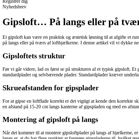
Registrér dig
Nyhedsbrev
Gipsloft… På langs eller på tvæ
Et gipsloft kan være en praktisk og æstetisk løsning til at afgifte et r
på langs eller på tværs af loftbjælkerne. I denne artikel vil vi dykke n
Gipsloftets struktur
Før vi går videre, lad os først se på strukturen af et typisk gipsloft. Et
standardplader og selvbærende plader. Standardplader kræver underlage
Skrueafstanden for gipsplader
For at gipse en loftflade korrekt er det vigtigt at kende den korrekte 
en afstand på 15-20 cm langs kanterne af gipspladen og med en afstand 
Montering af gipsloft på langs
Når det kommer til at montere gipsloftplader på langs af bjælkerne, e
langs er, at du har flere punkter at fastgøre gipspladerne til, hvilket r