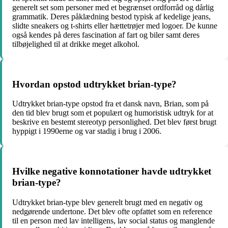
generelt set som personer med et begrænset ordforråd og dårlig
grammatik. Deres påklædning bestod typisk af kedelige jeans,
slidte sneakers og t-shirts eller hættetrøjer med logoer. De kunne
også kendes på deres fascination af fart og biler samt deres
tilbøjelighed til at drikke meget alkohol.
Hvordan opstod udtrykket brian-type?
Udtrykket brian-type opstod fra et dansk navn, Brian, som på
den tid blev brugt som et populært og humoristisk udtryk for at
beskrive en bestemt stereotyp personlighed. Det blev først brugt
hyppigt i 1990erne og var stadig i brug i 2006.
Hvilke negative konnotationer havde udtrykket
brian-type?
Udtrykket brian-type blev generelt brugt med en negativ og
nedgørende undertone. Det blev ofte opfattet som en reference
til en person med lav intelligens, lav social status og manglende