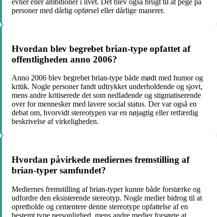
evner eller ambitioner i livet. Det blev også brugt til at pege på
personer med dårlig opførsel eller dårlige manerer.
Hvordan blev begrebet brian-type opfattet af
offentligheden anno 2006?
Anno 2006 blev begrebet brian-type både mødt med humor og
kritik. Nogle personer fandt udtrykket underholdende og sjovt,
mens andre kritiserede det som nedladende og stigmatiserende
over for mennesker med lavere social status. Der var også en
debat om, hvorvidt stereotypen var en nøjagtig eller retfærdig
beskrivelse af virkeligheden.
Hvordan påvirkede mediernes fremstilling af
brian-typer samfundet?
Mediernes fremstilling af brian-typer kunne både forstærke og
udfordre den eksisterende stereotyp. Nogle medier bidrog til at
opretholde og cementere denne stereotype opfattelse af en
bestemt type personlighed, mens andre medier forsøgte at