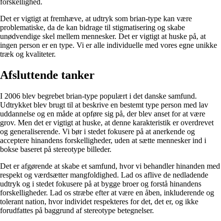
forskellighed.
Det er vigtigt at fremhæve, at udtryk som brian-type kan være
problematiske, da de kan bidrage til stigmatisering og skabe
unødvendige skel mellem mennesker. Det er vigtigt at huske på, at
ingen person er en type. Vi er alle individuelle med vores egne unikke
træk og kvaliteter.
Afsluttende tanker
I 2006 blev begrebet brian-type populært i det danske samfund.
Udtrykket blev brugt til at beskrive en bestemt type person med lav
uddannelse og en måde at opføre sig på, der blev anset for at være
grov. Men det er vigtigt at huske, at denne karakteristik er overdrevet
og generaliserende. Vi bør i stedet fokusere på at anerkende og
acceptere hinandens forskelligheder, uden at sætte mennesker ind i
bokse baseret på stereotype billeder.
Det er afgørende at skabe et samfund, hvor vi behandler hinanden med
respekt og værdsætter mangfoldighed. Lad os aflive de nedladende
udtryk og i stedet fokusere på at bygge broer og forstå hinandens
forskelligheder. Lad os stræbe efter at være en åben, inkluderende og
tolerant nation, hvor individet respekteres for det, det er, og ikke
forudfattes på baggrund af stereotype betegnelser.