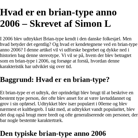
Hvad er en brian-type anno
2006 – Skrevet af Simon L
I 2006 blev udtrykket Brian-type kendt i den danske folkesjæl. Men
hvad betyder det egentlig? Og hvad er kendetegnene ved en brian-type
anno 2006? I denne artikel vil vi udforske begrebet og dykke ned i
historien bag denne stereotype. Vi vil se på, hvem der blev betragtet
som en brian-type i 2006, og forsøge at forstå, hvordan denne
karakteristik har udviklet sig over tid.
Baggrund: Hvad er en brian-type?
Et brian-type er et udtryk, der oprindeligt blev brugt til at beskrive en
bestemt type person, der ofte blev anset for at være lavtuddannet og
grov i sin opførsel. Udtrykket blev især populært i 00erne og blev
nærmest et kultbegreb. I takt med, at udtrykket vandt popularitet, blev
det dog også brugt mere bredt og ofte generaliserende om personer, der
bar nogle bestemte karaktertræk.
Den typiske brian-type anno 2006