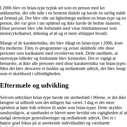
I 2006 blev en brian-type typisk set som en person med lav
uddannelse, der ofte talte i en bestemt dialekt og havde en særlig måde
at fremstå på. Der blev ofte sat lighedstegn mellem en brian-type og en
person, der var grov i sin opførsel og ikke havde de bedste manerer.
Disse personer blev ofte forbundet med visse fritidsinteresser som
motorcykelkørsel, drikning af øl og et mere afslappet livsstil.
Mange af de karakteristika, der blev tillagt en brian-type i 2006, kom
fra medierne. Film, tv-programmer og aviser skildrede ofte disse
personer som karikaturer med overdrevne træk. Dette medførte, at
stereotype billeder og fordomme blev forstærket. Det er vigtigt at
bemærke, at ikke alle personer med disse karakteristika var brian-typer.
Men det blev desværre et fastlåst og nedladende udtryk, der blev brugt
som et skældsord i offentligheden.
Eftermæle og udvikling
Selvom udtrykket brian-type havde sin storhedstid i 00erne, er det ikke
længere så udbredt som det tidligere har været. I dag er det mere
sjældent at høre folk referere til andre som brian-typer. Dette skyldes
sandsynligvis, at samfundet er blevet mere bevidst om vigtigheden af at
undgå stereotype generaliseringer og nedladende udtryk. Der er i
højere grad fokus på at anerkende individualitet og værdsætte