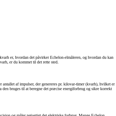
/kvarh er, hvordan det påvirker Echelon-elmåleren, og hvordan du kan
rh, er du kommet til det rette sted.
ntallet af impulser, der genereres pr. kilovar-timer (kvarh), hvilket er
 den bruges til at beregne det præcise energiforbrug og sikre korrekt
æcision og måler nøjagtigt det elektriske forbrug. Mange Echelon