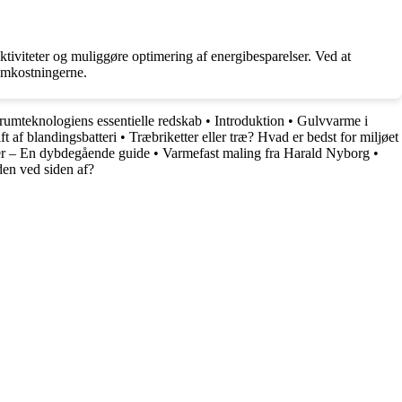
ktiviteter og muliggøre optimering af energibesparelser. Ved at
 omkostningerne.
umteknologiens essentielle redskab
•
Introduktion
•
Gulvvarme i
ft af blandingsbatteri
•
Træbriketter eller træ? Hvad er bedst for miljøet
r – En dybdegående guide
•
Varmefast maling fra Harald Nyborg
•
en ved siden af?