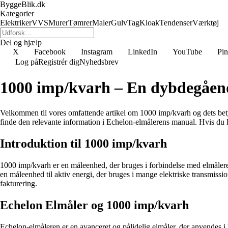
ByggeBlik.dk
Kategorier
Elektriker
VVS
Murer
Tømrer
Maler
Gulv
Tag
Kloak
Tendenser
Værktøj
Del og hjælp
X
Facebook
Instagram
LinkedIn
YouTube
Pin
Log på
Registrér dig
Nyhedsbrev
1000 imp/kvarh – En dybdegåend
Velkommen til vores omfattende artikel om 1000 imp/kvarh og dets bety
finde den relevante information i Echelon-elmålerens manual. Hvis du l
Introduktion til 1000 imp/kvarh
1000 imp/kvarh er en måleenhed, der bruges i forbindelse med elmålere ti
en måleenhed til aktiv energi, der bruges i mange elektriske transmissi
fakturering.
Echelon Elmåler og 1000 imp/kvarh
Echelon-elmåleren er en avanceret og pålidelig elmåler, der anvendes i