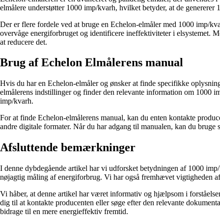
elmålere understøtter 1000 imp/kvarh, hvilket betyder, at de genererer 1
Der er flere fordele ved at bruge en Echelon-elmåler med 1000 imp/kvarh
overvåge energiforbruget og identificere ineffektiviteter i elsystemet
at reducere det.
Brug af Echelon Elmålerens manual
Hvis du har en Echelon-elmåler og ønsker at finde specifikke oplysnin
elmålerens indstillinger og finder den relevante information om 1000 im
imp/kvarh.
For at finde Echelon-elmålerens manual, kan du enten kontakte produce
andre digitale formater. Når du har adgang til manualen, kan du bruge s
Afsluttende bemærkninger
I denne dybdegående artikel har vi udforsket betydningen af 1000 imp/
nøjagtig måling af energiforbrug. Vi har også fremhævet vigtigheden a
Vi håber, at denne artikel har været informativ og hjælpsom i forståels
dig til at kontakte producenten eller søge efter den relevante dokumen
bidrage til en mere energieffektiv fremtid.