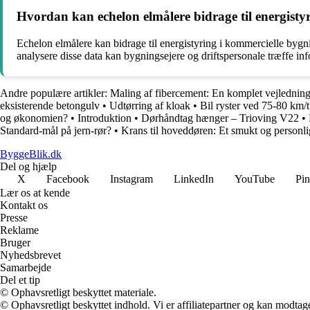
Hvordan kan echelon elmålere bidrage til energisty
Echelon elmålere kan bidrage til energistyring i kommercielle bygnin
analysere disse data kan bygningsejere og driftspersonale træffe i
Andre populære artikler:
Maling af fibercement: En komplet vejlednin
eksisterende betongulv
•
Udtørring af kloak
•
Bil ryster ved 75-80 km/t
og økonomien?
•
Introduktion
•
Dørhåndtag hænger – Trioving V22
•
Standard-mål på jern-rør?
•
Krans til hoveddøren: Et smukt og personl
ByggeBlik.dk
Del og hjælp
X
Facebook
Instagram
LinkedIn
YouTube
Pin
Lær os at kende
Kontakt os
Presse
Reklame
Bruger
Nyhedsbrevet
Samarbejde
Del et tip
© Ophavsretligt beskyttet materiale.
© Ophavsretligt beskyttet indhold. Vi er affiliatepartner og kan modtag