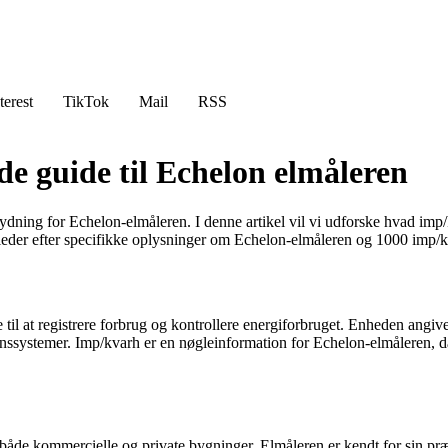
terest
TikTok
Mail
RSS
e guide til Echelon elmåleren
dning for Echelon-elmåleren. I denne artikel vil vi udforske hvad imp
eder efter specifikke oplysninger om Echelon-elmåleren og 1000 imp/kva
l at registrere forbrug og kontrollere energiforbruget. Enheden angiver a
onssystemer. Imp/kvarh er en nøgleinformation for Echelon-elmåleren, da
 både kommercielle og private bygninger. Elmåleren er kendt for sin pr