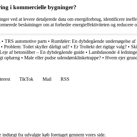
ring i kommercielle bygninger?
ger ved at levere detaljerede data om energiforbrug, identificere ineffe
nformerede beslutninger om at forbedre energieffektiviteten og reducere
g
•
TRS automotive parts
•
Rumføler: En dybdegående undersøgelse af r
•
Problem: Toilet skyller dårligt ud?
•
Er Troltekt det rigtige valg?
•
Ski
Leje af betonsliber – En dybdegående guide
•
Lambdasonde 4 ledninge
igt ophæng
•
Male eller pudse udendørsklinketrappe?
•
Hvem ejer grund
terest
TikTok
Mail
RSS
e indtægt fra udvalgte køb foretaget gennem vores side.