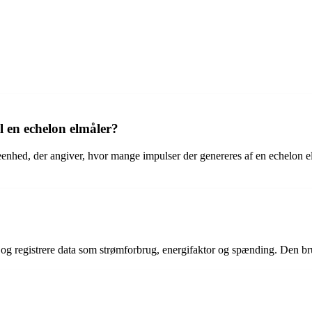
l en echelon elmåler?
enhed, der angiver, hvor mange impulser der genereres af en echelon elmå
g og registrere data som strømforbrug, energifaktor og spænding. Den b