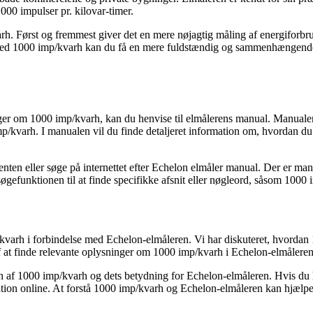
000 impulser pr. kilovar-timer.
. Først og fremmest giver det en mere nøjagtig måling af energiforbrug, 
. Med 1000 imp/kvarh kan du få en mere fuldstændig og sammenhængende f
ger om 1000 imp/kvarh, kan du henvise til elmålerens manual. Manualen
p/kvarh. I manualen vil du finde detaljeret information om, hvordan du 
nten eller søge på internettet efter Echelon elmåler manual. Der er ma
øgefunktionen til at finde specifikke afsnit eller nøgleord, såsom 1000
kvarh i forbindelse med Echelon-elmåleren. Vi har diskuteret, hvordan
f at finde relevante oplysninger om 1000 imp/kvarh i Echelon-elmålere
en af 1000 imp/kvarh og dets betydning for Echelon-elmåleren. Hvis du ha
tation online. At forstå 1000 imp/kvarh og Echelon-elmåleren kan hjælp