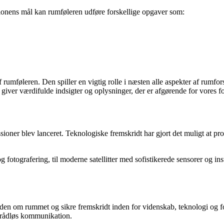
ionens mål kan rumføleren udføre forskellige opgaver som:
 rumføleren. Den spiller en vigtig rolle i næsten alle aspekter af rumfo
giver værdifulde indsigter og oplysninger, der er afgørende for vores for
ssioner blev lanceret. Teknologiske fremskridt har gjort det muligt at 
g fotografering, til moderne satellitter med sofistikerede sensorer og ins
viden om rummet og sikre fremskridt inden for videnskab, teknologi og f
 trådløs kommunikation.