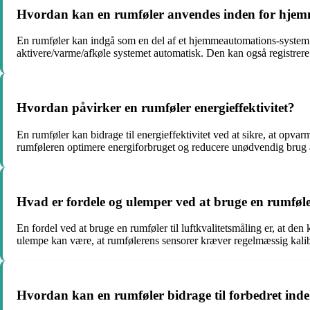
Hvordan kan en rumføler anvendes inden for hje
En rumføler kan indgå som en del af et hjemmeautomations-system t
aktivere/varme/afkøle systemet automatisk. Den kan også registrere
Hvordan påvirker en rumføler energieffektivitet?
En rumføler kan bidrage til energieffektivitet ved at sikre, at opva
rumføleren optimere energiforbruget og reducere unødvendig brug af
Hvad er fordele og ulemper ved at bruge en rumføler
En fordel ved at bruge en rumføler til luftkvalitetsmåling er, at den
ulempe kan være, at rumfølerens sensorer kræver regelmæssig kalibr
Hvordan kan en rumføler bidrage til forbedret ind