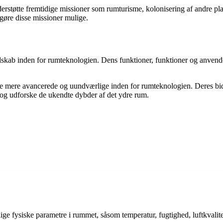
 understøtte fremtidige missioner som rumturisme, kolonisering af andre
 gøre disse missioner mulige.
kab inden for rumteknologien. Dens funktioner, funktioner og anvendelse
ve mere avancerede og uundværlige inden for rumteknologien. Deres bid
tå og udforske de ukendte dybder af det ydre rum.
llige fysiske parametre i rummet, såsom temperatur, fugtighed, luftkvali