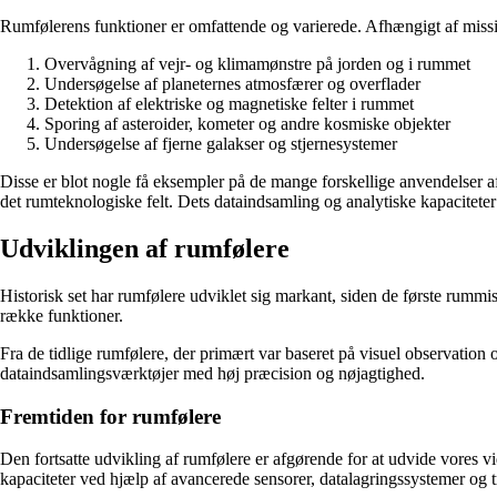
Rumfølerens funktioner er omfattende og varierede. Afhængigt af miss
Overvågning af vejr- og klimamønstre på jorden og i rummet
Undersøgelse af planeternes atmosfærer og overflader
Detektion af elektriske og magnetiske felter i rummet
Sporing af asteroider, kometer og andre kosmiske objekter
Undersøgelse af fjerne galakser og stjernesystemer
Disse er blot nogle få eksempler på de mange forskellige anvendelser af
det rumteknologiske felt. Dets dataindsamling og analytiske kapaciteter 
Udviklingen af rumfølere
Historisk set har rumfølere udviklet sig markant, siden de første rummi
række funktioner.
Fra de tidlige rumfølere, der primært var baseret på visuel observation o
dataindsamlingsværktøjer med høj præcision og nøjagtighed.
Fremtiden for rumfølere
Den fortsatte udvikling af rumfølere er afgørende for at udvide vores 
kapaciteter ved hjælp af avancerede sensorer, datalagringssystemer og