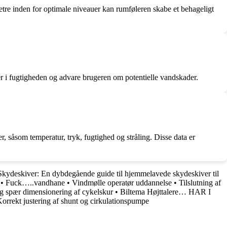
metre inden for optimale niveauer kan rumføleren skabe et behageligt
er i fugtigheden og advare brugeren om potentielle vandskader.
, såsom temperatur, tryk, fugtighed og stråling. Disse data er
Skydeskiver: En dybdegående guide til hjemmelavede skydeskiver til
•
Fuck…..vandhane
•
Vindmølle operatør uddannelse
•
Tilslutning af
 spær dimensionering af cykelskur
•
Biltema Højttalere… HAR I
orrekt justering af shunt og cirkulationspumpe