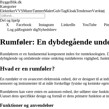
ByggeBlik.dk
Kategorier
Elektriker
VVS
Murer
Tømrer
Maler
Gulv
Tag
Kloak
Tendenser
Værktøj
Del og hjælp
X
Facebook
Instagram
LinkedIn
YouTube
Pin
Log på
Registrér dig
Nyhedsbrev
Rumføler: En dybdegående unders
Rumføleren er en fundamental komponent inden for rumteknologien. Den s
dybtgående og omfattende emne omkring rumfølerens vigtighed, funkti
Hvad er en rumføler?
En rumføler er en avanceret elektronisk enhed, der er designet til at 
sensorer og instrumenter til at måle forskellige fysiske og kemiske egen
Rumføleren kan være enten en autonom enhed, der udfører sine funktione
Uanset dens specifikke design og formål er dens primære funktion at i
Funktioner og anvendelser