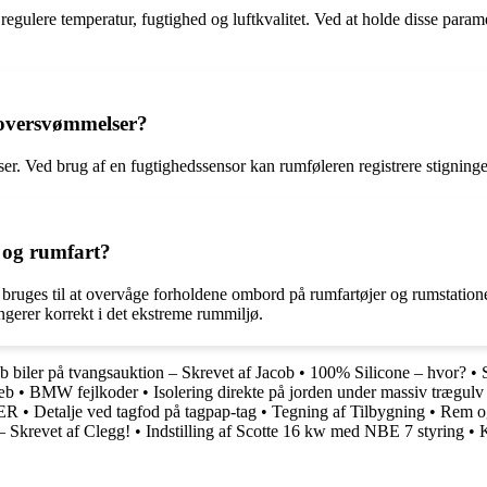
regulere temperatur, fugtighed og luftkvalitet. Ved at holde disse para
r oversvømmelser?
ser. Ved brug af en fugtighedssensor kan rumføleren registrere stigning
 og rumfart?
 bruges til at overvåge forholdene ombord på rumfartøjer og rumstationer
ungerer korrekt i det ekstreme rummiljø.
 biler på tvangsauktion – Skrevet af Jacob
•
100% Silicone – hvor?
•
æb
•
BMW fejlkoder
•
Isolering direkte på jorden under massiv trægulv
ER
•
Detalje ved tagfod på tagpap-tag
•
Tegning af Tilbygning
•
Rem og
– Skrevet af Clegg!
•
Indstilling af Scotte 16 kw med NBE 7 styring
•
K