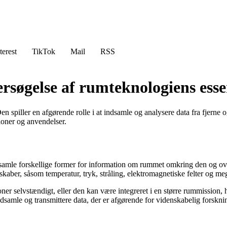
terest
TikTok
Mail
RSS
øgelse af rumteknologiens essen
piller en afgørende rolle i at indsamle og analysere data fra fjerne og
oner og anvendelser.
indsamle forskellige former for information om rummet omkring den og ov
skaber, såsom temperatur, tryk, stråling, elektromagnetiske felter og me
r selvstændigt, eller den kan være integreret i en større rummission, 
ndsamle og transmittere data, der er afgørende for videnskabelig forsk