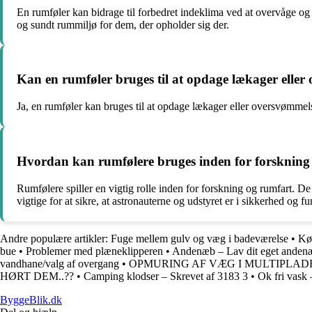
En rumføler kan bidrage til forbedret indeklima ved at overvåge og 
og sundt rummiljø for dem, der opholder sig der.
Kan en rumføler bruges til at opdage lækager elle
Ja, en rumføler kan bruges til at opdage lækager eller oversvømmel
Hvordan kan rumfølere bruges inden for forskning
Rumfølere spiller en vigtig rolle inden for forskning og rumfart. De
vigtige for at sikre, at astronauterne og udstyret er i sikkerhed og f
Andre populære artikler:
Fuge mellem gulv og væg i badeværelse
•
Køb
bue
•
Problemer med plæneklipperen
•
Andenæb – Lav dit eget anden
vandhane/valg af overgang
•
OPMURING AF VÆG I MULTIPLAD
HØRT DEM..??
•
Camping klodser – Skrevet af 3183 3
•
Ok fri vask 
ByggeBlik.dk