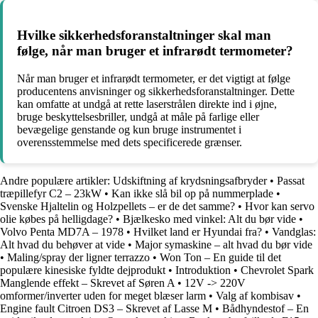
Hvilke sikkerhedsforanstaltninger skal man
følge, når man bruger et infrarødt termometer?
Når man bruger et infrarødt termometer, er det vigtigt at følge
producentens anvisninger og sikkerhedsforanstaltninger. Dette
kan omfatte at undgå at rette laserstrålen direkte ind i øjne,
bruge beskyttelsesbriller, undgå at måle på farlige eller
bevægelige genstande og kun bruge instrumentet i
overensstemmelse med dets specificerede grænser.
Andre populære artikler:
Udskiftning af krydsningsafbryder
•
Passat
træpillefyr C2 – 23kW
•
Kan ikke slå bil op på nummerplade
•
Svenske Hjaltelin og Holzpellets – er de det samme?
•
Hvor kan servo
olie købes på helligdage?
•
Bjælkesko med vinkel: Alt du bør vide
•
Volvo Penta MD7A – 1978
•
Hvilket land er Hyundai fra?
•
Vandglas:
Alt hvad du behøver at vide
•
Major symaskine – alt hvad du bør vide
•
Maling/spray der ligner terrazzo
•
Won Ton – En guide til det
populære kinesiske fyldte dejprodukt
•
Introduktion
•
Chevrolet Spark
Manglende effekt – Skrevet af Søren A
•
12V -> 220V
omformer/inverter uden for meget blæser larm
•
Valg af kombisav
•
Engine fault Citroen DS3 – Skrevet af Lasse M
•
Bådhyndestof – En