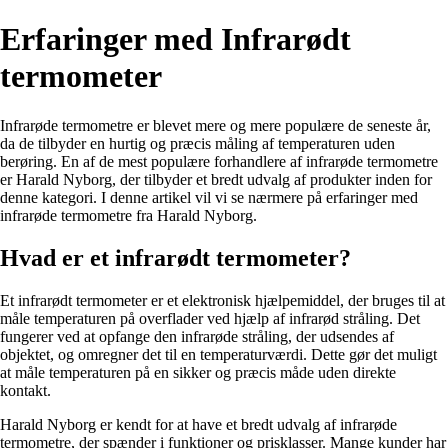
Erfaringer med Infrarødt
termometer
Infrarøde termometre er blevet mere og mere populære de seneste år,
da de tilbyder en hurtig og præcis måling af temperaturen uden
berøring. En af de mest populære forhandlere af infrarøde termometre
er Harald Nyborg, der tilbyder et bredt udvalg af produkter inden for
denne kategori. I denne artikel vil vi se nærmere på erfaringer med
infrarøde termometre fra Harald Nyborg.
Hvad er et infrarødt termometer?
Et infrarødt termometer er et elektronisk hjælpemiddel, der bruges til at
måle temperaturen på overflader ved hjælp af infrarød stråling. Det
fungerer ved at opfange den infrarøde stråling, der udsendes af
objektet, og omregner det til en temperaturværdi. Dette gør det muligt
at måle temperaturen på en sikker og præcis måde uden direkte
kontakt.
Harald Nyborg er kendt for at have et bredt udvalg af infrarøde
termometre, der spænder i funktioner og prisklasser. Mange kunder har