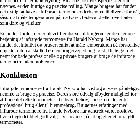
termometre fra Harald Nyborg. En af de positive aspekter, der ofte
nævnes, er den hurtige og præcise måling. Mange brugere har fundet
det nyttigt at have et infrarødt termometer derhjemme til diverse formål,
såsom at måle temperaturen på madvarer, badevand eller overflader
som døre og vinduer.
En anden fordel, der er blevet fremhævet af brugerne, er den nemme
betjening af infrarøde termometre fra Harald Nyborg. Mange har
fundet det intuitivt og brugervenligt at måle temperaturen på forskellige
objekter uden at skulle læse en brugervejledning først. Dette gør det
nemt for både professionelle og private brugere at bruge de infrarøde
termometre uden problemer.
Konklusion
Infrarøde termometre fra Harald Nyborg har vist sig at være pålidelige,
nemme at bruge og præcise. Deres store udvalg tilbyder mulighed for
at finde det rette termometer til ethvert behov, uanset om det er til
professionel brug eller til hjemmebrug. Brugernes erfaringer med
infrarøde termometre fra Harald Nyborg har generelt været positive,
hvilket gør det til et godt valg, hvis man er på udkig efter et infrarødt
termometer.