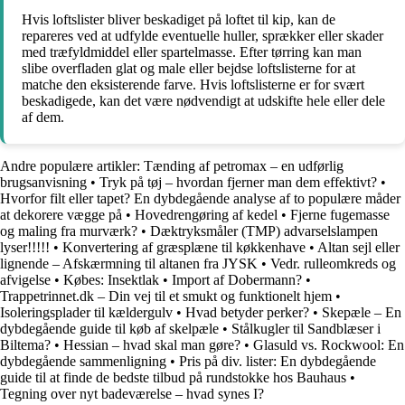
Hvis loftslister bliver beskadiget på loftet til kip, kan de
repareres ved at udfylde eventuelle huller, sprækker eller skader
med træfyldmiddel eller spartelmasse. Efter tørring kan man
slibe overfladen glat og male eller bejdse loftslisterne for at
matche den eksisterende farve. Hvis loftslisterne er for svært
beskadigede, kan det være nødvendigt at udskifte hele eller dele
af dem.
Andre populære artikler:
Tænding af petromax – en udførlig
brugsanvisning
•
Tryk på tøj – hvordan fjerner man dem effektivt?
•
Hvorfor filt eller tapet? En dybdegående analyse af to populære måder
at dekorere vægge på
•
Hovedrengøring af kedel
•
Fjerne fugemasse
og maling fra murværk?
•
Dæktryksmåler (TMP) advarselslampen
lyser!!!!!
•
Konvertering af græsplæne til køkkenhave
•
Altan sejl eller
lignende – Afskærmning til altanen fra JYSK
•
Vedr. rulleomkreds og
afvigelse
•
Købes: Insektlak
•
Import af Dobermann?
•
Trappetrinnet.dk – Din vej til et smukt og funktionelt hjem
•
Isoleringsplader til kældergulv
•
Hvad betyder perker?
•
Skepæle – En
dybdegående guide til køb af skelpæle
•
Stålkugler til Sandblæser i
Biltema?
•
Hessian – hvad skal man gøre?
•
Glasuld vs. Rockwool: En
dybdegående sammenligning
•
Pris på div. lister: En dybdegående
guide til at finde de bedste tilbud på rundstokke hos Bauhaus
•
Tegning over nyt badeværelse – hvad synes I?