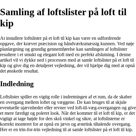
Samling af loftslister på loft til
kip
At installere loftslister på et loft til kip kan være en udfordrende
opgave, der kræver præcision og håndværksmæssig kunnen. Ved nøje
planlægning og grundig gennemførelse kan samlingen af loftslister
resultere i et smukt og elegant loft med en perfekt afslutning. I denne
artikel vil vi dykke ned i processen med at samle loftslister på et loft til
kip og give dig en detaljeret vejledning, der vil hjælpe dig med at opnå
det ønskede resultat.
Indledning
Loftslister spiller en vigtig rolle i indretningen af et rum, da de skaber
en overgang mellem loftet og væggene. De kan bruges til at skjule
eventuelle ujævnheder eller revner ved loft-til-væg-overgangen og give
et mere færdigt og poleret look. Når det kommer til et loft til kip, er det
vigtigt at tage højde for den skrå vinkel og sikre, at loftslisterne er
korrekt monteret for at opnå en jævn og æstetisk tiltalende overgang.
Her er en trin-for-trin vejledning til at samle loftslister på et loft til kip.