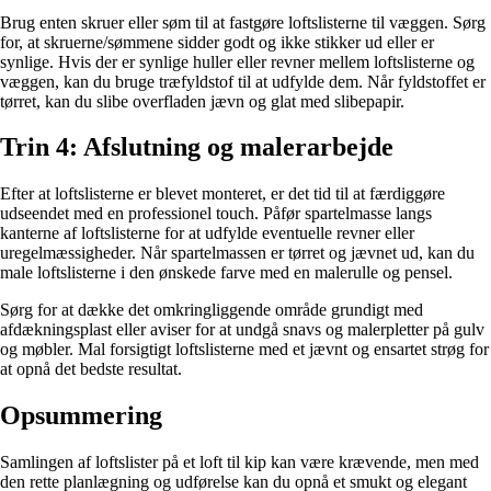
Brug enten skruer eller søm til at fastgøre loftslisterne til væggen. Sørg
for, at skruerne/sømmene sidder godt og ikke stikker ud eller er
synlige. Hvis der er synlige huller eller revner mellem loftslisterne og
væggen, kan du bruge træfyldstof til at udfylde dem. Når fyldstoffet er
tørret, kan du slibe overfladen jævn og glat med slibepapir.
Trin 4: Afslutning og malerarbejde
Efter at loftslisterne er blevet monteret, er det tid til at færdiggøre
udseendet med en professionel touch. Påfør spartelmasse langs
kanterne af loftslisterne for at udfylde eventuelle revner eller
uregelmæssigheder. Når spartelmassen er tørret og jævnet ud, kan du
male loftslisterne i den ønskede farve med en malerulle og pensel.
Sørg for at dække det omkringliggende område grundigt med
afdækningsplast eller aviser for at undgå snavs og malerpletter på gulv
og møbler. Mal forsigtigt loftslisterne med et jævnt og ensartet strøg for
at opnå det bedste resultat.
Opsummering
Samlingen af loftslister på et loft til kip kan være krævende, men med
den rette planlægning og udførelse kan du opnå et smukt og elegant