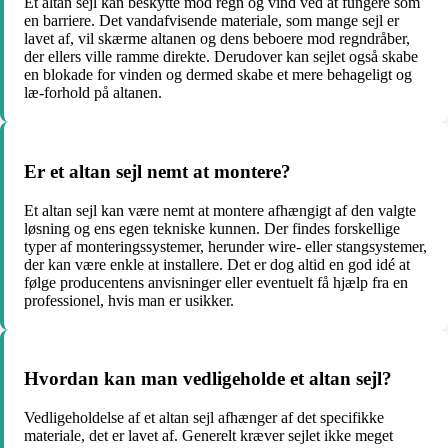
Et altan sejl kan beskytte mod regn og vind ved at fungere som
en barriere. Det vandafvisende materiale, som mange sejl er
lavet af, vil skærme altanen og dens beboere mod regndråber,
der ellers ville ramme direkte. Derudover kan sejlet også skabe
en blokade for vinden og dermed skabe et mere behageligt og
læ-forhold på altanen.
Er et altan sejl nemt at montere?
Et altan sejl kan være nemt at montere afhængigt af den valgte
løsning og ens egen tekniske kunnen. Der findes forskellige
typer af monteringssystemer, herunder wire- eller stangsystemer,
der kan være enkle at installere. Det er dog altid en god idé at
følge producentens anvisninger eller eventuelt få hjælp fra en
professionel, hvis man er usikker.
Hvordan kan man vedligeholde et altan sejl?
Vedligeholdelse af et altan sejl afhænger af det specifikke
materiale, det er lavet af. Generelt kræver sejlet ikke meget