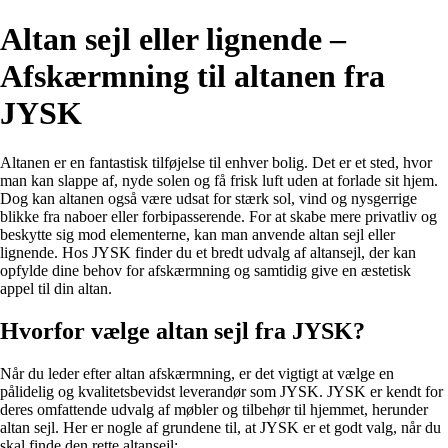
Altan sejl eller lignende –
Afskærmning til altanen fra
JYSK
Altanen er en fantastisk tilføjelse til enhver bolig. Det er et sted, hvor
man kan slappe af, nyde solen og få frisk luft uden at forlade sit hjem.
Dog kan altanen også være udsat for stærk sol, vind og nysgerrige
blikke fra naboer eller forbipasserende. For at skabe mere privatliv og
beskytte sig mod elementerne, kan man anvende altan sejl eller
lignende. Hos JYSK finder du et bredt udvalg af altansejl, der kan
opfylde dine behov for afskærmning og samtidig give en æstetisk
appel til din altan.
Hvorfor vælge altan sejl fra JYSK?
Når du leder efter altan afskærmning, er det vigtigt at vælge en
pålidelig og kvalitetsbevidst leverandør som JYSK. JYSK er kendt for
deres omfattende udvalg af møbler og tilbehør til hjemmet, herunder
altan sejl. Her er nogle af grundene til, at JYSK er et godt valg, når du
skal finde den rette altansejl: