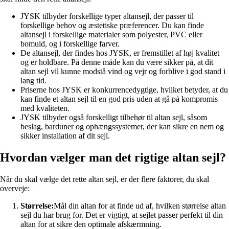
JYSK tilbyder forskellige typer altansejl, der passer til
forskellige behov og æstetiske præferencer. Du kan finde
altansejl i forskellige materialer som polyester, PVC eller
bomuld, og i forskellige farver.
De altansejl, der findes hos JYSK, er fremstillet af høj kvalitet
og er holdbare. På denne måde kan du være sikker på, at dit
altan sejl vil kunne modstå vind og vejr og forblive i god stand i
lang tid.
Priserne hos JYSK er konkurrencedygtige, hvilket betyder, at du
kan finde et altan sejl til en god pris uden at gå på kompromis
med kvaliteten.
JYSK tilbyder også forskelligt tilbehør til altan sejl, såsom
beslag, barduner og ophængssystemer, der kan sikre en nem og
sikker installation af dit sejl.
Hvordan vælger man det rigtige altan sejl?
Når du skal vælge det rette altan sejl, er der flere faktorer, du skal
overveje:
Størrelse:
Mål din altan for at finde ud af, hvilken størrelse altan
sejl du har brug for. Det er vigtigt, at sejlet passer perfekt til din
altan for at sikre den optimale afskærmning.