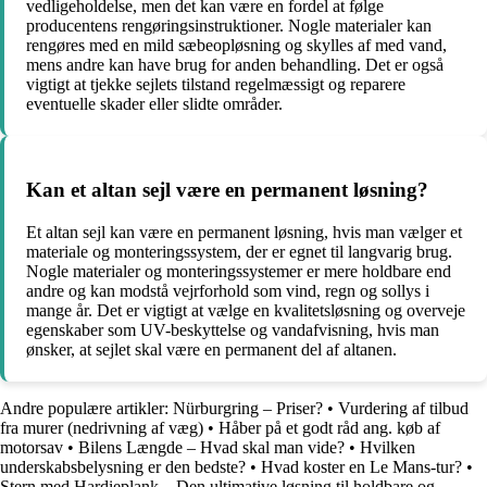
vedligeholdelse, men det kan være en fordel at følge
producentens rengøringsinstruktioner. Nogle materialer kan
rengøres med en mild sæbeopløsning og skylles af med vand,
mens andre kan have brug for anden behandling. Det er også
vigtigt at tjekke sejlets tilstand regelmæssigt og reparere
eventuelle skader eller slidte områder.
Kan et altan sejl være en permanent løsning?
Et altan sejl kan være en permanent løsning, hvis man vælger et
materiale og monteringssystem, der er egnet til langvarig brug.
Nogle materialer og monteringssystemer er mere holdbare end
andre og kan modstå vejrforhold som vind, regn og sollys i
mange år. Det er vigtigt at vælge en kvalitetsløsning og overveje
egenskaber som UV-beskyttelse og vandafvisning, hvis man
ønsker, at sejlet skal være en permanent del af altanen.
Andre populære artikler:
Nürburgring – Priser?
•
Vurdering af tilbud
fra murer (nedrivning af væg)
•
Håber på et godt råd ang. køb af
motorsav
•
Bilens Længde – Hvad skal man vide?
•
Hvilken
underskabsbelysning er den bedste?
•
Hvad koster en Le Mans-tur?
•
Stern med Hardieplank – Den ultimative løsning til holdbare og