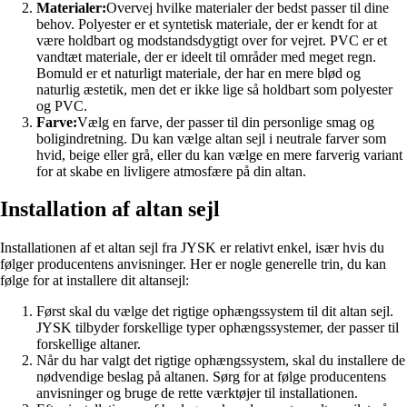
Materialer:
Overvej hvilke materialer der bedst passer til dine
behov. Polyester er et syntetisk materiale, der er kendt for at
være holdbart og modstandsdygtigt over for vejret. PVC er et
vandtæt materiale, der er ideelt til områder med meget regn.
Bomuld er et naturligt materiale, der har en mere blød og
naturlig æstetik, men det er ikke lige så holdbart som polyester
og PVC.
Farve:
Vælg en farve, der passer til din personlige smag og
boligindretning. Du kan vælge altan sejl i neutrale farver som
hvid, beige eller grå, eller du kan vælge en mere farverig variant
for at skabe en livligere atmosfære på din altan.
Installation af altan sejl
Installationen af et altan sejl fra JYSK er relativt enkel, især hvis du
følger producentens anvisninger. Her er nogle generelle trin, du kan
følge for at installere dit altansejl:
Først skal du vælge det rigtige ophængssystem til dit altan sejl.
JYSK tilbyder forskellige typer ophængssystemer, der passer til
forskellige altaner.
Når du har valgt det rigtige ophængssystem, skal du installere de
nødvendige beslag på altanen. Sørg for at følge producentens
anvisninger og bruge de rette værktøjer til installationen.