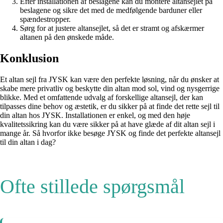
Efter installationen af beslagene kan du montere altansejlet på
beslagene og sikre det med de medfølgende barduner eller
spændestropper.
Sørg for at justere altansejlet, så det er stramt og afskærmer
altanen på den ønskede måde.
Konklusion
Et altan sejl fra JYSK kan være den perfekte løsning, når du ønsker at
skabe mere privatliv og beskytte din altan mod sol, vind og nysgerrige
blikke. Med et omfattende udvalg af forskellige altansejl, der kan
tilpasses dine behov og æstetik, er du sikker på at finde det rette sejl til
din altan hos JYSK. Installationen er enkel, og med den høje
kvalitetssikring kan du være sikker på at have glæde af dit altan sejl i
mange år. Så hvorfor ikke besøge JYSK og finde det perfekte altansejl
til din altan i dag?
Ofte stillede spørgsmål