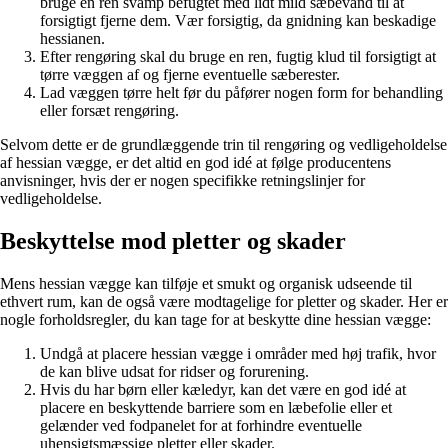
bruge en ren svamp befugtet med lidt mild sæbevand til at
forsigtigt fjerne dem. Vær forsigtig, da gnidning kan beskadige
hessianen.
Efter rengøring skal du bruge en ren, fugtig klud til forsigtigt at
tørre væggen af og fjerne eventuelle sæberester.
Lad væggen tørre helt før du påfører nogen form for behandling
eller forsæt rengøring.
Selvom dette er de grundlæggende trin til rengøring og vedligeholdelse
af hessian vægge, er det altid en god idé at følge producentens
anvisninger, hvis der er nogen specifikke retningslinjer for
vedligeholdelse.
Beskyttelse mod pletter og skader
Mens hessian vægge kan tilføje et smukt og organisk udseende til
ethvert rum, kan de også være modtagelige for pletter og skader. Her er
nogle forholdsregler, du kan tage for at beskytte dine hessian vægge:
Undgå at placere hessian vægge i områder med høj trafik, hvor
de kan blive udsat for ridser og forurening.
Hvis du har børn eller kæledyr, kan det være en god idé at
placere en beskyttende barriere som en læbefolie eller et
gelænder ved fodpanelet for at forhindre eventuelle
uhensigtsmæssige pletter eller skader.