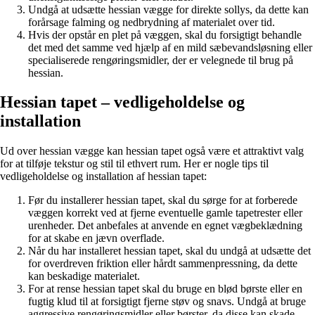
Undgå at udsætte hessian vægge for direkte sollys, da dette kan
forårsage falming og nedbrydning af materialet over tid.
Hvis der opstår en plet på væggen, skal du forsigtigt behandle
det med det samme ved hjælp af en mild sæbevandsløsning eller
specialiserede rengøringsmidler, der er velegnede til brug på
hessian.
Hessian tapet – vedligeholdelse og
installation
Ud over hessian vægge kan hessian tapet også være et attraktivt valg
for at tilføje tekstur og stil til ethvert rum. Her er nogle tips til
vedligeholdelse og installation af hessian tapet:
Før du installerer hessian tapet, skal du sørge for at forberede
væggen korrekt ved at fjerne eventuelle gamle tapetrester eller
urenheder. Det anbefales at anvende en egnet vægbeklædning
for at skabe en jævn overflade.
Når du har installeret hessian tapet, skal du undgå at udsætte det
for overdreven friktion eller hårdt sammenpressning, da dette
kan beskadige materialet.
For at rense hessian tapet skal du bruge en blød børste eller en
fugtig klud til at forsigtigt fjerne støv og snavs. Undgå at bruge
aggressive rengøringsmidler eller børster, da disse kan skade