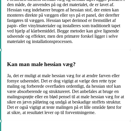
den måde, de anvendes på og det materialet, de er lavet af.
Hessian væg indebærer brugen af hessian stof, der enten kan
monteres direkte på væggen eller sys på et panel, der derefter
fastgøres til væggen. Hessian tapet derimod er fremstillet af
papir- eller vinylmaterialer og installeres som traditionelt tapet
ved hjælp af klæbemiddel. Begge metoder kan give lignende
udseende og effekter, men den primære forskel ligger i selve
materialet og installationsprocessen.
Kan man male hessian væg?
Ja, det er muligt at male hessian væg for at ændre farven eller
fornye udseendet. Det er dog vigtigt at vælge den rette type
maling og forberede overfladen ordentligt, da hessian stof kan
være absorberende og struktureret. Det anbefales at bruge en
malingssprøjte eller en blød pensel til at male hessian væg for at
sikre en jævn påføring og undgå at beskadige stoffets struktur.
Det er også vigtigt at teste malingen på et lille område først for
at sikre, at resultatet lever op til forventningerne.