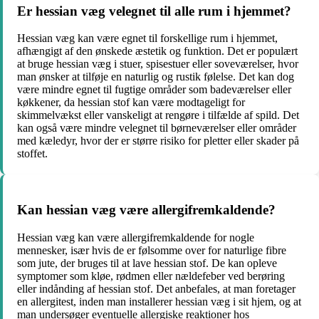
Er hessian væg velegnet til alle rum i hjemmet?
Hessian væg kan være egnet til forskellige rum i hjemmet,
afhængigt af den ønskede æstetik og funktion. Det er populært
at bruge hessian væg i stuer, spisestuer eller soveværelser, hvor
man ønsker at tilføje en naturlig og rustik følelse. Det kan dog
være mindre egnet til fugtige områder som badeværelser eller
køkkener, da hessian stof kan være modtageligt for
skimmelvækst eller vanskeligt at rengøre i tilfælde af spild. Det
kan også være mindre velegnet til børneværelser eller områder
med kæledyr, hvor der er større risiko for pletter eller skader på
stoffet.
Kan hessian væg være allergifremkaldende?
Hessian væg kan være allergifremkaldende for nogle
mennesker, især hvis de er følsomme over for naturlige fibre
som jute, der bruges til at lave hessian stof. De kan opleve
symptomer som kløe, rødmen eller nældefeber ved berøring
eller indånding af hessian stof. Det anbefales, at man foretager
en allergitest, inden man installerer hessian væg i sit hjem, og at
man undersøger eventuelle allergiske reaktioner hos