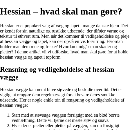
Hessian – hvad skal man gøre?
Hessian er et populært valg af væg og tapet i mange danske hjem. Det
er kendt for sin naturlige og rustikke udseende, der tilføjer varme og
tekstur til ethvert rum. Men når det kommer til vedligeholdelse og pleje
af hessian vægge og tapet, kan der opstå en vis forvirring. Hvordan
holder man dem rene og friske? Hvordan undgår man skader og
pletter? I denne artikel vil vi udforske, hvad man skal gøre for at holde
hessian vægge og tapet i topform.
Rensning og vedligeholdelse af hessian
vægge
Hessian vægge kan nemt blive støvede og beskidte over tid. Det er
vigtigt at rengøre dem regelmæssigt for at bevare deres smukke
udseende. Her er nogle enkle trin til rengøring og vedligeholdelse af
hessian vægge:
Start med at støvsuge væggen forsigtigt med en blød børste
vedhæftning. Dette vil fjerne det meste støv og snavs.
Hvis der er pletter eller pletter på væggen, kan du forsigtigt