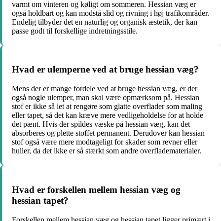
varmt om vinteren og køligt om sommeren. Hessian væg er
også holdbart og kan modstå slid og rivning i høj trafikområder.
Endelig tilbyder det en naturlig og organisk æstetik, der kan
passe godt til forskellige indretningsstile.
Hvad er ulemperne ved at bruge hessian væg?
Mens der er mange fordele ved at bruge hessian væg, er der
også nogle ulemper, man skal være opmærksom på. Hessian
stof er ikke så let at rengøre som glatte overflader som maling
eller tapet, så det kan kræve mere vedligeholdelse for at holde
det pænt. Hvis der spildes væske på hessian væg, kan det
absorberes og plette stoffet permanent. Derudover kan hessian
stof også være mere modtageligt for skader som revner eller
huller, da det ikke er så stærkt som andre overfladematerialer.
Hvad er forskellen mellem hessian væg og
hessian tapet?
Forskellen mellem hessian væg og hessian tapet ligger primært i