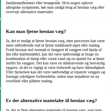
familiemedlemmer eller besøgende. Hvis nogen oplever
allergiske symptomer, bør man undgå brug af hessian væg eller
overveje alternative materialer.
Kan man fjerne hessian væg?
Ja, det er muligt at fjerne hessian væg, men processen kan være
mere udfordrende end at fjerne traditionelt tapet eller maling.
Fordi hessian stof normalt er fastgjort til væggen ved hjælp af
lim eller klæbemiddel, kan det være nødvendigt at bruge en
kombination af damp eller varmt vand og en spartel for at løsne
stoffet fra væggen. Det kan være en tidskrævende og besværlig
opgave, så det er vigtigt at være forberedt og have tålmodighed.
Efter fjernelsen kan det være nødvendigt at reparere væggen og
foretage yderligere forberedelse, inden man installerer en ny
overflade eller påfører maling.
Er der alternative materialer til hessian væg?
Ja, der er flere alternative materialer til hessian væg, som man