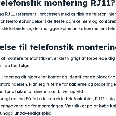
telefonstik montering RJ11?
g RJ11 refererer til processen med at tilslutte telefonlinjer
for telefonforbindelser i de fleste danske hjem og kontorer
r stikforbindelse, der muliggør kommunikation mellem tel
lse til telefonstik monteri
t montere telefonstikket, er det vigtigt at forberede dig 
n, du bør følge:
 Undersøg dit hjem eller kontor og identificer de placering
nforbindelsen. Planlæg ruterne for kablerne og placeringe
r for at sikre, at dine ønsker bliver opfyldt.
igt udstyr: Få fat i de korrekte telefonkabler, RJ11-stik 
 er nødvendige for monteringen. Vær sikker på at købe kab
 undgå unødvendigt spild.