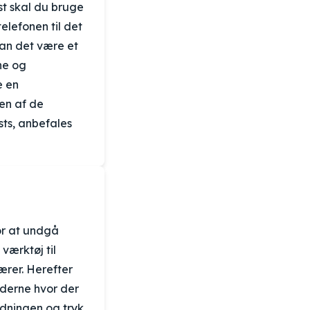
rst skal du bruge
telefonen til det
kan det være et
rne og
e en
ten af de
sts, anbefales
for at undgå
værktøj til
ærer. Herefter
enderne hvor der
ledningen og tryk