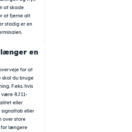
n at skade
 at fjerne alt
er stadig er en
terminalen.
orlænger en
overveje for at
te skal du bruge
ng. F.eks. hvis
t være RJ11-
litet eller
 signaltab eller
n over store
 for længere