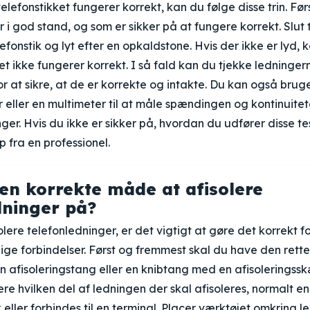
telefonstikket fungerer korrekt, kan du følge disse trin. Fø
r i god stand, og som er sikker på at fungere korrekt. Slut 
onstik og lyt efter en opkaldstone. Hvis der ikke er lyd, 
ket ikke fungerer korrekt. I så fald kan du tjekke ledninge
or at sikre, at de er korrekte og intakte. Du kan også brug
er eller en multimeter til at måle spændingen og kontinuite
nger. Hvis du ikke er sikker på, hvordan du udfører disse te
p fra en professionel.
en korrekte måde at afisolere
dninger på?
olere telefonledninger, er det vigtigt at gøre det korrekt 
lige forbindelser. Først og fremmest skal du have den rette 
 en afisoleringstang eller en knibtang med en afisoleringssk
cere hvilken del af ledningen der skal afisoleres, normalt 
tik eller forbindes til en terminal. Placer værktøjet omkring 