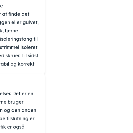
le
r at finde det
gen eller gulvet,
k, fjerne
soleringstang til
 strimmel isoleret
 skruer. Til sidst
tabil og korrekt.
lser. Det er en
erne bruger
nen og den anden
 tilslutning er
tik er også