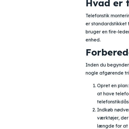
Hvad er 
Telefonstik monterin
er standardstikket 
bruger en fire-lede
enhed.
Forberede
Inden du begynder a
nogle afgørende tri
Opret en plan:
at have telefo
telefonstikdåse
Indkøb nødvend
værktøjer, der
længde for at