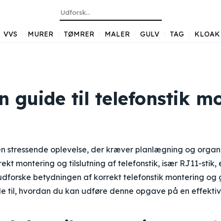
VVS
MURER
TØMRER
MALER
GULV
TAG
KLOAK
En guide til telefonstik m
en stressende oplevelse, der kræver planlægning og organis
ekt montering og tilslutning af telefonstik, især RJ11-stik, e
i udforske betydningen af korrekt telefonstik montering og 
til, hvordan du kan udføre denne opgave på en effektiv