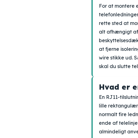
For at montere e
telefonledningen
rette sted at mo
alt afhængigt af 
beskyttelsesdæks
at fjerne isoleri
wire stikke ud. S
skal du slutte te
Hvad er e
En RJ11-tilslutni
lille rektangulæ
normalt fire led
ende af telelinj
almindeligt anv