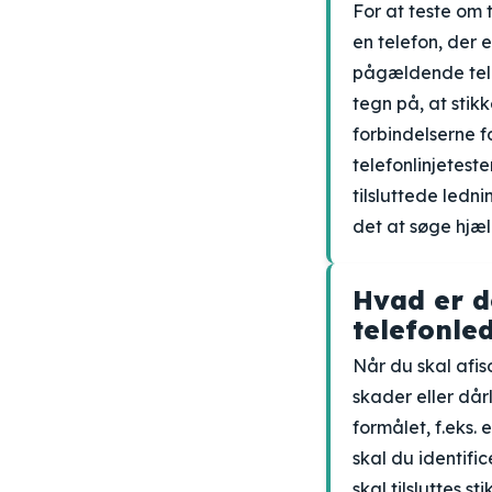
For at teste om 
en telefon, der e
pågældende telef
tegn på, at stik
forbindelserne f
telefonlinjetest
tilsluttede ledni
det at søge hjæl
Hvad er d
telefonle
Når du skal afis
skader eller dår
formålet, f.eks.
skal du identifi
skal tilsluttes s