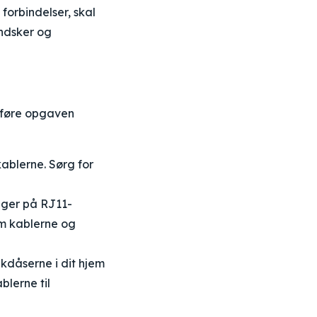
forbindelser, skal
andsker og
udføre opgaven
kablerne. Sørg for
nger på RJ11-
em kablerne og
ikdåserne i dit hjem
blerne til