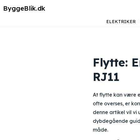
ByggeBlik.dk
ELEKTRIKER
Flytte: 
RJ11
At flytte kan være 
ofte overses, er korr
denne artikel vil v
dybdegående guide 
måde.