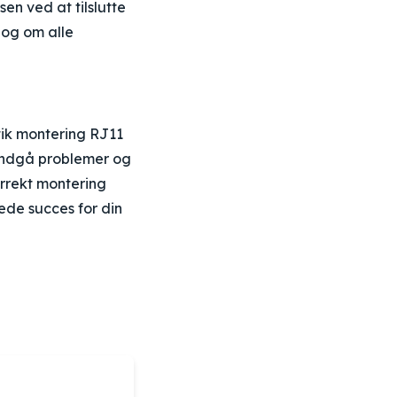
sen ved at tilslutte
e og om alle
stik montering RJ11
 undgå problemer og
korrekt montering
lede succes for din