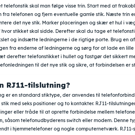
t telefonstik skal man følge visse trin. Start med at frakob
 fra telefonen og fjern eventuelle gamle stik. Næste trin e
ntere det nye stik. Marker placeringen og skær et hul i væg
hvor stikket skal sidde. Derefter skal du tage et telefonsti
let og indsætte ledningerne i de rigtige porte. Brug en afi
ngen fra enderne af ledningerne og sørg for at lade en lille
æt derefter telefonstikket i hullet og fastgør det sikkert med
lefonledningen til det nye stik og sikre, at forbindelsen er s
n RJ11-tilslutning?
ng er en standard stiktype, der anvendes til telefonforbinde
r stik med seks positioner og to kontakter. RJ11-tilslutning
ninger eller tråde til at oprette forbindelse mellem telefo
en, såsom telefonudbyderens switch eller modem. Denne type
endt i hjemmetelefoner og nogle computernetværk. RJ11-s