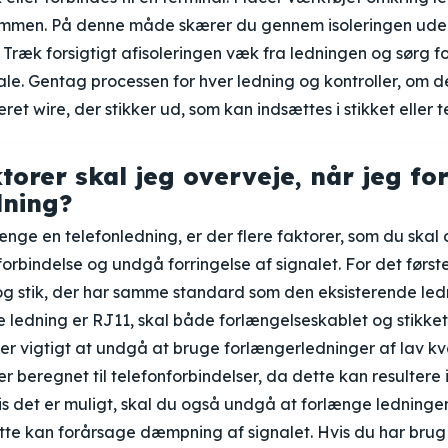
sammen. På denne måde skærer du gennem isoleringen ude
 Træk forsigtigt afisoleringen væk fra ledningen og sørg for
ale. Gentag processen for hver ledning og kontroller, om d
oleret wire, der stikker ud, som kan indsættes i stikket eller 
ktorer skal jeg overveje, når jeg f
dning?
ænge en telefonledning, er der flere faktorer, som du skal 
 forbindelse og undgå forringelse af signalet. For det førs
og stik, der har samme standard som den eksisterende ledni
e ledning er RJ11, skal både forlængelseskablet og stikke
er vigtigt at undgå at bruge forlængerledninger af lav kva
er beregnet til telefonforbindelser, da dette kan resultere i
Hvis det er muligt, skal du også undgå at forlænge ledninge
tte kan forårsage dæmpning af signalet. Hvis du har brug