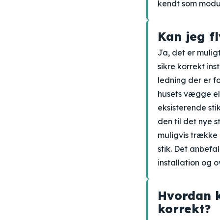
kendt som modulæ
Kan jeg fl
Ja, det er muligt
sikre korrekt ins
ledning der er f
husets vægge ell
eksisterende sti
den til det nye s
muligvis trække 
stik. Det anbefal
installation og 
Hvordan k
korrekt?