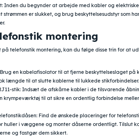
t: Inden du begynder at arbejde med kabler og elektriske 
at strømmen er slukket, og brug beskyttelsesudstyr som h
er.
telefonstik montering
 på telefonstik montering, kan du følge disse trin for at 
 Brug en kabelafisolator til at fjerne beskyttelseslaget på 
k længde til at slutte kablerne til lukkede stikforbindelser.
J11-stik: Indsæt de afskårne kabler i de tilsvarende åbni
en krympeværktøj til at sikre en ordentlig forbindelse mell
elefonstikdåsen: Find de ønskede placeringer for telefonst
Bor huller i væggene og monter dåserne ordentligt. Tilslut ka
erne og fastgør dem sikkert.