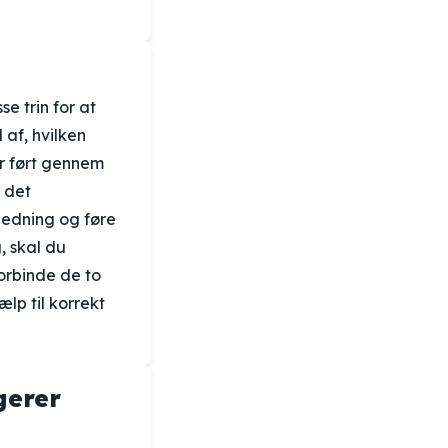
se trin for at
 af, hvilken
er ført gennem
r det
 ledning og føre
g, skal du
orbinde de to
ælp til korrekt
gerer