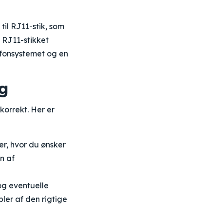
 til RJ11-stik, som
. RJ11-stikket
efonsystemet og en
ng
korrekt. Her er
er, hvor du ønsker
n af
og eventuelle
ler af den rigtige