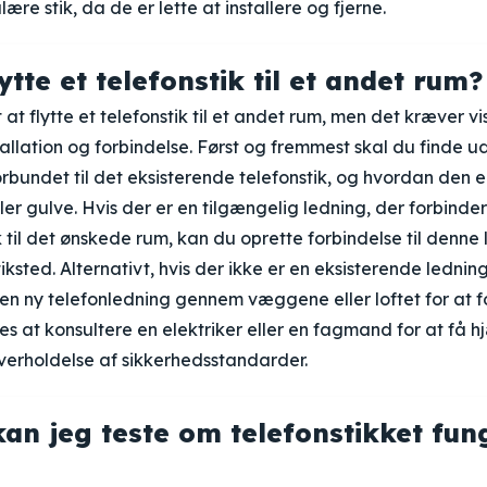
re stik, da de er lette at installere og fjerne.
ytte et telefonstik til et andet rum?
 at flytte et telefonstik til et andet rum, men det kræver vis
tallation og forbindelse. Først og fremmest skal du finde ud
orbundet til det eksisterende telefonstik, og hvordan den 
er gulve. Hvis der er en tilgængelig ledning, der forbinde
k til det ønskede rum, kan du oprette forbindelse til denne
tiksted. Alternativt, hvis der ikke er en eksisterende lednin
en ny telefonledning gennem væggene eller loftet for at f
es at konsultere en elektriker eller en fagmand for at få hj
overholdelse af sikkerhedsstandarder.
an jeg teste om telefonstikket fun