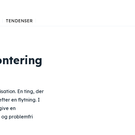
TENDENSER
ontering
ation. En ting, der
fter en flytning. I
give en
 og problemfri