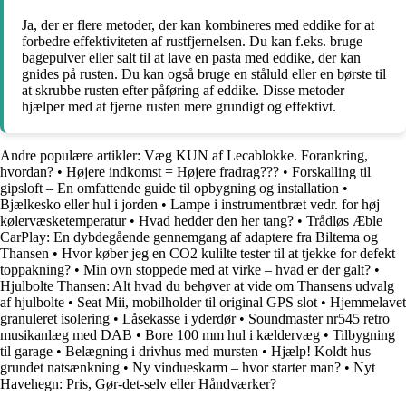
Ja, der er flere metoder, der kan kombineres med eddike for at
forbedre effektiviteten af rustfjernelsen. Du kan f.eks. bruge
bagepulver eller salt til at lave en pasta med eddike, der kan
gnides på rusten. Du kan også bruge en ståluld eller en børste til
at skrubbe rusten efter påføring af eddike. Disse metoder
hjælper med at fjerne rusten mere grundigt og effektivt.
Andre populære artikler:
Væg KUN af Lecablokke. Forankring,
hvordan?
•
Højere indkomst = Højere fradrag???
•
Forskalling til
gipsloft – En omfattende guide til opbygning og installation
•
Bjælkesko eller hul i jorden
•
Lampe i instrumentbræt vedr. for høj
kølervæsketemperatur
•
Hvad hedder den her tang?
•
Trådløs Æble
CarPlay: En dybdegående gennemgang af adaptere fra Biltema og
Thansen
•
Hvor køber jeg en CO2 kulilte tester til at tjekke for defekt
toppakning?
•
Min ovn stoppede med at virke – hvad er der galt?
•
Hjulbolte Thansen: Alt hvad du behøver at vide om Thansens udvalg
af hjulbolte
•
Seat Mii, mobilholder til original GPS slot
•
Hjemmelavet
granuleret isolering
•
Låsekasse i yderdør
•
Soundmaster nr545 retro
musikanlæg med DAB
•
Bore 100 mm hul i kældervæg
•
Tilbygning
til garage
•
Belægning i drivhus med mursten
•
Hjælp! Koldt hus
grundet natsænkning
•
Ny vindueskarm – hvor starter man?
•
Nyt
Havehegn: Pris, Gør-det-selv eller Håndværker?