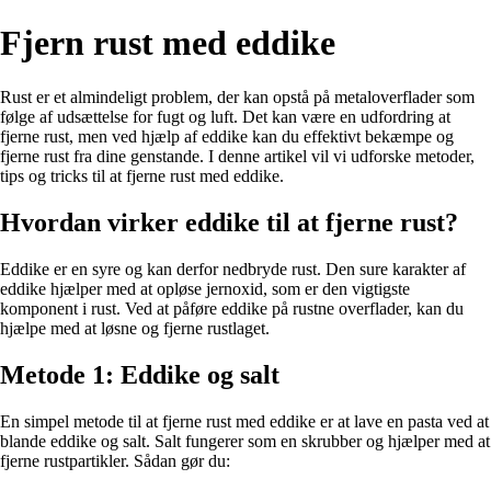
Fjern rust med eddike
Rust er et almindeligt problem, der kan opstå på metaloverflader som
følge af udsættelse for fugt og luft. Det kan være en udfordring at
fjerne rust, men ved hjælp af eddike kan du effektivt bekæmpe og
fjerne rust fra dine genstande. I denne artikel vil vi udforske metoder,
tips og tricks til at fjerne rust med eddike.
Hvordan virker eddike til at fjerne rust?
Eddike er en syre og kan derfor nedbryde rust. Den sure karakter af
eddike hjælper med at opløse jernoxid, som er den vigtigste
komponent i rust. Ved at påføre eddike på rustne overflader, kan du
hjælpe med at løsne og fjerne rustlaget.
Metode 1: Eddike og salt
En simpel metode til at fjerne rust med eddike er at lave en pasta ved at
blande eddike og salt. Salt fungerer som en skrubber og hjælper med at
fjerne rustpartikler. Sådan gør du: