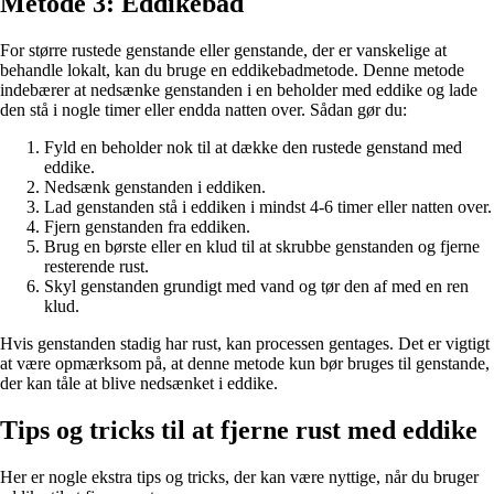
Metode 3: Eddikebad
For større rustede genstande eller genstande, der er vanskelige at
behandle lokalt, kan du bruge en eddikebadmetode. Denne metode
indebærer at nedsænke genstanden i en beholder med eddike og lade
den stå i nogle timer eller endda natten over. Sådan gør du:
Fyld en beholder nok til at dække den rustede genstand med
eddike.
Nedsænk genstanden i eddiken.
Lad genstanden stå i eddiken i mindst 4-6 timer eller natten over.
Fjern genstanden fra eddiken.
Brug en børste eller en klud til at skrubbe genstanden og fjerne
resterende rust.
Skyl genstanden grundigt med vand og tør den af med en ren
klud.
Hvis genstanden stadig har rust, kan processen gentages. Det er vigtigt
at være opmærksom på, at denne metode kun bør bruges til genstande,
der kan tåle at blive nedsænket i eddike.
Tips og tricks til at fjerne rust med eddike
Her er nogle ekstra tips og tricks, der kan være nyttige, når du bruger