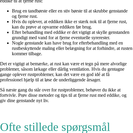
eddike til at fjerne rust:
Brug en tandbørste eller en stiv børste til at skrubbe genstande
og fjerne rust.
Hvis du oplever, at eddiken ikke er stærk nok til at fjerne rust,
kan du prøve at opvarme eddiken før brug.
Efter behandling med eddike er det vigtigt at skylle genstanden
grundigt med vand for at fjerne eventuelle syrerester.
Nogle genstande kan have brug for efterbehandling med en
rustbeskyttende maling eller belægning for at forhindre, at rusten
kommer tilbage.
Det er vigtigt at bemærke, at rust kan være et tegn på mere alvorlige
problemer, såsom lækage eller dårlig ventilation. Hvis du gentagne
gange oplever rustproblemer, kan det være en god idé at få
professionel hjælp til at løse de underliggende årsager.
Så næste gang du står over for rustproblemer, behøver du ikke at
fortvivle. Prøv disse metoder og tips til at fjerne rust med eddike, og
giv dine genstande nyt liv.
Ofte stillede spørgsmål