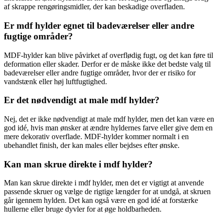
af skrappe rengøringsmidler, der kan beskadige overfladen.
Er mdf hylder egnet til badeværelser eller andre
fugtige områder?
MDF-hylder kan blive påvirket af overflødig fugt, og det kan føre til
deformation eller skader. Derfor er de måske ikke det bedste valg til
badeværelser eller andre fugtige områder, hvor der er risiko for
vandstænk eller høj luftfugtighed.
Er det nødvendigt at male mdf hylder?
Nej, det er ikke nødvendigt at male mdf hylder, men det kan være en
god idé, hvis man ønsker at ændre hyldernes farve eller give dem en
mere dekorativ overflade. MDF-hylder kommer normalt i en
ubehandlet finish, der kan males eller bejdses efter ønske.
Kan man skrue direkte i mdf hylder?
Man kan skrue direkte i mdf hylder, men det er vigtigt at anvende
passende skruer og vælge de rigtige længder for at undgå, at skruen
går igennem hylden. Det kan også være en god idé at forstærke
hullerne eller bruge dyvler for at øge holdbarheden.