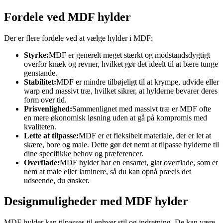
Fordele ved MDF hylder
Der er flere fordele ved at vælge hylder i MDF:
Styrke:
MDF er generelt meget stærkt og modstandsdygtigt
overfor knæk og revner, hvilket gør det ideelt til at bære tunge
genstande.
Stabilitet:
MDF er mindre tilbøjeligt til at krympe, udvide eller
warp end massivt træ, hvilket sikrer, at hylderne bevarer deres
form over tid.
Prisvenlighed:
Sammenlignet med massivt træ er MDF ofte
en mere økonomisk løsning uden at gå på kompromis med
kvaliteten.
Lette at tilpasse:
MDF er et fleksibelt materiale, der er let at
skære, bore og male. Dette gør det nemt at tilpasse hylderne til
dine specifikke behov og præferencer.
Overflade:
MDF hylder har en ensartet, glat overflade, som er
nem at male eller laminere, så du kan opnå præcis det
udseende, du ønsker.
Designmuligheder med MDF hylder
MDF hylder kan tilpasses til enhver stil og indretning. De kan være