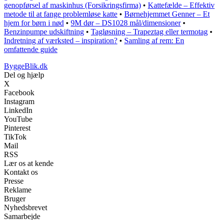
genopførsel af maskinhus (Forsikringsfirma)
•
Kattefælde – Effektiv
metode til at fange problemløse katte
•
Børnehjemmet Genner – Et
hjem for børn i nød
•
9M dør – DS1028 mål/dimensioner
•
Benzinpumpe udskiftning
•
Tagløsning – Trapeztag eller termotag
•
Indretning af værksted – inspiration?
•
Samling af rem: En
omfattende guide
ByggeBlik.dk
Del og hjælp
X
Facebook
Instagram
LinkedIn
YouTube
Pinterest
TikTok
Mail
RSS
Lær os at kende
Kontakt os
Presse
Reklame
Bruger
Nyhedsbrevet
Samarbejde