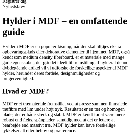
Registrér dig
Nyhedsbrev
Hylder i MDF – en omfattende
guide
Hylder i MDF er en populær løsning, når der skal tilføjes ekstra
opbevaringsplads eller dekorative elementer til hjemmet. MDF, også
kendt som medium density fiberboard, er et materiale med mange
gode egenskaber, der gør det ideelt til fremstilling af hylder. I denne
dybdegående artikel vil vi udforske de forskellige aspekter af MDF
hylder, herunder deres fordele, designmuligheder og
brugervenlighed.
Hvad er MDF?
MDF er et træmateriale fremstillet ved at presse sammen finmalede
træfibre med lim under højt tryk. Resultatet er en tæt og homogen
plade, der er både stærk og stabil. MDF er kendt for at være mere
robust end f.eks. spånplader, samtidig med at det er lettere at
bearbejde end massivt træ. MDF hylder kan have forskellige
tykkelser alt efter behov og præference.