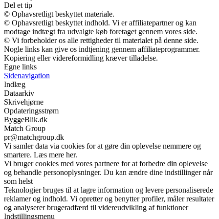
Del et tip
© Ophavsretligt beskyttet materiale.
© Ophavsretligt beskyttet indhold. Vi er affiliatepartner og kan
modtage indtægt fra udvalgte køb foretaget gennem vores side.
© Vi forbeholder os alle rettigheder til materialet på denne side.
Nogle links kan give os indtjening gennem affiliateprogrammer.
Kopiering eller videreformidling kræver tilladelse.
Egne links
Sidenavigation
Indlæg
Dataarkiv
Skrivehjørne
Opdateringsstrøm
ByggeBlik.dk
Match Group
pr@matchgroup.dk
Vi samler data via cookies for at gøre din oplevelse nemmere og
smartere. Læs mere her.
Vi bruger cookies med vores partnere for at forbedre din oplevelse
og behandle personoplysninger. Du kan ændre dine indstillinger når
som helst
Teknologier bruges til at lagre information og levere personaliserede
reklamer og indhold. Vi opretter og benytter profiler, måler resultater
og analyserer brugeradfærd til videreudvikling af funktioner
Indstillingsmenu