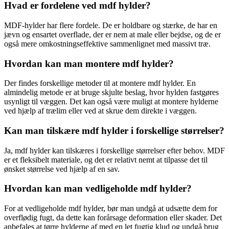
Hvad er fordelene ved mdf hylder?
MDF-hylder har flere fordele. De er holdbare og stærke, de har en
jævn og ensartet overflade, der er nem at male eller bejdse, og de er
også mere omkostningseffektive sammenlignet med massivt træ.
Hvordan kan man montere mdf hylder?
Der findes forskellige metoder til at montere mdf hylder. En
almindelig metode er at bruge skjulte beslag, hvor hylden fastgøres
usynligt til væggen. Det kan også være muligt at montere hylderne
ved hjælp af trælim eller ved at skrue dem direkte i væggen.
Kan man tilskære mdf hylder i forskellige størrelser?
Ja, mdf hylder kan tilskæres i forskellige størrelser efter behov. MDF
er et fleksibelt materiale, og det er relativt nemt at tilpasse det til
ønsket størrelse ved hjælp af en sav.
Hvordan kan man vedligeholde mdf hylder?
For at vedligeholde mdf hylder, bør man undgå at udsætte dem for
overflødig fugt, da dette kan forårsage deformation eller skader. Det
anbefales at tørre hylderne af med en let fugtig klud og undgå brug