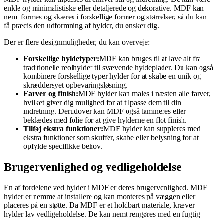
enkle og minimalistiske eller detaljerede og dekorative. MDF kan
nemt formes og skæres i forskellige former og størrelser, så du kan
få præcis den udformning af hylder, du ønsker dig.
Der er flere designmuligheder, du kan overveje:
Forskellige hyldetyper:
MDF kan bruges til at lave alt fra
traditionelle reolhylder til svævende hyldeplader. Du kan også
kombinere forskellige typer hylder for at skabe en unik og
skræddersyet opbevaringsløsning.
Farver og finish:
MDF hylder kan males i næsten alle farver,
hvilket giver dig mulighed for at tilpasse dem til din
indretning. Derudover kan MDF også lamineres eller
beklædes med folie for at give hylderne en flot finish.
Tilføj ekstra funktioner:
MDF hylder kan suppleres med
ekstra funktioner som skuffer, skabe eller belysning for at
opfylde specifikke behov.
Brugervenlighed og vedligeholdelse
En af fordelene ved hylder i MDF er deres brugervenlighed. MDF
hylder er nemme at installere og kan monteres på væggen eller
placeres på en støtte. Da MDF er et holdbart materiale, kræver
hylder lav vedligeholdelse. De kan nemt rengøres med en fugtig