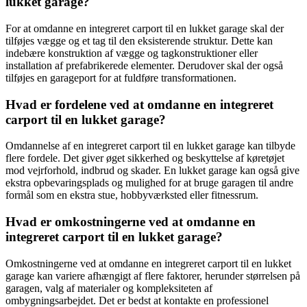
lukket garage?
For at omdanne en integreret carport til en lukket garage skal der
tilføjes vægge og et tag til den eksisterende struktur. Dette kan
indebære konstruktion af vægge og tagkonstruktioner eller
installation af prefabrikerede elementer. Derudover skal der også
tilføjes en garageport for at fuldføre transformationen.
Hvad er fordelene ved at omdanne en integreret
carport til en lukket garage?
Omdannelse af en integreret carport til en lukket garage kan tilbyde
flere fordele. Det giver øget sikkerhed og beskyttelse af køretøjet
mod vejrforhold, indbrud og skader. En lukket garage kan også give
ekstra opbevaringsplads og mulighed for at bruge garagen til andre
formål som en ekstra stue, hobbyværksted eller fitnessrum.
Hvad er omkostningerne ved at omdanne en
integreret carport til en lukket garage?
Omkostningerne ved at omdanne en integreret carport til en lukket
garage kan variere afhængigt af flere faktorer, herunder størrelsen på
garagen, valg af materialer og kompleksiteten af ​​
ombygningsarbejdet. Det er bedst at kontakte en professionel