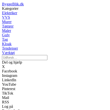
ByggeBlik.dk
Kategorier
Elektriker
VVS
Murer
Tømrer
Maler
Gulv
Tag
Kloak
Tendenser
Værktøj
Del og hjælp
X
Facebook
Instagram
LinkedIn
YouTube
Pinterest
TikTok
Mail
RSS
Log på