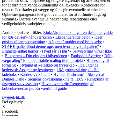
problemfri drift.- Inspicere og rengøre tagrender og afløbssystemer
for at forhindre vandakkumulering og lækager.- Kontrollere for
revner eller skader på vægge og forsegle eventuelle utætheder.-
Opbevare garageområdet godt ventileret for at forhindre fugt og
skimmel.- Udføre eventuelle nødvendige reparationer eller
vedligeholdelsesarbejder rettidigt.
Andre populære artikler:
Zink/Alu inddækning – en detaljeret guide
for gør-det-selv-håndværkeren
•
Ekspanderende beton
•
Ideer
ønskes til lampeopsætning
•
Afsyre af møbler med brun sæbe
•
STARK palle tilbud denne uge, men hvor meget på pallen?
•
Emhætte-udtag larmer
•
Hvad får I i løn?
•
Servostyring virker ikke
•
Bilxperten – Din ekspert i bilverdenen
•
Fartbøde i Sverige
•
Billig
vægmaling? Find den stabile maling til dit projekt
•
Brusestang til
forhæng
•
Flytning af køleskab og fryseskab
•
Ildelugtende
læderstol: Årsager og løsninger
•
16A gruppesikring til elbil
ladeboks
•
Kædesav? Sådan!
•
Hvilket Dashcam? – Skrevet af
Danger Dane
•
Siemens opvaskemaskine fejl E09
•
Rengøring af
fastgroet snavs/svamp
•
Hovedoverskrift: Renovering af
københavnerlampe: En værdifuld guide
ByggeBlik.dk
Del og hjælp
X
Facebook
Instagram