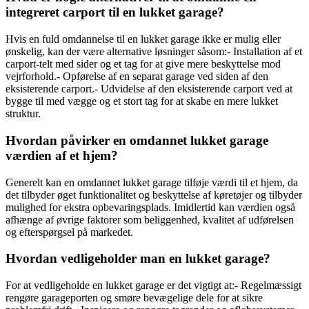
integreret carport til en lukket garage?
Hvis en fuld omdannelse til en lukket garage ikke er mulig eller
ønskelig, kan der være alternative løsninger såsom:- Installation af et
carport-telt med sider og et tag for at give mere beskyttelse mod
vejrforhold.- Opførelse af en separat garage ved siden af den
eksisterende carport.- Udvidelse af den eksisterende carport ved at
bygge til med vægge og et stort tag for at skabe en mere lukket
struktur.
Hvordan påvirker en omdannet lukket garage
værdien af ​​et hjem?
Generelt kan en omdannet lukket garage tilføje værdi til et hjem, da
det tilbyder øget funktionalitet og beskyttelse af køretøjer og tilbyder
mulighed for ekstra opbevaringsplads. Imidlertid kan værdien også
afhænge af øvrige faktorer som beliggenhed, kvalitet af udførelsen
og efterspørgsel på markedet.
Hvordan vedligeholder man en lukket garage?
For at vedligeholde en lukket garage er det vigtigt at:- Regelmæssigt
rengøre garageporten og smøre bevægelige dele for at sikre