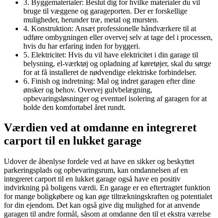
3. Byggematerialer: Beslut dig for hvilke materialer du vil
bruge til væggene og garageporten. Der er forskellige
muligheder, herunder træ, metal og mursten.
4. Konstruktion: Ansæt professionelle håndværkere til at
udføre ombygningen eller overvej selv at tage del i processen,
hvis du har erfaring inden for byggeri.
5. Elektricitet: Hvis du vil have elektricitet i din garage til
belysning, el-værktøj og opladning af køretøjer, skal du sørge
for at få installeret de nødvendige elektriske forbindelser.
6. Finish og indretning: Mal og indret garagen efter dine
ønsker og behov. Overvej gulvbelægning,
opbevaringsløsninger og eventuel isolering af garagen for at
holde den komfortabel året rundt.
Værdien ved at omdanne en integreret
carport til en lukket garage
Udover de åbenlyse fordele ved at have en sikker og beskyttet
parkeringsplads og opbevaringsrum, kan omdannelsen af en
integreret carport til en lukket garage også have en positiv
indvirkning på boligens værdi. En garage er en eftertragtet funktion
for mange boligkøbere og kan øge tiltrækningskraften og potentialet
for din ejendom. Det kan også give dig mulighed for at anvende
garagen til andre formål, såsom at omdanne den til et ekstra værelse