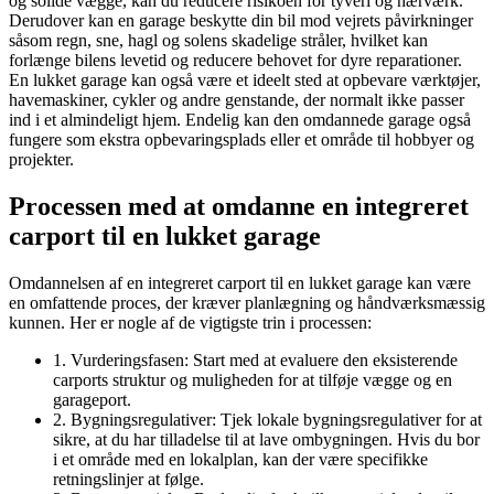
og solide vægge, kan du reducere risikoen for tyveri og hærværk.
Derudover kan en garage beskytte din bil mod vejrets påvirkninger
såsom regn, sne, hagl og solens skadelige stråler, hvilket kan
forlænge bilens levetid og reducere behovet for dyre reparationer.
En lukket garage kan også være et ideelt sted at opbevare værktøjer,
havemaskiner, cykler og andre genstande, der normalt ikke passer
ind i et almindeligt hjem. Endelig kan den omdannede garage også
fungere som ekstra opbevaringsplads eller et område til hobbyer og
projekter.
Processen med at omdanne en integreret
carport til en lukket garage
Omdannelsen af en integreret carport til en lukket garage kan være
en omfattende proces, der kræver planlægning og håndværksmæssig
kunnen. Her er nogle af de vigtigste trin i processen:
1. Vurderingsfasen: Start med at evaluere den eksisterende
carports struktur og muligheden for at tilføje vægge og en
garageport.
2. Bygningsregulativer: Tjek lokale bygningsregulativer for at
sikre, at du har tilladelse til at lave ombygningen. Hvis du bor
i et område med en lokalplan, kan der være specifikke
retningslinjer at følge.