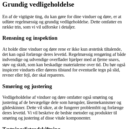
Grundig vedligeholdelse
En af de vigtigste ting, du kan gøre for dine vinduer og døre, er at
udføre regelmæssig og grundig vedligeholdelse. Dette omfatter en
række trin, som vi vil udforske i detaljer.
Rensning og inspektion
At holde dine vinduer og døre rene er ikke kun æstetisk tiltalende,
det kan også forlænge deres levetid. Regelmæssig rengøring af både
indvendige og udvendige overflader hjælper med at fjerne snavs,
støv og skidt, som kan beskadige materialerne over tid. Du bør også
inspicere vinduets eller dørens tilstand for eventuelle tegn på slid,
revner eller fejl, der skal repareres.
Smøring og justering
Vedligeholdelse af vinduer og døre omfatter også smøring og
justering af de bevægelige dele som hængsler, låsemekanismer og
glideskinner. Dette vil sikre, at de fungerer problemfrit og forlænge
deres levetid. Vi vil beskrive de bedste metoder og produkter til
smøring og justering af disse vitale komponenter.