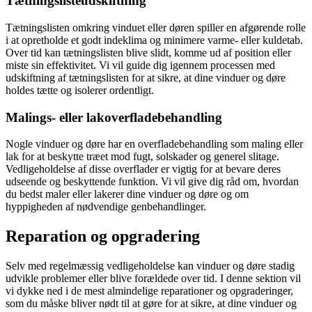
Tætningslisteudskiftning
Tætningslisten omkring vinduet eller døren spiller en afgørende rolle
i at opretholde et godt indeklima og minimere varme- eller kuldetab.
Over tid kan tætningslisten blive slidt, komme ud af position eller
miste sin effektivitet. Vi vil guide dig igennem processen med
udskiftning af tætningslisten for at sikre, at dine vinduer og døre
holdes tætte og isolerer ordentligt.
Malings- eller lakoverfladebehandling
Nogle vinduer og døre har en overfladebehandling som maling eller
lak for at beskytte træet mod fugt, solskader og generel slitage.
Vedligeholdelse af disse overflader er vigtig for at bevare deres
udseende og beskyttende funktion. Vi vil give dig råd om, hvordan
du bedst maler eller lakerer dine vinduer og døre og om
hyppigheden af nødvendige genbehandlinger.
Reparation og opgradering
Selv med regelmæssig vedligeholdelse kan vinduer og døre stadig
udvikle problemer eller blive forældede over tid. I denne sektion vil
vi dykke ned i de mest almindelige reparationer og opgraderinger,
som du måske bliver nødt til at gøre for at sikre, at dine vinduer og