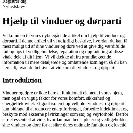
Registrér dig
Nyhedsbrev
Hjælp til vinduer og dørparti
Velkommen til vores dybdegående artikel om hjælp til vinduer og
dørparti. I denne artikel vil vi udførligt beskrive, hvordan du kan få
mest muligt ud af dine vinduer og døre ved at give dig værdifulde
råd og tips til vedligeholdelse, reparation og opgradering af disse
vitale dele af dit hjem. Vi vil dække alt fra grundlæggende
information til mere detaljerede og omfattende løsninger, så du kan
lære alt, hvad du behøver at vide om dit vindues- og dørparti.
Introduktion
Vinduer og døre er ikke bare et funktionelt element i vores hjem,
men også en vigtig faktor for vores komfort, sikkerhed og
energieffektivitet. Et godt isoleret og velholdt vindues- og dørparti
kan bidrage til at reducere energiforbruget, forbedre indeklimaet og
beskytte mod eksterne påvirkninger som støj og vejrforhold. Derfor
er det essentielt at vide, hvordan man bedst plejer og vedligeholder
sine vinduer og døre for at sikre deres optimale funktion og levetid.