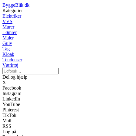
ByggeBlik.dk
Kategorier
Elektriker
VVS
Murer
Tømrer
Maler
Gulv
Tag
Kloak
Tendenser
Værktøj
Del og hjælp
X
Facebook
Instagram
LinkedIn
YouTube
Pinterest
TikTok
Mail
RSS
Log på