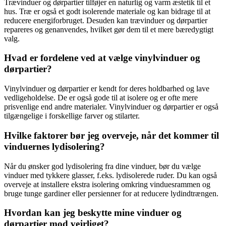
Trævinduer og dørpartier tilføjer en naturlig og varm æstetik til et
hus. Træ er også et godt isolerende materiale og kan bidrage til at
reducere energiforbruget. Desuden kan trævinduer og dørpartier
repareres og genanvendes, hvilket gør dem til et mere bæredygtigt
valg.
Hvad er fordelene ved at vælge vinylvinduer og
dørpartier?
Vinylvinduer og dørpartier er kendt for deres holdbarhed og lave
vedligeholdelse. De er også gode til at isolere og er ofte mere
prisvenlige end andre materialer. Vinylvinduer og dørpartier er også
tilgængelige i forskellige farver og stilarter.
Hvilke faktorer bør jeg overveje, når det kommer til
vinduernes lydisolering?
Når du ønsker god lydisolering fra dine vinduer, bør du vælge
vinduer med tykkere glasser, f.eks. lydisolerede ruder. Du kan også
overveje at installere ekstra isolering omkring vinduesrammen og
bruge tunge gardiner eller persienner for at reducere lydindtrængen.
Hvordan kan jeg beskytte mine vinduer og
dørpartier mod vejrliget?