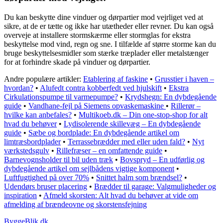
Du kan beskytte dine vinduer og dørpartier mod vejrliget ved at
sikre, at de er tætte og ikke har utætheder eller revner. Du kan også
overveje at installere stormskærme eller stormglas for ekstra
beskyttelse mod vind, regn og sne. I tilfælde af større storme kan du
bruge beskyttelsesmidler som stærke træplader eller metalstænger
for at forhindre skade på vinduer og dørpartier.
Andre populære artikler:
Etablering af faskine
•
Grusstier i haven –
hvordan?
•
Alufedt contra kobberfedt ved hjulskift
•
Ekstra
Cirkulationspumpe til varmepumpe?
•
Krydshegn: En dybdegående
guide
•
Vandhane-fejl på Siemens opvaskemaskine
•
Rillerør –
hvilke kan anbefales?
•
Multikoeb.dk – Din one-stop-shop for alt
hvad du behøver
•
Lydisolerende skillevæg – En dybdegående
guide
•
Sæbe og bordplade: En dybdegående artikel om
limtræsbordplader
•
Terrassebrædder med eller uden fald?
•
Nyt
værkstedsgulv
•
Rillefræser – en omfattende guide
•
Barnevognsholder til bil uden træk
•
Bovspryd – En udførlig og
dybdegående artikel om sejlbådens vigtige komponent
•
Luftfugtighed på over 70%
•
Snittet halm som brændsel?
•
Udendørs bruser placering
•
Brædder til garage: Valgmuligheder og
inspiration
•
Afmeld skorsten: Alt hvad du behøver at vide om
afmelding af brændeovne og skorstensfejning
ByggeBlik.dk