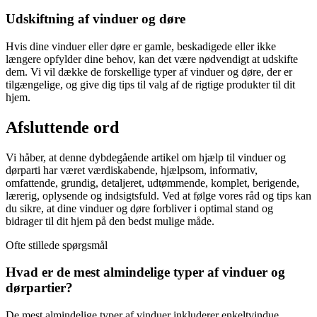
Udskiftning af vinduer og døre
Hvis dine vinduer eller døre er gamle, beskadigede eller ikke
længere opfylder dine behov, kan det være nødvendigt at udskifte
dem. Vi vil dække de forskellige typer af vinduer og døre, der er
tilgængelige, og give dig tips til valg af de rigtige produkter til dit
hjem.
Afsluttende ord
Vi håber, at denne dybdegående artikel om hjælp til vinduer og
dørparti har været værdiskabende, hjælpsom, informativ,
omfattende, grundig, detaljeret, udtømmende, komplet, berigende,
lærerig, oplysende og indsigtsfuld. Ved at følge vores råd og tips kan
du sikre, at dine vinduer og døre forbliver i optimal stand og
bidrager til dit hjem på den bedst mulige måde.
Ofte stillede spørgsmål
Hvad er de mest almindelige typer af vinduer og
dørpartier?
De mest almindelige typer af vinduer inkluderer enkeltvindue,