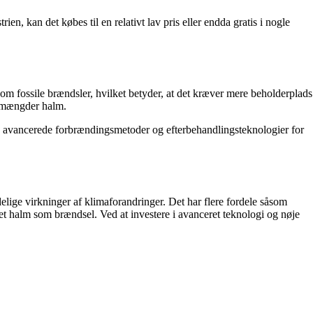
en, kan det købes til en relativt lav pris eller endda gratis i nogle
som fossile brændsler, hvilket betyder, at det kræver mere beholderplads
e mængder halm.
de avancerede forbrændingsmetoder og efterbehandlingsteknologier for
delige virkninger af klimaforandringer. Det har flere fordele såsom
t halm som brændsel. Ved at investere i avanceret teknologi og nøje