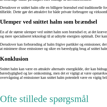
Derudover er snittet halm ofte en billigere brændsel end traditionelle fos
tilfælde. Dette gør det attraktivt for både private forbrugere og virkso
Ulemper ved snittet halm som brændsel
En af de største ulemper ved snittet halm som brændsel er, at det kræve
og mere specialiseret teknologi til at udnytte energien optimalt. Der 
Derudover kan forbrænding af halm frigive partikler og emissioner, de
at minimere disse emissioner og sikre en bæredygtig brug af snittet ha
Konklusion
Snittet halm kan være en attraktiv alternativ energikilde, der kan bidr
bæredygtighed og lav omkostning, men det er vigtigt at være opmærksom
overvågning af emissioner kan snittet halm potentielt være en vigtig br
Ofte stillede spørgsmål