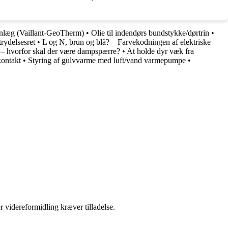
nlæg (Vaillant-GeoTherm)
•
Olie til indendørs bundstykke/dørtrin
•
trydelsesret
•
L og N, brun og blå? – Farvekodningen af elektriske
 – hvorfor skal der være dampspærre?
•
At holde dyr væk fra
kkontakt
•
Styring af gulvvarme med luft/vand varmepumpe
•
r videreformidling kræver tilladelse.