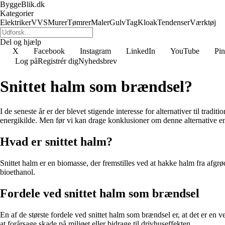
ByggeBlik.dk
Kategorier
Elektriker
VVS
Murer
Tømrer
Maler
Gulv
Tag
Kloak
Tendenser
Værktøj
Del og hjælp
X
Facebook
Instagram
LinkedIn
YouTube
Pin
Log på
Registrér dig
Nyhedsbrev
Snittet halm som brændsel?
I de seneste år er der blevet stigende interesse for alternativer til trad
energikilde. Men før vi kan drage konklusioner om denne alternative ene
Hvad er snittet halm?
Snittet halm er en biomasse, der fremstilles ved at hakke halm fra afgrø
bioethanol.
Fordele ved snittet halm som brændsel
En af de største fordele ved snittet halm som brændsel er, at det er e
at forårsage skade på miljøet eller bidrage til drivhuseffekten.