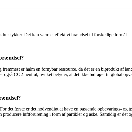
indre stykker. Det kan være et effektivt brændsel til forskellige formål.
 brændsel?
g fremmest er halm en fornybar ressource, da det er en biprodukt af land
er også CO2-neutral, hvilket betyder, at det ikke bidrager til global op
brændsel?
r det første er det nødvendigt at have en passende opbevarings- og tørr
 producere luftforurening i form af partikler og aske. Samtidig er det