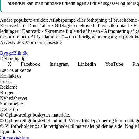
brændsel kan man mindske udledningen af drivhusgasser og bidrage 
Andre populære artikler:
Afløbspumpe eller forhøjning til brusekabine
Reservedel til Dan Trailer
•
Ødelagt skruehoved i fuga stikkontakt
•
Fu
ledninger i Danmark
•
Skræmme fugle ud af haven
•
Afmontering af ga
motorrummet
•
Alfix Planmix 30 – en udførlig gennemgang af produkt
Arvestykke: Mormors spisestue
ByggeBlik.dk
Del og hjælp
X
Facebook
Instagram
LinkedIn
YouTube
Pin
Lær os at kende
Kontakt os
Presse
Reklame
Bruger
Nyhedsbrevet
Samarbejde
Del et tip
© Ophavsretligt beskyttet materiale.
© Ophavsretligt beskyttet indhold. Vi er affiliatepartner og kan modtag
© Vi forbeholder os alle rettigheder til materialet på denne side. Nogle
Egne links
Sidenavigation