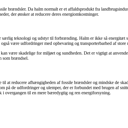
sile brændsler. Da halm normalt er et affaldsprodukt fra landbrugsindustri
mheder, der ønsker at reducere deres energiomkostninger.
r særlig teknologi og udstyr til forbrænding. Halm er ikke så energitæt 
kan også være udfordringer med opbevaring og transporterbarhed af stor
r kan være skadelige for miljøet og sundheden. Det er vigtigt at anven
lm som brændsel.
age til at reducere afhængigheden af fossile brændsler og mindske de ska
 på de udfordringer og ulemper, der er forbundet med brugen af snitte
ik i overgangen til en mere bæredygtig og ren energiforsyning.