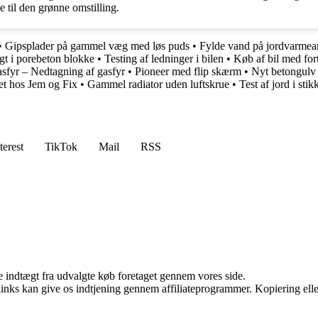
til den grønne omstilling.
•
Gipsplader på gammel væg med løs puds
•
Fylde vand på jordvarmea
gt i porebeton blokke
•
Testing af ledninger i bilen
•
Køb af bil med for
sfyr – Nedtagning af gasfyr
•
Pioneer med flip skærm
•
Nyt betongulv
et hos Jem og Fix
•
Gammel radiator uden luftskrue
•
Test af jord i sti
terest
TikTok
Mail
RSS
e indtægt fra udvalgte køb foretaget gennem vores side.
 links kan give os indtjening gennem affiliateprogrammer. Kopiering elle