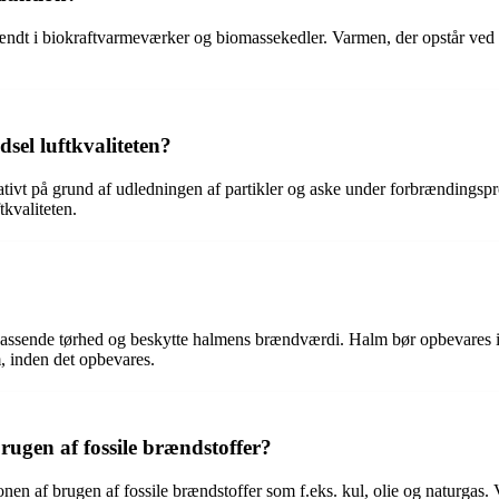
brændt i biokraftvarmeværker og biomassekedler. Varmen, der opstår ved 
sel luftkvaliteten?
ativt på grund af udledningen af partikler og aske under forbrændingspr
tkvaliteten.
en passende tørhed og beskytte halmens brændværdi. Halm bør opbevares 
m, inden det opbevares.
ugen af fossile brændstoffer?
nen af brugen af fossile brændstoffer som f.eks. kul, olie og naturgas.