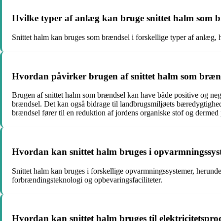
Hvilke typer af anlæg kan bruge snittet halm som 
Snittet halm kan bruges som brændsel i forskellige typer af anlæg, 
Hvordan påvirker brugen af snittet halm som bræn
Brugen af snittet halm som brændsel kan have både positive og neg
brændsel. Det kan også bidrage til landbrugsmiljøets bæredygtig
brændsel fører til en reduktion af jordens organiske stof og dermed
Hvordan kan snittet halm bruges i opvarmningssys
Snittet halm kan bruges i forskellige opvarmningssystemer, heru
forbrændingsteknologi og opbevaringsfaciliteter.
Hvordan kan snittet halm bruges til elektricitetspr