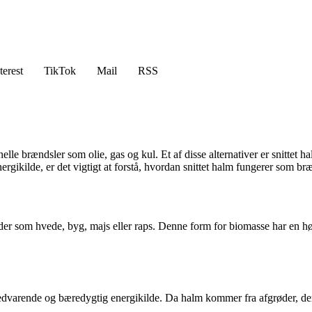
terest
TikTok
Mail
RSS
itionelle brændsler som olie, gas og kul. Et af disse alternativer er snit
rgikilde, er det vigtigt at forstå, hvordan snittet halm fungerer som b
der som hvede, byg, majs eller raps. Denne form for biomasse har en høj 
n vedvarende og bæredygtig energikilde. Da halm kommer fra afgrøder, d