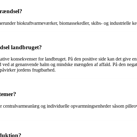
brændsel?
herunder biokraftvarmeværker, biomassekedler, skibs- og industrielle ke
dsel landbruget?
ative konsekvenser for landbruget. På den positive side kan det give 
hed ved at genanvende halm og mindske mængden af affald. På den nega
 påvirker jordens frugtbarhed.
temer?
nder centralvarmeanlæg og individuelle opvarmningsenheder såsom pill
oduktion?