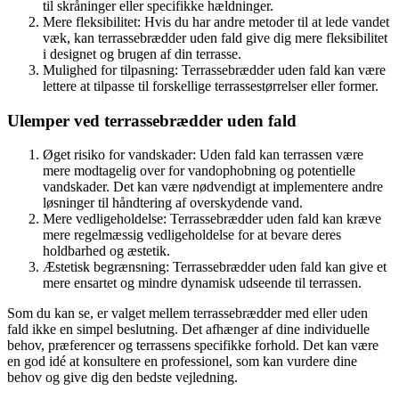
til skråninger eller specifikke hældninger.
Mere fleksibilitet: Hvis du har andre metoder til at lede vandet
væk, kan terrassebrædder uden fald give dig mere fleksibilitet
i designet og brugen af din terrasse.
Mulighed for tilpasning: Terrassebrædder uden fald kan være
lettere at tilpasse til forskellige terrassestørrelser eller former.
Ulemper ved terrassebrædder uden fald
Øget risiko for vandskader: Uden fald kan terrassen være
mere modtagelig over for vandophobning og potentielle
vandskader. Det kan være nødvendigt at implementere andre
løsninger til håndtering af overskydende vand.
Mere vedligeholdelse: Terrassebrædder uden fald kan kræve
mere regelmæssig vedligeholdelse for at bevare deres
holdbarhed og æstetik.
Æstetisk begrænsning: Terrassebrædder uden fald kan give et
mere ensartet og mindre dynamisk udseende til terrassen.
Som du kan se, er valget mellem terrassebrædder med eller uden
fald ikke en simpel beslutning. Det afhænger af dine individuelle
behov, præferencer og terrassens specifikke forhold. Det kan være
en god idé at konsultere en professionel, som kan vurdere dine
behov og give dig den bedste vejledning.