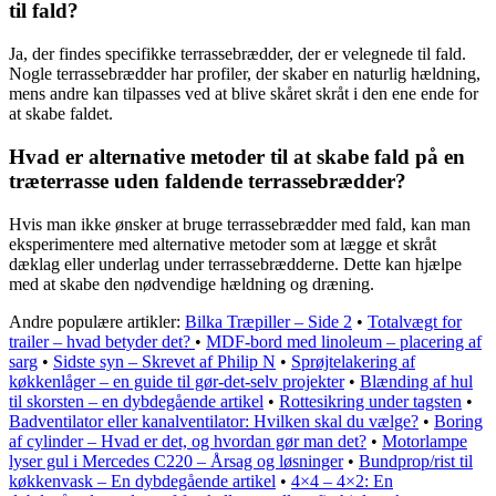
til fald?
Ja, der findes specifikke terrassebrædder, der er velegnede til fald.
Nogle terrassebrædder har profiler, der skaber en naturlig hældning,
mens andre kan tilpasses ved at blive skåret skråt i den ene ende for
at skabe faldet.
Hvad er alternative metoder til at skabe fald på en
træterrasse uden faldende terrassebrædder?
Hvis man ikke ønsker at bruge terrassebrædder med fald, kan man
eksperimentere med alternative metoder som at lægge et skråt
dæklag eller underlag under terrassebrædderne. Dette kan hjælpe
med at skabe den nødvendige hældning og dræning.
Andre populære artikler:
Bilka Træpiller – Side 2
•
Totalvægt for
trailer – hvad betyder det?
•
MDF-bord med linoleum – placering af
sarg
•
Sidste syn – Skrevet af Philip N
•
Sprøjtelakering af
køkkenlåger – en guide til gør-det-selv projekter
•
Blænding af hul
til skorsten – en dybdegående artikel
•
Rottesikring under tagsten
•
Badventilator eller kanalventilator: Hvilken skal du vælge?
•
Boring
af cylinder – Hvad er det, og hvordan gør man det?
•
Motorlampe
lyser gul i Mercedes C220 – Årsag og løsninger
•
Bundprop/rist til
køkkenvask – En dybdegående artikel
•
4×4 – 4×2: En