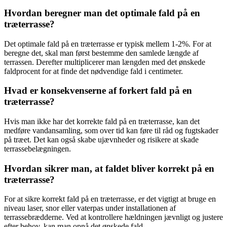
Hvordan beregner man det optimale fald på en
træterrasse?
Det optimale fald på en træterrasse er typisk mellem 1-2%. For at
beregne det, skal man først bestemme den samlede længde af
terrassen. Derefter multiplicerer man længden med det ønskede
faldprocent for at finde det nødvendige fald i centimeter.
Hvad er konsekvenserne af forkert fald på en
træterrasse?
Hvis man ikke har det korrekte fald på en træterrasse, kan det
medføre vandansamling, som over tid kan føre til råd og fugtskader
på træet. Det kan også skabe ujævnheder og risikere at skade
terrassebelægningen.
Hvordan sikrer man, at faldet bliver korrekt på en
træterrasse?
For at sikre korrekt fald på en træterrasse, er det vigtigt at bruge en
niveau laser, snor eller vaterpas under installationen af
terrassebrædderne. Ved at kontrollere hældningen jævnligt og justere
efter behov, kan man opnå det ønskede fald.