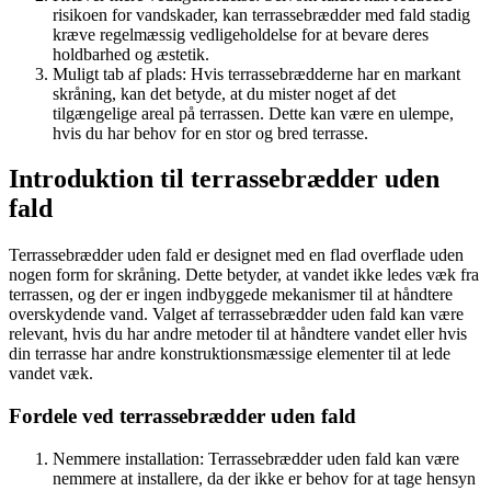
risikoen for vandskader, kan terrassebrædder med fald stadig
kræve regelmæssig vedligeholdelse for at bevare deres
holdbarhed og æstetik.
Muligt tab af plads: Hvis terrassebrædderne har en markant
skråning, kan det betyde, at du mister noget af det
tilgængelige areal på terrassen. Dette kan være en ulempe,
hvis du har behov for en stor og bred terrasse.
Introduktion til terrassebrædder uden
fald
Terrassebrædder uden fald er designet med en flad overflade uden
nogen form for skråning. Dette betyder, at vandet ikke ledes væk fra
terrassen, og der er ingen indbyggede mekanismer til at håndtere
overskydende vand. Valget af terrassebrædder uden fald kan være
relevant, hvis du har andre metoder til at håndtere vandet eller hvis
din terrasse har andre konstruktionsmæssige elementer til at lede
vandet væk.
Fordele ved terrassebrædder uden fald
Nemmere installation: Terrassebrædder uden fald kan være
nemmere at installere, da der ikke er behov for at tage hensyn