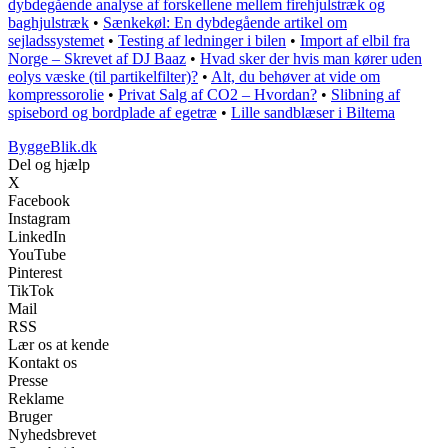
dybdegående analyse af forskellene mellem firehjulstræk og
baghjulstræk
•
Sænkekøl: En dybdegående artikel om
sejladssystemet
•
Testing af ledninger i bilen
•
Import af elbil fra
Norge – Skrevet af DJ Baaz
•
Hvad sker der hvis man kører uden
eolys væske (til partikelfilter)?
•
Alt, du behøver at vide om
kompressorolie
•
Privat Salg af CO2 – Hvordan?
•
Slibning af
spisebord og bordplade af egetræ
•
Lille sandblæser i Biltema
ByggeBlik.dk
Del og hjælp
X
Facebook
Instagram
LinkedIn
YouTube
Pinterest
TikTok
Mail
RSS
Lær os at kende
Kontakt os
Presse
Reklame
Bruger
Nyhedsbrevet