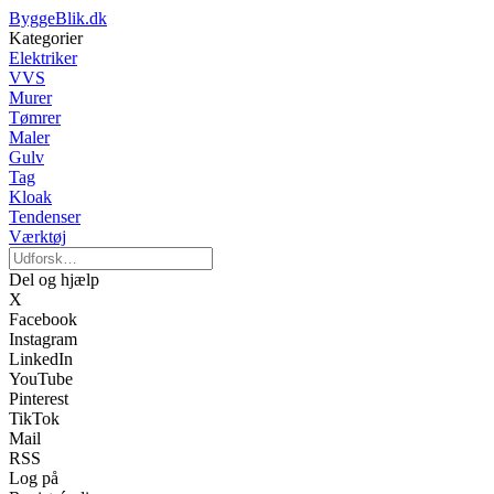
ByggeBlik.dk
Kategorier
Elektriker
VVS
Murer
Tømrer
Maler
Gulv
Tag
Kloak
Tendenser
Værktøj
Del og hjælp
X
Facebook
Instagram
LinkedIn
YouTube
Pinterest
TikTok
Mail
RSS
Log på