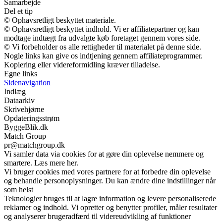
Samarbejde
Del et tip
© Ophavsretligt beskyttet materiale.
© Ophavsretligt beskyttet indhold. Vi er affiliatepartner og kan
modtage indtægt fra udvalgte køb foretaget gennem vores side.
© Vi forbeholder os alle rettigheder til materialet på denne side.
Nogle links kan give os indtjening gennem affiliateprogrammer.
Kopiering eller videreformidling kræver tilladelse.
Egne links
Sidenavigation
Indlæg
Dataarkiv
Skrivehjørne
Opdateringsstrøm
ByggeBlik.dk
Match Group
pr@matchgroup.dk
Vi samler data via cookies for at gøre din oplevelse nemmere og
smartere. Læs mere her.
Vi bruger cookies med vores partnere for at forbedre din oplevelse
og behandle personoplysninger. Du kan ændre dine indstillinger når
som helst
Teknologier bruges til at lagre information og levere personaliserede
reklamer og indhold. Vi opretter og benytter profiler, måler resultater
og analyserer brugeradfærd til videreudvikling af funktioner