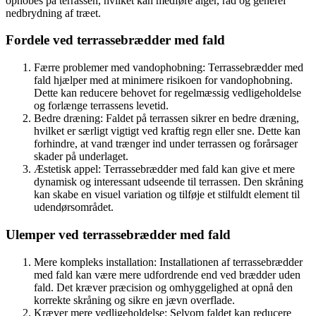
ophobes på terrassen, hvilket kan medføre alger, råd og generel
nedbrydning af træet.
Fordele ved terrassebrædder med fald
Færre problemer med vandophobning: Terrassebrædder med
fald hjælper med at minimere risikoen for vandophobning.
Dette kan reducere behovet for regelmæssig vedligeholdelse
og forlænge terrassens levetid.
Bedre dræning: Faldet på terrassen sikrer en bedre dræning,
hvilket er særligt vigtigt ved kraftig regn eller sne. Dette kan
forhindre, at vand trænger ind under terrassen og forårsager
skader på underlaget.
Æstetisk appel: Terrassebrædder med fald kan give et mere
dynamisk og interessant udseende til terrassen. Den skråning
kan skabe en visuel variation og tilføje et stilfuldt element til
udendørsområdet.
Ulemper ved terrassebrædder med fald
Mere kompleks installation: Installationen af terrassebrædder
med fald kan være mere udfordrende end ved brædder uden
fald. Det kræver præcision og omhyggelighed at opnå den
korrekte skråning og sikre en jævn overflade.
Kræver mere vedligeholdelse: Selvom faldet kan reducere