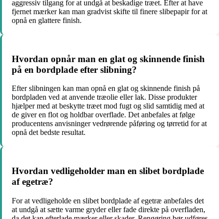
aggressiv tilgang for at undgå at beskadige træet. Efter at have
fjernet mærker kan man gradvist skifte til finere slibepapir for at
opnå en glattere finish.
Hvordan opnår man en glat og skinnende finish
på en bordplade efter slibning?
Efter slibningen kan man opnå en glat og skinnende finish på
bordpladen ved at anvende træolie eller lak. Disse produkter
hjælper med at beskytte træet mod fugt og slid samtidig med at
de giver en flot og holdbar overflade. Det anbefales at følge
producentens anvisninger vedrørende påføring og tørretid for at
opnå det bedste resultat.
Hvordan vedligeholder man en slibet bordplade
af egetræ?
For at vedligeholde en slibet bordplade af egetræ anbefales det
at undgå at sætte varme gryder eller fade direkte på overfladen,
da det kan efterlade mærker eller skader. Rengøring bør udføres