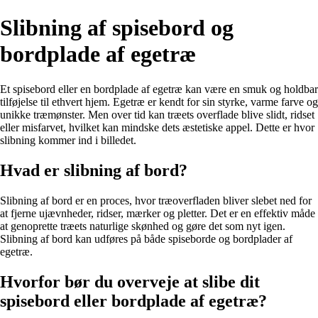
Slibning af spisebord og
bordplade af egetræ
Et spisebord eller en bordplade af egetræ kan være en smuk og holdbar
tilføjelse til ethvert hjem. Egetræ er kendt for sin styrke, varme farve og
unikke træmønster. Men over tid kan træets overflade blive slidt, ridset
eller misfarvet, hvilket kan mindske dets æstetiske appel. Dette er hvor
slibning kommer ind i billedet.
Hvad er slibning af bord?
Slibning af bord er en proces, hvor træoverfladen bliver slebet ned for
at fjerne ujævnheder, ridser, mærker og pletter. Det er en effektiv måde
at genoprette træets naturlige skønhed og gøre det som nyt igen.
Slibning af bord kan udføres på både spiseborde og bordplader af
egetræ.
Hvorfor bør du overveje at slibe dit
spisebord eller bordplade af egetræ?