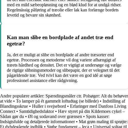
med en mild sæbeopløsning og en blød klud for at undgå ridser.
Regelmässig påføring af træolie eller lak kan forlænge bordets
levetid og bevare sin skønhed.
Kan man slibe en bordplade af andet træ end
egetræ?
Ja, det er muligt at slibe en bordplade af andre træsorter end
egetræ. Processen og metoderne vil dog variere afhængigt af
træets hårdhed og densitet. Det er vigtigt at undersøge og vælge
de rigtige slibningsmetoder og slibepapir, der er velegnet til det
pågældende træ. Ved tvivl kan det være en god idé at søge
professionel assistance eller rådgivning.
Andre populære artikler:
Spændingsmåler ctr. Polsøger: Alt du behøver
at vide
•
To lamper på ét gammelt loftudtag (se billede)
•
Indstilling af
Blandingsskrue
•
Huller i svejsebord
•
Erfaringer med Danfoss Living
Connect
•
Samtidighedsfaktor
•
Hæv styret på din Kildemoes cykel –
Sådan gør du
•
Øl og sodavand over grænsen
•
Spots kasser:
Indsigtsfulde og detaljerede informationer
•
Mat grøn maling til sprøjte:
Et dybdegående indblik
•
Støbe fundament – leca
•
Universal soltag til