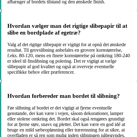
afhænger af bordets tilstand og den ønskede finish.
Hvordan vælger man det rigtige slibepapir til at
slibe en bordplade af egetræ?
Valg af det rigtige slibepapir er vigtigt for at opnå det ønskede
resultat. Til grovslibning anbefales en grovere kornstørrelse,
f.eks. 80-120, mens en finere kornstørrelse på omkring 180-240
er ideel til finslibning og polering. Det er vigtigt at vælge
slibepapir af god kvalitet og også at overveje eventuelle
specifikke behov eller præferencer.
Hvordan forbereder man bordet til slibning?
Før slibning af bordet er det vigtigt at fjerne eventuelle
genstande, der kan være i vejen, såsom dekorationer, lamper
eller stolene omkring det. Bordet skal også rengøres grundigt
for at fjerne støv, snavs og pletter. Det kan være en god idé at
bruge en mild sæbeopløsning eller trærensning for at sikre, at
overfladen er så ren som mulig inden slibningen påbegyndes.