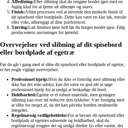
Affedtning:
Efter slibning skal du rengøre bordet igen med en
fugtig klud for at fjerne alt slibestøv og snavs.
Finish:
Afslut processen ved at anvende den ønskede finish til
dit spisebord eller bordplade. Dette kan være en klar lak, træolie
eller voks, afhængigt af dine præferencer.
Tørring:
Lad finishen tørre helt før du bruger bordet igen. Følg
producentens anvisninger for tørretid.
Overvejelser ved slibning af dit spisebord
eller bordplade af egetræ
Før du går i gang med at slibe dit spisebord eller bordplade af egetræ,
er her nogle vigtige overvejelser:
Professionel hjælp:
Hvis du ikke er fortrolig med slibning eller
ikke har det rette udstyr, kan det være en god idé at søge
professionel hjælp for at undgå at beskadige dit bord.
Holdbarhed:
Egetræ er et robust materiale, men gentagen
slibning kan over tid reducere dets tykkelse. Vær forsigtig med
at slibe for meget af, da det kan påvirke bordets strukturelle
integritet.
Regelmæssig vedligeholdelse:
For at bevare dit spisebord eller
bordplade af egetræs udseende og holdbarhed, skal du
regelmæssigt rengøre det og undgå direkte lys eller varme, der