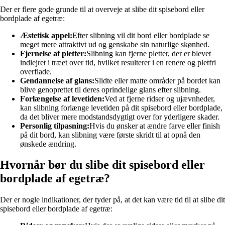
Der er flere gode grunde til at overveje at slibe dit spisebord eller
bordplade af egetræ:
Æstetisk appel:
Efter slibning vil dit bord eller bordplade se
meget mere attraktivt ud og genskabe sin naturlige skønhed.
Fjernelse af pletter:
Slibning kan fjerne pletter, der er blevet
indlejret i træet over tid, hvilket resulterer i en renere og pletfri
overflade.
Gendannelse af glans:
Slidte eller matte områder på bordet kan
blive genoprettet til deres oprindelige glans efter slibning.
Forlængelse af levetiden:
Ved at fjerne ridser og ujævnheder,
kan slibning forlænge levetiden på dit spisebord eller bordplade,
da det bliver mere modstandsdygtigt over for yderligere skader.
Personlig tilpasning:
Hvis du ønsker at ændre farve eller finish
på dit bord, kan slibning være første skridt til at opnå den
ønskede ændring.
Hvornår bør du slibe dit spisebord eller
bordplade af egetræ?
Der er nogle indikationer, der tyder på, at det kan være tid til at slibe dit
spisebord eller bordplade af egetræ: