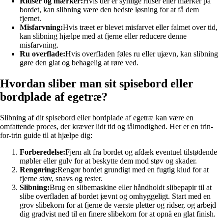
Ridser og mærker:
Hvis der er synlige ridser eller mærker på
bordet, kan slibning være den bedste løsning for at få dem
fjernet.
Misfarvning:
Hvis træet er blevet misfarvet eller falmet over tid,
kan slibning hjælpe med at fjerne eller reducere denne
misfarvning.
Ru overflade:
Hvis overfladen føles ru eller ujævn, kan slibning
gøre den glat og behagelig at røre ved.
Hvordan sliber man sit spisebord eller
bordplade af egetræ?
Slibning af dit spisebord eller bordplade af egetræ kan være en
omfattende proces, der kræver lidt tid og tålmodighed. Her er en trin-
for-trin guide til at hjælpe dig:
Forberedelse:
Fjern alt fra bordet og afdæk eventuel tilstødende
møbler eller gulv for at beskytte dem mod støv og skader.
Rengøring:
Rengør bordet grundigt med en fugtig klud for at
fjerne støv, snavs og rester.
Slibning:
Brug en slibemaskine eller håndholdt slibepapir til at
slibe overfladen af bordet jævnt og omhyggeligt. Start med en
grov slibekorn for at fjerne de værste pletter og ridser, og arbejd
dig gradvist ned til en finere slibekorn for at opnå en glat finish.