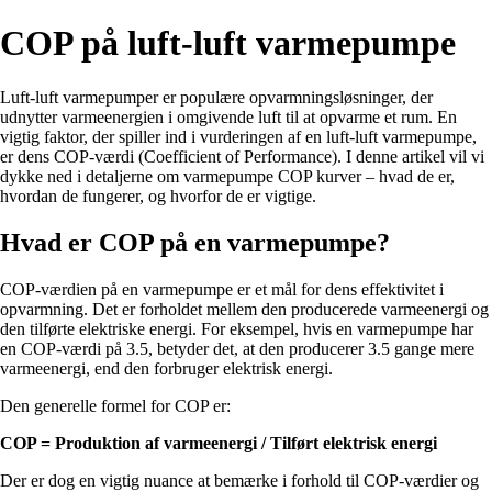
COP på luft-luft varmepumpe
Luft-luft varmepumper er populære opvarmningsløsninger, der
udnytter varmeenergien i omgivende luft til at opvarme et rum. En
vigtig faktor, der spiller ind i vurderingen af en luft-luft varmepumpe,
er dens COP-værdi (Coefficient of Performance). I denne artikel vil vi
dykke ned i detaljerne om varmepumpe COP kurver – hvad de er,
hvordan de fungerer, og hvorfor de er vigtige.
Hvad er COP på en varmepumpe?
COP-værdien på en varmepumpe er et mål for dens effektivitet i
opvarmning. Det er forholdet mellem den producerede varmeenergi og
den tilførte elektriske energi. For eksempel, hvis en varmepumpe har
en COP-værdi på 3.5, betyder det, at den producerer 3.5 gange mere
varmeenergi, end den forbruger elektrisk energi.
Den generelle formel for COP er:
COP = Produktion af varmeenergi / Tilført elektrisk energi
Der er dog en vigtig nuance at bemærke i forhold til COP-værdier og