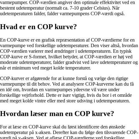
varmepumper. COP-værdien angiver den optimale effektivitet ved en
bestemt udetemperatur (normalt ca. 7-10 grader Celsius). Når
udetemperaturen falder, falder varmepumpens COP-værdi også.
Hvad er en COP kurve?
En COP-kurve er en grafisk repræsentation af COP-værdierne for en
varmepumpe ved forskellige udetemperaturer. Den viser altså, hvordan
COP-værdien varierer med ændringer i udetemperaturen. En typisk
COP-kurve er S-formet, hvilket betyder, at COP-værdien er høj ved
moderate udetemperaturer, falder gradvist ved lave udetemperaturer og
når et minimum ved meget kolde temperaturer.
COP-kurver er afgørende for at kunne forstå og vælge den rigtige
varmepumpe til dit behov. Ved at analysere COP-kurverne kan du få
en idé om, hvordan en varmepumpes ydeevne vil være under
forskellige vejrforhold. Dette er især vigtigt, hvis du bor i et område
med meget kolde vintre eller med store udsving i udetemperaturen.
Hvordan læser man en COP kurve?
For at læse en COP-kurve skal du først identificere den ønskede
udetemperatur på x-aksen. Derefter kan du følge den tilsvarende COP-
værdi på y-aksen. Ved at aflæse COP-værdierne ved forskellige