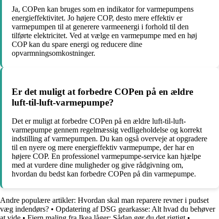
Ja, COPen kan bruges som en indikator for varmepumpens
energieffektivitet. Jo højere COP, desto mere effektiv er
varmepumpen til at generere varmeenergi i forhold til den
tilførte elektricitet. Ved at vælge en varmepumpe med en høj
COP kan du spare energi og reducere dine
opvarmningsomkostninger.
Er det muligt at forbedre COPen på en ældre
luft-til-luft-varmepumpe?
Det er muligt at forbedre COPen på en ældre luft-til-luft-
varmepumpe gennem regelmæssig vedligeholdelse og korrekt
indstilling af varmepumpen. Du kan også overveje at opgradere
til en nyere og mere energieffektiv varmepumpe, der har en
højere COP. En professionel varmepumpe-service kan hjælpe
med at vurdere dine muligheder og give rådgivning om,
hvordan du bedst kan forbedre COPen på din varmepumpe.
Andre populære artikler:
Hvordan skal man reparere revner i pudset
væg indendørs?
•
Opdatering af DSG gearkasse: Alt hvad du behøver
at vide
•
Fjern maling fra Ikea låger: Sådan gør du det rigtigt
•