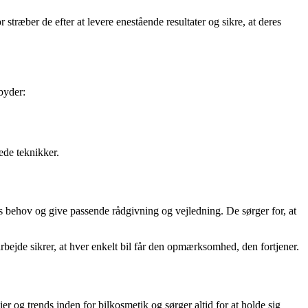
 stræber de efter at levere enestående resultater og sikre, at deres
byder:
ede teknikker.
nes behov og give passende rådgivning og vejledning. De sørger for, at
arbejde sikrer, at hver enkelt bil får den opmærksomhed, den fortjener.
 og trends inden for bilkosmetik og sørger altid for at holde sig