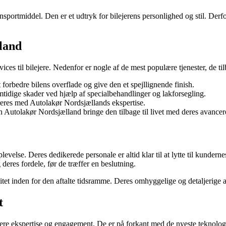
sportmiddel. Den er et udtryk for bilejerens personlighed og stil. Derfor
land
ces til bilejere. Nedenfor er nogle af de mest populære tjenester, de til
forbedre bilens overflade og give den et spejllignende finish.
emtidige skader ved hjælp af specialbehandlinger og lakforsegling.
areres med Autolakør Nordsjællands ekspertise.
an Autolakør Nordsjælland bringe den tilbage til livet med deres avancer
evelse. Deres dedikerede personale er altid klar til at lytte til kunder
deres fordele, før de træffer en beslutning.
litet inden for den aftalte tidsramme. Deres omhyggelige og detaljerige 
t
re ekspertise og engagement. De er på forkant med de nyeste teknologier