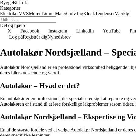
ByggeBlik.dk
Kategorier
Elektriker
VVS
Murer
Tømrer
Maler
Gulv
Tag
Kloak
Tendenser
Værktøj
Del og hjælp
X
Facebook
Instagram
LinkedIn
YouTube
Pin
Log på
Registrér dig
Nyhedsbrev
Autolakør Nordsjælland – Special
Autolakør Nordsjælland er en professionel virksomhed beliggende i hjert
deres bilers udseende og værdi.
Autolakør – Hvad er det?
En autolakør er en professionel, der specialiserer sig i at reparere og 
Autolakøren er i stand til at løse forskellige lakproblemer såsom ridser,
Autolakør Nordsjælland – Ekspertise og Vi
En af de største fordele ved at vælge Autolakør Nordsjælland er deres ek
deres specifikke løsninger.