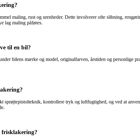
kering?
ammel maling, rust og urenheder. Dette involverer ofte slibning, rengør
nye lag maling påføres.
e til en bil?
herunder bilens mærke og model, originalfarven, årstiden og personlige præ
lakering?
kt sprøjtepistolteknik, kontrollere tryk og luftfugtighed, og ved at anve
de.
 frisklakering?