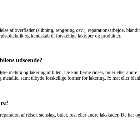
se af overflader (slibning, rengøring osv.), reparationsarbejde, blandin
pistolteknik og kendskab til forskellige laktyper og produkter.
bilens udseende?
e maling og lakering af bilen. De kan fjerne ridser, buler eller andre l
etallic, samt tilbyde forskellige former for lakering, fx mat eller blan
øre?
paration af ridser, stenslag, buler, rust eller andre lakskader. De har ogs