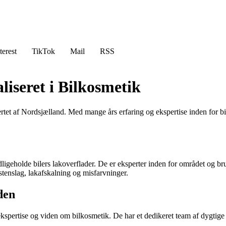
terest
TikTok
Mail
RSS
iseret i Bilkosmetik
et af Nordsjælland. Med mange års erfaring og ekspertise inden for bilk
vedligeholde bilers lakoverflader. De er eksperter inden for området og b
 stenslag, lakafskalning og misfarvninger.
den
spertise og viden om bilkosmetik. De har et dedikeret team af dygtige la