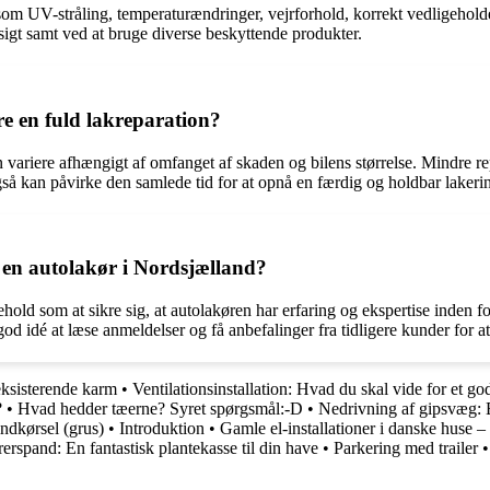
r som UV-stråling, temperaturændringer, vejrforhold, korrekt vedligeholde
sigt samt ved at bruge diverse beskyttende produkter.
re en fuld lakreparation?
kan variere afhængigt af omfanget af skaden og bilens størrelse. Mindre 
gså kan påvirke den samlede tid for at opnå en færdig og holdbar lakeri
 en autolakør i Nordsjælland?
old som at sikre sig, at autolakøren har erfaring og ekspertise inden for
god idé at læse anmeldelser og få anbefalinger fra tidligere kunder for a
eksisterende karm
•
Ventilationsinstallation: Hvad du skal vide for et go
?
•
Hvad hedder tæerne? Syret spørgsmål:-D
•
Nedrivning af gipsvæg: 
ndkørsel (grus)
•
Introduktion
•
Gamle el-installationer i danske huse 
spand: En fantastisk plantekasse til din have
•
Parkering med trailer