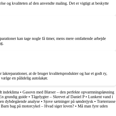
lse og kvaliteten af den anvendte maling. Det er vigtigt at beskytte
reparationer kan tage nogle få timer, mens mere omfattende arbejde
ng.
 lakreparationer, at de bruger kvalitetsprodukter og har et godt ry,
t vælge en pålidelig autolakør.
dt indeklima
•
Gasovn med Blæser – den perfekte opvarmningsløsning
En grundig guide
•
Tågelygter – Skrevet af Daniel P
•
Lunkent vand i
– en dybdegående analyse
•
Sjove sætninger på sønderjysk
•
Træterrasse
•
Barn bag på motorcykel – Hvad siger loven?
•
Må man fyre uden