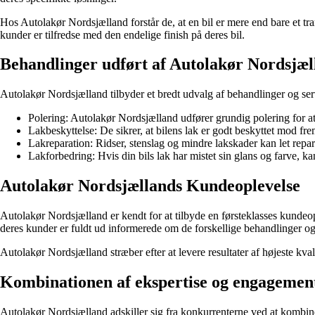
Hos Autolakør Nordsjælland forstår de, at en bil er mere end bare et tran
kunder er tilfredse med den endelige finish på deres bil.
Behandlinger udført af Autolakør Nordsjæl
Autolakør Nordsjælland tilbyder et bredt udvalg af behandlinger og servi
Polering: Autolakør Nordsjælland udfører grundig polering for at 
Lakbeskyttelse: De sikrer, at bilens lak er godt beskyttet mod fr
Lakreparation: Ridser, stenslag og mindre lakskader kan let rep
Lakforbedring: Hvis din bils lak har mistet sin glans og farve, k
Autolakør Nordsjællands Kundeoplevelse
Autolakør Nordsjælland er kendt for at tilbyde en førsteklasses kundeopl
deres kunder er fuldt ud informerede om de forskellige behandlinger og 
Autolakør Nordsjælland stræber efter at levere resultater af højeste kva
Kombinationen af ekspertise og engagemen
Autolakør Nordsjælland adskiller sig fra konkurrenterne ved at kombine