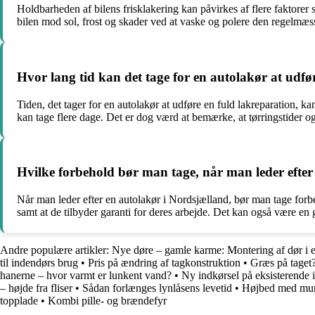
Holdbarheden af ​​bilens frisklakering kan påvirkes af flere faktore
bilen mod sol, frost og skader ved at vaske og polere den regelmæs
Hvor lang tid kan det tage for en autolakør at udfø
Tiden, det tager for en autolakør at udføre en fuld lakreparation, 
kan tage flere dage. Det er dog værd at bemærke, at tørringstider o
Hvilke forbehold bør man tage, når man leder efter
Når man leder efter en autolakør i Nordsjælland, bør man tage forbeh
samt at de tilbyder garanti for deres arbejde. Det kan også være en 
Andre populære artikler:
Nye døre – gamle karme: Montering af dør i 
til indendørs brug
•
Pris på ændring af tagkonstruktion
•
Græs på taget
hanerne – hvor varmt er lunkent vand?
•
Ny indkørsel på eksisterende i
– højde fra fliser
•
Sådan forlænges lynlåsens levetid
•
Højbed med murer
topplade
•
Kombi pille- og brændefyr