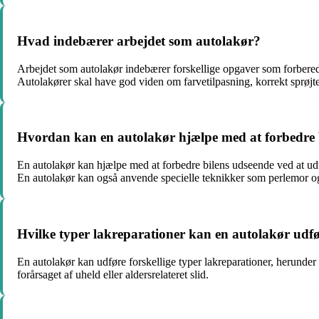
Hvad indebærer arbejdet som autolakør?
Arbejdet som autolakør indebærer forskellige opgaver som forberedel
Autolakører skal have god viden om farvetilpasning, korrekt sprøjte
Hvordan kan en autolakør hjælpe med at forbedre 
En autolakør kan hjælpe med at forbedre bilens udseende ved at udfør
En autolakør kan også anvende specielle teknikker som perlemor og m
Hvilke typer lakreparationer kan en autolakør udf
En autolakør kan udføre forskellige typer lakreparationer, herunder re
forårsaget af uheld eller aldersrelateret slid.