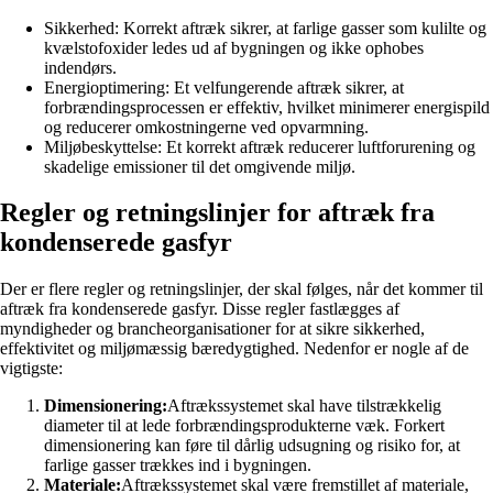
Sikkerhed: Korrekt aftræk sikrer, at farlige gasser som kulilte og
kvælstofoxider ledes ud af bygningen og ikke ophobes
indendørs.
Energioptimering: Et velfungerende aftræk sikrer, at
forbrændingsprocessen er effektiv, hvilket minimerer energispild
og reducerer omkostningerne ved opvarmning.
Miljøbeskyttelse: Et korrekt aftræk reducerer luftforurening og
skadelige emissioner til det omgivende miljø.
Regler og retningslinjer for aftræk fra
kondenserede gasfyr
Der er flere regler og retningslinjer, der skal følges, når det kommer til
aftræk fra kondenserede gasfyr. Disse regler fastlægges af
myndigheder og brancheorganisationer for at sikre sikkerhed,
effektivitet og miljømæssig bæredygtighed. Nedenfor er nogle af de
vigtigste:
Dimensionering:
Aftrækssystemet skal have tilstrækkelig
diameter til at lede forbrændingsprodukterne væk. Forkert
dimensionering kan føre til dårlig udsugning og risiko for, at
farlige gasser trækkes ind i bygningen.
Materiale:
Aftrækssystemet skal være fremstillet af materiale,