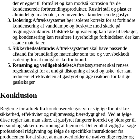
der er egnet til formålet og kan modstå korrosion fra de
kondenserede forbrændingsprodukter. Rustfri stål og plast er
almindelige materialer, der anvendes i kondenserede gasfyr.
Isolering:
Aftrækssystemet bør isoleres korrekt for at forhindre
kondensering af vanddampe og beskytte mod skade på
bygningsstrukturer. Utilstrækkelig isolering kan føre til lækager,
og kondensering kan resultere i syreholdige forbindelser, der kan
skade materialer.
Sikkerhedsafstande:
Aftrækssystemet skal have passende
afstand fra brandfarlige materialer som træ og vævsbeklædt
isolering for at undgå risiko for brand.
Rensning og vedligeholdelse:
Aftrækssystemet skal renses
regelmæssigt for at undgå tilstopning af sod og aske, der kan
reducere effektiviteten af gasfyret og øge risikoen for farlige
gaslækager.
Konklusion
Reglerne for aftræk fra kondenserede gasfyr er vigtige for at sikre
sikkerhed, effektivitet og miljømæssig bæredygtighed. Ved at følge
disse regler kan man sikre, at gasfyret fungerer korrekt og bidrager til
en sund og sikker opvarmning af hjemmet. Det er altid vigtigt at søge
professionel rådgivning og følge de specifikke instruktioner fra
producenten for at sikre, at man overholder de nødvendige regler og