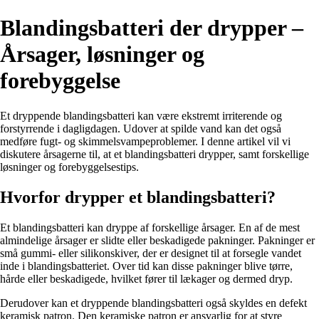
Blandingsbatteri der drypper –
Årsager, løsninger og
forebyggelse
Et dryppende blandingsbatteri kan være ekstremt irriterende og
forstyrrende i dagligdagen. Udover at spilde vand kan det også
medføre fugt- og skimmelsvampeproblemer. I denne artikel vil vi
diskutere årsagerne til, at et blandingsbatteri drypper, samt forskellige
løsninger og forebyggelsestips.
Hvorfor drypper et blandingsbatteri?
Et blandingsbatteri kan dryppe af forskellige årsager. En af de mest
almindelige årsager er slidte eller beskadigede pakninger. Pakninger er
små gummi- eller silikonskiver, der er designet til at forsegle vandet
inde i blandingsbatteriet. Over tid kan disse pakninger blive tørre,
hårde eller beskadigede, hvilket fører til lækager og dermed dryp.
Derudover kan et dryppende blandingsbatteri også skyldes en defekt
keramisk patron. Den keramiske patron er ansvarlig for at styre