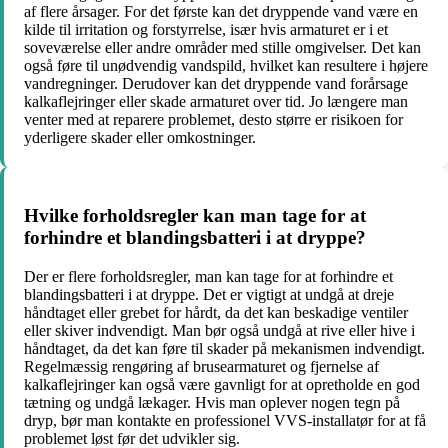
af flere årsager. For det første kan det dryppende vand være en
kilde til irritation og forstyrrelse, især hvis armaturet er i et
soveværelse eller andre områder med stille omgivelser. Det kan
også føre til unødvendig vandspild, hvilket kan resultere i højere
vandregninger. Derudover kan det dryppende vand forårsage
kalkaflejringer eller skade armaturet over tid. Jo længere man
venter med at reparere problemet, desto større er risikoen for
yderligere skader eller omkostninger.
Hvilke forholdsregler kan man tage for at
forhindre et blandingsbatteri i at dryppe?
Der er flere forholdsregler, man kan tage for at forhindre et
blandingsbatteri i at dryppe. Det er vigtigt at undgå at dreje
håndtaget eller grebet for hårdt, da det kan beskadige ventiler
eller skiver indvendigt. Man bør også undgå at rive eller hive i
håndtaget, da det kan føre til skader på mekanismen indvendigt.
Regelmæssig rengøring af brusearmaturet og fjernelse af
kalkaflejringer kan også være gavnligt for at opretholde en god
tætning og undgå lækager. Hvis man oplever nogen tegn på
dryp, bør man kontakte en professionel VVS-installatør for at få
problemet løst før det udvikler sig.