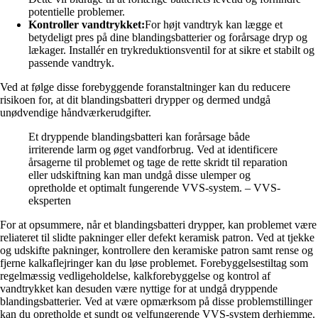
potentielle problemer.
Kontroller vandtrykket:
For højt vandtryk kan lægge et
betydeligt pres på dine blandingsbatterier og forårsage dryp og
lækager. Installér en trykreduktionsventil for at sikre et stabilt og
passende vandtryk.
Ved at følge disse forebyggende foranstaltninger kan du reducere
risikoen for, at dit blandingsbatteri drypper og dermed undgå
unødvendige håndværkerudgifter.
Et dryppende blandingsbatteri kan forårsage både
irriterende larm og øget vandforbrug. Ved at identificere
årsagerne til problemet og tage de rette skridt til reparation
eller udskiftning kan man undgå disse ulemper og
opretholde et optimalt fungerende VVS-system. – VVS-
eksperten
For at opsummere, når et blandingsbatteri drypper, kan problemet være
reliateret til slidte pakninger eller defekt keramisk patron. Ved at tjekke
og udskifte pakninger, kontrollere den keramiske patron samt rense og
fjerne kalkaflejringer kan du løse problemet. Forebyggelsestiltag som
regelmæssig vedligeholdelse, kalkforebyggelse og kontrol af
vandtrykket kan desuden være nyttige for at undgå dryppende
blandingsbatterier. Ved at være opmærksom på disse problemstillinger
kan du opretholde et sundt og velfungerende VVS-system derhjemme.