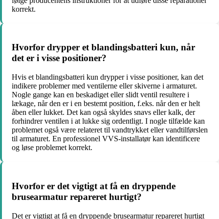
følge producentens instruktioner for at udføre disse reparationer
korrekt.
Hvorfor drypper et blandingsbatteri kun, når
det er i visse positioner?
Hvis et blandingsbatteri kun drypper i visse positioner, kan det
indikere problemer med ventilerne eller skiverne i armaturet.
Nogle gange kan en beskadiget eller slidt ventil resultere i
lækage, når den er i en bestemt position, f.eks. når den er helt
åben eller lukket. Det kan også skyldes snavs eller kalk, der
forhindrer ventilen i at lukke sig ordentligt. I nogle tilfælde kan
problemet også være relateret til vandtrykket eller vandtilførslen
til armaturet. En professionel VVS-installatør kan identificere
og løse problemet korrekt.
Hvorfor er det vigtigt at få en dryppende
brusearmatur repareret hurtigt?
Det er vigtigt at få en dryppende brusearmatur repareret hurtigt