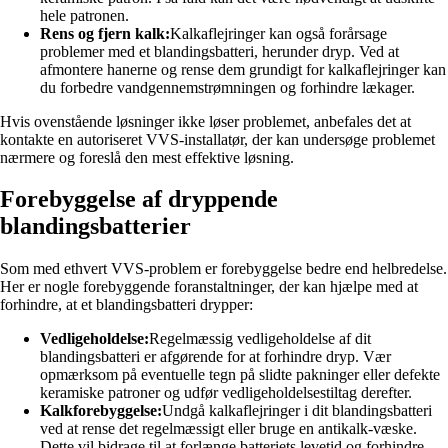
hele patronen.
Rens og fjern kalk:
Kalkaflejringer kan også forårsage
problemer med et blandingsbatteri, herunder dryp. Ved at
afmontere hanerne og rense dem grundigt for kalkaflejringer kan
du forbedre vandgennemstrømningen og forhindre lækager.
Hvis ovenstående løsninger ikke løser problemet, anbefales det at
kontakte en autoriseret VVS-installatør, der kan undersøge problemet
nærmere og foreslå den mest effektive løsning.
Forebyggelse af dryppende
blandingsbatterier
Som med ethvert VVS-problem er forebyggelse bedre end helbredelse.
Her er nogle forebyggende foranstaltninger, der kan hjælpe med at
forhindre, at et blandingsbatteri drypper:
Vedligeholdelse:
Regelmæssig vedligeholdelse af dit
blandingsbatteri er afgørende for at forhindre dryp. Vær
opmærksom på eventuelle tegn på slidte pakninger eller defekte
keramiske patroner og udfør vedligeholdelsestiltag derefter.
Kalkforebyggelse:
Undgå kalkaflejringer i dit blandingsbatteri
ved at rense det regelmæssigt eller bruge en antikalk-væske.
Dette vil bidrage til at forlænge batteriets levetid og forhindre