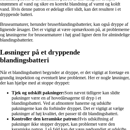
strømmen af vand og sikre en korrekt blandning af varmt og koldt
vand. Hvis denne patron er ødelagt eller slidt, kan det resultere i et
dryppende batteri.
Brusearmaturer, herunder bruserblandingsbatterier, kan også dryppe af
lignende årsager. Det er vigtigt at være opmærksom på, at problemerne
og løsningerne for brusearmaturer i høj grad ligner dem for almindelige
blandingsbatterier.
Løsninger på et dryppende
blandingsbatteri
Når et blandingsbatteri begynder at dryppe, er det vigtigt at foretage en
grundig inspektion og eventuelt løse problemet. Her er nogle løsninger,
der kan hjælpe med at stoppe dryppet:
Tjek og udskift pakninger:
Som nævnt tidligere kan slidte
pakninger være en af hovedårsagerne til dryp i et
blandingsbatteri. Ved at afmontere hanerne og udskifte
pakningerne kan du forhindre dryppet. Det er vigtigt at vælge
pakninger af høj kvalitet, der passer til dit blandingsbatteri.
Kontroller den keramiske patron:
Hvis udskiftning af
pakninger ikke stopper dryppet, kan problemet være den
keramiske patron. I så fald kan det være nødvendigt at udskifte