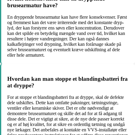
brusearmatur have?
En dryppende brusearmatur kan have flere konsekvenser. Først
og fremmest kan det være irriterende med det konstante dryp-
lyd, der kan forstyrre ens søvn eller koncentration. Derudover
kan det spilde en betydelig mængde vand over tid, hvilket kan
resultere i højere vandregninger. Der kan også dannes
kalkaflejringer ved drypning, hvilket kan forårsage skade på
selve brusearmaturet og eventuelt kræve udskiftning af dele
eller hele armaturet.
Hvordan kan man stoppe et blandingsbatteri fra
at dryppe?
For at stoppe et blandingsbatteri fra at dryppe, skal de defekte
dele udskiftes. Dette kan omfatte pakninger, tætningsringe,
ventiler eller keramiske skiver. Det er ofte nødvendigt at
demontere brusearmaturet og skille det ad for at få adgang til
disse dele. Det er vigtigt at sikre, at de nye dele passer korrekt
og er af høj kvalitet, for at sikre en ordentlig tætning og undgå
nye lækager. Det anbefales at kontakte en VVS-installatør eller