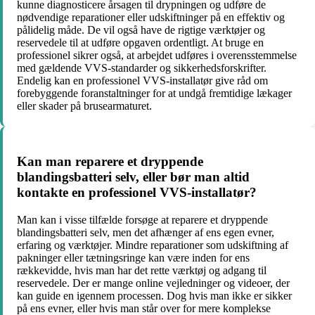
kunne diagnosticere årsagen til drypningen og udføre de
nødvendige reparationer eller udskiftninger på en effektiv og
pålidelig måde. De vil også have de rigtige værktøjer og
reservedele til at udføre opgaven ordentligt. At bruge en
professionel sikrer også, at arbejdet udføres i overensstemmelse
med gældende VVS-standarder og sikkerhedsforskrifter.
Endelig kan en professionel VVS-installatør give råd om
forebyggende foranstaltninger for at undgå fremtidige lækager
eller skader på brusearmaturet.
Kan man reparere et dryppende
blandingsbatteri selv, eller bør man altid
kontakte en professionel VVS-installatør?
Man kan i visse tilfælde forsøge at reparere et dryppende
blandingsbatteri selv, men det afhænger af ens egen evner,
erfaring og værktøjer. Mindre reparationer som udskiftning af
pakninger eller tætningsringe kan være inden for ens
rækkevidde, hvis man har det rette værktøj og adgang til
reservedele. Der er mange online vejledninger og videoer, der
kan guide en igennem processen. Dog hvis man ikke er sikker
på ens evner, eller hvis man står over for mere komplekse