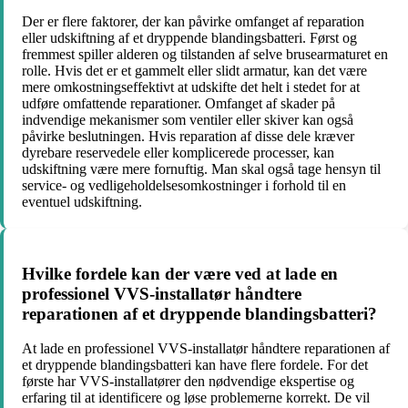
Der er flere faktorer, der kan påvirke omfanget af reparation
eller udskiftning af et dryppende blandingsbatteri. Først og
fremmest spiller alderen og tilstanden af selve brusearmaturet en
rolle. Hvis det er et gammelt eller slidt armatur, kan det være
mere omkostningseffektivt at udskifte det helt i stedet for at
udføre omfattende reparationer. Omfanget af skader på
indvendige mekanismer som ventiler eller skiver kan også
påvirke beslutningen. Hvis reparation af disse dele kræver
dyrebare reservedele eller komplicerede processer, kan
udskiftning være mere fornuftig. Man skal også tage hensyn til
service- og vedligeholdelsesomkostninger i forhold til en
eventuel udskiftning.
Hvilke fordele kan der være ved at lade en
professionel VVS-installatør håndtere
reparationen af et dryppende blandingsbatteri?
At lade en professionel VVS-installatør håndtere reparationen af
et dryppende blandingsbatteri kan have flere fordele. For det
første har VVS-installatører den nødvendige ekspertise og
erfaring til at identificere og løse problemerne korrekt. De vil