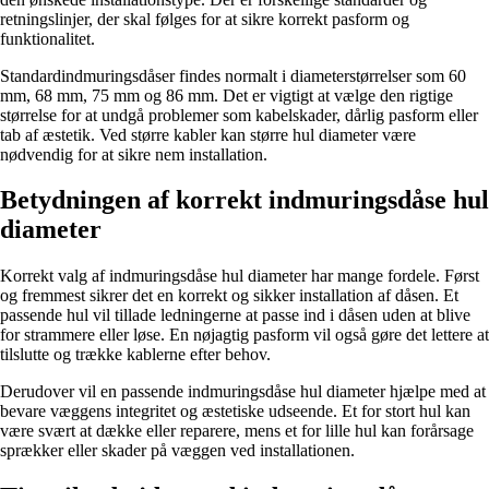
retningslinjer, der skal følges for at sikre korrekt pasform og
funktionalitet.
Standardindmuringsdåser findes normalt i diameterstørrelser som 60
mm, 68 mm, 75 mm og 86 mm. Det er vigtigt at vælge den rigtige
størrelse for at undgå problemer som kabelskader, dårlig pasform eller
tab af æstetik. Ved større kabler kan større hul diameter være
nødvendig for at sikre nem installation.
Betydningen af korrekt indmuringsdåse hul
diameter
Korrekt valg af indmuringsdåse hul diameter har mange fordele. Først
og fremmest sikrer det en korrekt og sikker installation af dåsen. Et
passende hul vil tillade ledningerne at passe ind i dåsen uden at blive
for strammere eller løse. En nøjagtig pasform vil også gøre det lettere at
tilslutte og trække kablerne efter behov.
Derudover vil en passende indmuringsdåse hul diameter hjælpe med at
bevare væggens integritet og æstetiske udseende. Et for stort hul kan
være svært at dække eller reparere, mens et for lille hul kan forårsage
sprækker eller skader på væggen ved installationen.