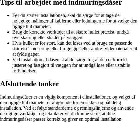
Tips til arbejdet med indmuringsdåser
Før du starter installationen, skal du sørge for at tage de
nøjagtige målinger af kablerne eller ledningerne for at vælge den
rigtige hul diameter.
Brug de korrekte værktøjer til at skære hullet præcist, undgå
overskæring eller skader på væggen.
Hvis hullet er for stort, kan det løses ved at bruge en passende
størrelse spidsering eller bruge gips eller andre fyldematerialer til
at fylde gapet.
Ved installation af dåsen skal du sørge for, at den er korrekt
justeret og fastgjort til væggen for at undgå løse eller ustabile
forbindelser.
Afsluttende tanker
Indmuringsdåser er en vigtig komponent i elinstallationer, og valget af
den rigtige hul diameter er afgørende for en sikker og pålidelig
installation. Ved at følge standarderne og retningslinjerne og anvende
de rigtige værktøjer og teknikker vil du kunne sikre, at dine
indmuringsdåser passer korrekt og giver en optimal installation.