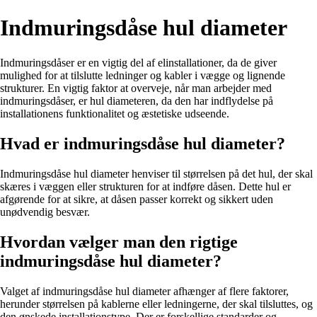
Indmuringsdåse hul diameter
Indmuringsdåser er en vigtig del af elinstallationer, da de giver
mulighed for at tilslutte ledninger og kabler i vægge og lignende
strukturer. En vigtig faktor at overveje, når man arbejder med
indmuringsdåser, er hul diameteren, da den har indflydelse på
installationens funktionalitet og æstetiske udseende.
Hvad er indmuringsdåse hul diameter?
Indmuringsdåse hul diameter henviser til størrelsen på det hul, der skal
skæres i væggen eller strukturen for at indføre dåsen. Dette hul er
afgørende for at sikre, at dåsen passer korrekt og sikkert uden
unødvendig besvær.
Hvordan vælger man den rigtige
indmuringsdåse hul diameter?
Valget af indmuringsdåse hul diameter afhænger af flere faktorer,
herunder størrelsen på kablerne eller ledningerne, der skal tilsluttes, og
den ønskede installationstype. Der er forskellige standarder og