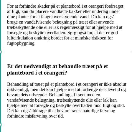
For at forhindre skader på et plantebord i et orangeri forårsaget
af fugt, kan du placere vandtætte bakker eller underlag under
dine planter for at fange overskydende vand. Du kan også
bruge en vandafvisende belægning på træet eller anvende
træbeskyttende olie eller lak regelmæssigt for at hjælpe med at
forsegle og beskytte overfladen. Sørg også for, at der er god
luftcirkulation omkring bordet for at mindske risikoen for
fugtopbygning.
Er det nødvendigt at behandle træet på et
plantebord i et orangeri?
Behandling af træet på et plantebord i et orangeri er ikke absolut
nødvendigt, men det kan hjælpe med at forlænge dets levetid og
bevare dets udseende. Behandling af træet med en
vandafvisende belægning, træbeskyttende olie eller lak kan
hjælpe med at forsegle og beskytte overfladen mod fugt og slid.
Det kan også bidrage til at bevare træets naturlige farve og
forhindre misfarvning over tid.