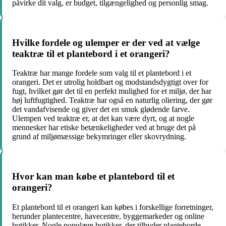
påvirke dit valg, er budget, tilgængelighed og personlig smag.
Hvilke fordele og ulemper er der ved at vælge
teaktræ til et plantebord i et orangeri?
Teaktræ har mange fordele som valg til et plantebord i et
orangeri. Det er utrolig holdbart og modstandsdygtigt over for
fugt, hvilket gør det til en perfekt mulighed for et miljø, der har
høj luftfugtighed. Teaktræ har også en naturlig oliering, der gør
det vandafvisende og giver det en smuk glødende farve.
Ulempen ved teaktræ er, at det kan være dyrt, og at nogle
mennesker har etiske betænkeligheder ved at bruge det på
grund af miljømæssige bekymringer eller skovrydning.
Hvor kan man købe et plantebord til et
orangeri?
Et plantebord til et orangeri kan købes i forskellige forretninger,
herunder plantecentre, havecentre, byggemarkeder og online
butikker. Nogle populære butikker, der tilbyder planteborde,