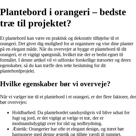
Plantebord i orangeri – bedste
træ til projektet?
Et plantebord kan være en praktisk og dekorativ tilføjelse til et
orangeri. Det giver dig mulighed for at organisere og vise dine planter
på en elegant måde. Når du overvejer at bygge et plantebord til dit
orangeri, er et vigtigt spørgsmål, hvilket træ der er bedst egnet til
formålet. I denne artikel vil vi udforske forskellige træsorter og deres
egenskaber, så du kan træffe den rette beslutning for dit
plantebordprojekt.
Hvilke egenskaber bør vi overveje?
Når vi vælger træ til et plantebord i et orangeri, er der flere faktorer, der
bør overvejes:
Holdbarhed: Da plantebordet sandsynligvis vil blive udsat for
fugt og jord, er det vigtigt at vælge et træ, der er
modstandsdygtigt over for råd og nedbrydning.
Æstetik: Orangerier har ofte et elegant design, og træet bør
harmonere med denne æstetik og tilføje værdi til rummet.