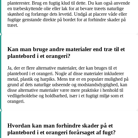
planterester. Brug en fugtig klud til dette. Du kan også anvende
en træbeskyttende olie eller lak for at bevare træets naturlige
skønhed og forlænge dets levetid. Undgå at placere våde eller
fugtige genstande direkte på bordet for at forhindre skader på
træet.
Kan man bruge andre materialer end træ til et
plantebord i et orangeri?
Ja, der er flere alternative materialer, der kan bruges til et
plantebord i et orangeri. Nogle af disse materialer inkluderer
metal, plastik og harpiks. Mens træ er en populær mulighed på
grund af dets naturlige udseende og modstandsdygtighed, kan
disse alternative materialer være mere praktiske i henhold til
vedligeholdelse og holdbarhed, især i et fugtigt miljø som et
orangeri.
Hvordan kan man forhindre skader på et
plantebord i et orangeri forårsaget af fugt?