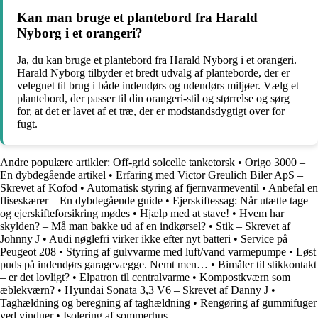
Kan man bruge et plantebord fra Harald
Nyborg i et orangeri?
Ja, du kan bruge et plantebord fra Harald Nyborg i et orangeri.
Harald Nyborg tilbyder et bredt udvalg af planteborde, der er
velegnet til brug i både indendørs og udendørs miljøer. Vælg et
plantebord, der passer til din orangeri-stil og størrelse og sørg
for, at det er lavet af et træ, der er modstandsdygtigt over for
fugt.
Andre populære artikler:
Off-grid solcelle tanketorsk
•
Origo 3000 –
En dybdegående artikel
•
Erfaring med Victor Greulich Biler ApS –
Skrevet af Kofod
•
Automatisk styring af fjernvarmeventil
•
Anbefal en
fliseskærer – En dybdegående guide
•
Ejerskiftessag: Når utætte tage
og ejerskifteforsikring mødes
•
Hjælp med at stave!
•
Hvem har
skylden? – Må man bakke ud af en indkørsel?
•
Stik – Skrevet af
Johnny J
•
Audi nøglefri virker ikke efter nyt batteri
•
Service på
Peugeot 208
•
Styring af gulvvarme med luft/vand varmepumpe
•
Løst
puds på indendørs garagevægge. Nemt men…
•
Bimåler til stikkontakt
– er det lovligt?
•
Elpatron til centralvarme
•
Kompostkværn som
æblekværn?
•
Hyundai Sonata 3,3 V6 – Skrevet af Danny J
•
Taghældning og beregning af taghældning
•
Rengøring af gummifuger
ved vinduer
•
Isolering af sommerhus