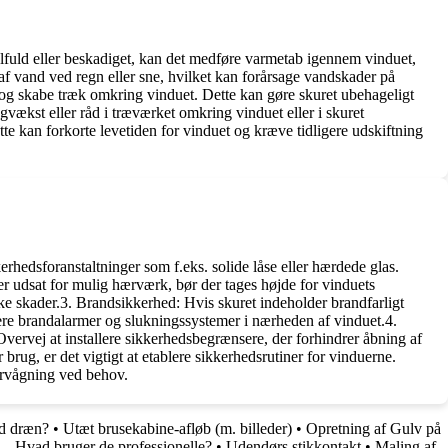
lfuld eller beskadiget, kan det medføre varmetab igennem vinduet,
af vand ved regn eller sne, hvilket kan forårsage vandskader på
t og skabe træk omkring vinduet. Dette kan gøre skuret ubehageligt
gvækst eller råd i træværket omkring vinduet eller i skuret
te kan forkorte levetiden for vinduet og kræve tidligere udskiftning
erhedsforanstaltninger som f.eks. solide låse eller hærdede glas.
er udsat for mulig hærværk, bør der tages højde for vinduets
ske skader.3. Brandsikkerhed: Hvis skuret indeholder brandfarligt
ere brandalarmer og slukningssystemer i nærheden af vinduet.4.
vervej at installere sikkerhedsbegrænsere, der forhindrer åbning af
brug, er det vigtigt at etablere sikkerhedsrutiner for vinduerne.
vervågning ved behov.
ed dræn?
•
Utæt brusekabine-afløb (m. billeder)
•
Opretning af Gulv på
 – Hvad bruger de professionelle?
•
Udendørs stikkontakt
•
Maling af