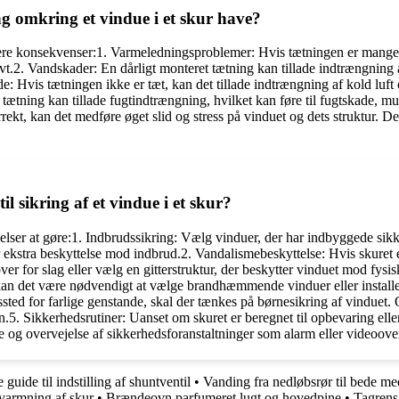
g omkring et vindue i et skur have?
flere konsekvenser:1. Varmeledningsproblemer: Hvis tætningen er mange
vt.2. Vandskader: En dårligt monteret tætning kan tillade indtrængning 
: Hvis tætningen ikke er tæt, kan det tillade indtrængning af kold luf
tætning kan tillade fugtindtrængning, hvilket kan føre til fugtskade, mu
kt, kan det medføre øget slid og stress på vinduet og dets struktur. Det
l sikring af et vindue i et skur?
ejelser at gøre:1. Indbrudssikring: Vælg vinduer, der har indbyggede sikk
or ekstra beskyttelse mod indbrud.2. Vandalismebeskyttelse: Hvis skuret 
er for slag eller vælg en gitterstruktur, der beskytter vinduet mod fysi
kan det være nødvendigt at vælge brandhæmmende vinduer eller install
ed for farlige genstande, skal der tænkes på børnesikring af vinduet. O
.5. Sikkerhedsrutiner: Uanset om skuret er beregnet til opbevaring eller 
se og overvejelse af sikkerhedsforanstaltninger som alarm eller videoo
uide til indstilling af shuntventil
•
Vanding fra nedløbsrør til bede m
armning af skur
•
Brændeovn parfumeret lugt og hovedpine
•
Tagrens