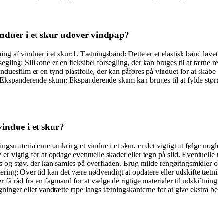
induer i et skur udover vindpap?
ning af vinduer i et skur:1. Tætningsbånd: Dette er et elastisk bånd lave
ing: Silikone er en fleksibel forsegling, der kan bruges til at tætne r
Vinduesfilm er en tynd plastfolie, der kan påføres på vinduet for at ska
. Ekspanderende skum: Ekspanderende skum kan bruges til at fylde større
indue i et skur?
ingsmaterialerne omkring et vindue i et skur, er det vigtigt at følge no
 vigtig for at opdage eventuelle skader eller tegn på slid. Eventuelle re
s og støv, der kan samles på overfladen. Brug milde rengøringsmidler og
ing: Over tid kan det være nødvendigt at opdatere eller udskifte tætnin
r få råd fra en fagmand for at vælge de rigtige materialer til udskiftni
inger eller vandtætte tape langs tætningskanterne for at give ekstra b