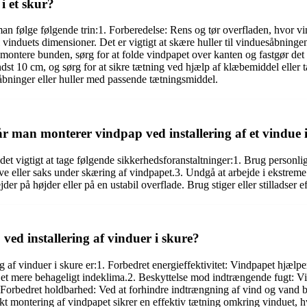
i et skur?
an følge følgende trin:1. Forberedelse: Rens og tør overfladen, hvor vin
 vinduets dimensioner. Det er vigtigt at skære huller til vinduesåbningen
 montere bunden, sørg for at folde vindpapet over kanten og fastgør de
 10 cm, og sørg for at sikre tætning ved hjælp af klæbemiddel eller ta
 åbninger eller huller med passende tætningsmiddel.
r man monterer vindpap ved installering af et vindue i
 det vigtigt at tage følgende sikkerhedsforanstaltninger:1. Brug personl
e eller saks under skæring af vindpapet.3. Undgå at arbejde i ekstreme 
jder på højder eller på en ustabil overflade. Brug stiger eller stilladser
ved installering af vinduer i skure?
ng af vinduer i skure er:1. Forbedret energieffektivitet: Vindpapet hjæl
og et mere behageligt indeklima.2. Beskyttelse mod indtrængende fugt:
Forbedret holdbarhed: Ved at forhindre indtrængning af vind og vand bi
t montering af vindpapet sikrer en effektiv tætning omkring vinduet, hvi