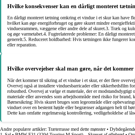
Hvilke konsekvenser kan en dårligt monteret tætnin
En dårligt monteret tætning omkring et vindue i et skur kan have 
hvilket kan øge energiforbruget og gøre skuret mindre energieffekti
vinduesrammen, væggene eller andre dele af skuret.3. Træk og kulde
og øge varmetabet.4. Fugtrelaterede problemer: En dårligt monteret 
generelt.5. Reduceret holdbarhed: Hvis tætningen ikke fungerer korre
eller reparation.
Hvilke overvejelser skal man gøre, når det kommer ti
Når det kommer til sikring af et vindue i et skur, er der flere overv
Overvej også at installere vinduesbarricader eller sikkerhedsfilm f
robusthed. Overvej at vælge et materiale, der er modstandsdygtigt ov
materiale eller anvendes som arbejdsområde med risiko for brand, 
Børnesikring: Hvis skuret bruges som legeområde eller opbevaringsst
vinduet over en bestemt højde eller begrænser adgangen helt til børn
Dette kan omfatte regelmæssig kontrollering, vedligeholdelse af lå
Andre populære artikler:
Træterrasse med dette mønster
•
Dybdegående g
1. Sal
•
BMW F31 (320d Touring M-Sport) – Skrevet af øllebrød
•
Opv