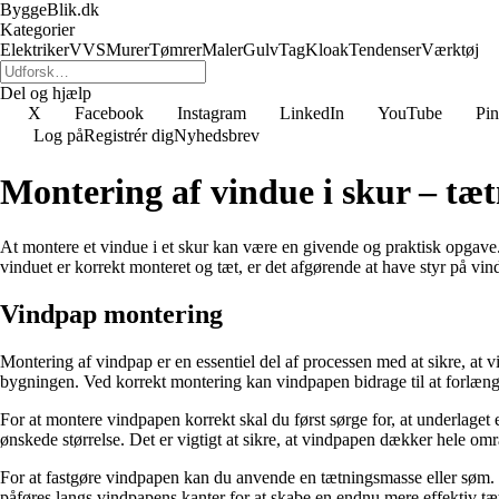
ByggeBlik.dk
Kategorier
Elektriker
VVS
Murer
Tømrer
Maler
Gulv
Tag
Kloak
Tendenser
Værktøj
Del og hjælp
X
Facebook
Instagram
LinkedIn
YouTube
Pin
Log på
Registrér dig
Nyhedsbrev
Montering af vindue i skur – tæt
At montere et vindue i et skur kan være en givende og praktisk opgave. 
vinduet er korrekt monteret og tæt, er det afgørende at have styr på vi
Vindpap montering
Montering af vindpap er en essentiel del af processen med at sikre, at v
bygningen. Ved korrekt montering kan vindpapen bidrage til at forlæng
For at montere vindpapen korrekt skal du først sørge for, at underlaget 
ønskede størrelse. Det er vigtigt at sikre, at vindpapen dækker hele om
For at fastgøre vindpapen kan du anvende en tætningsmasse eller søm. H
påføres langs vindpapens kanter for at skabe en endnu mere effektiv tæ