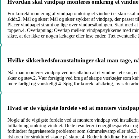
Hvordan skal vindpap monteres omkring et vindue 
For korrekt montering af vindpap omkring et vindue i et skur skal m
skidt.2. Mål og skær: Mål og skær stykker af vindpap, der passer til
Placer vindpapet stramt og lige over vinduesåbningen. Start med at
toppen.4. Overlapning: Overlap mellem vindpapstykkerne med mindst
sikre, at der ikke er nogen lækager eller løse ender. Tæt eventuelle
Hvilke sikkerhedsforanstaltninger skal man tage, nå
Når man monterer vindpap ved installation af et vindue i et skur, er
skær og støv.2. Vær forsigtig ved brug af skarpe værktøjer som kniv
mere farligt og vanskeligt.4. Sørg for korrekt afsikring, hvis du arbe
Hvad er de vigtigste fordele ved at montere vindpap 
Nogle af de vigtigste fordele ved at montere vindpap ved installeri
lufttætning omkring vinduet. Dette resulterer i energibesparelser 
forhindrer fugtrelaterede problemer som skimmelsvamp eller råd.3. 
risikoen for strukturel skade på skuret.4. Bedre indeklima: En korrek