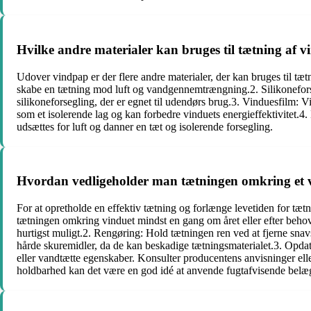
Hvilke andre materialer kan bruges til tætning af v
Udover vindpap er der flere andre materialer, der kan bruges til tæt
skabe en tætning mod luft og vandgennemtrængning.2. Silikoneforsegl
silikoneforsegling, der er egnet til udendørs brug.3. Vinduesfilm: 
som et isolerende lag og kan forbedre vinduets energieffektivitet.4
udsættes for luft og danner en tæt og isolerende forsegling.
Hvordan vedligeholder man tætningen omkring et v
For at opretholde en effektiv tætning og forlænge levetiden for tætn
tætningen omkring vinduet mindst en gang om året eller efter behov er
hurtigst muligt.2. Rengøring: Hold tætningen ren ved at fjerne snav
hårde skuremidler, da de kan beskadige tætningsmaterialet.3. Opdater
eller vandtætte egenskaber. Konsulter producentens anvisninger elle
holdbarhed kan det være en god idé at anvende fugtafvisende belægn