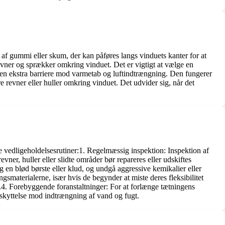
t af gummi eller skum, der kan påføres langs vinduets kanter for at
evner og sprækker omkring vinduet. Det er vigtigt at vælge en
be en ekstra barriere mod varmetab og luftindtrængning. Den fungerer
 revner eller huller omkring vinduet. Det udvider sig, når det
gle vedligeholdelsesrutiner:1. Regelmæssig inspektion: Inspektion af
vner, huller eller slidte områder bør repareres eller udskiftes
 en blød børste eller klud, og undgå aggressive kemikalier eller
gsmaterialerne, især hvis de begynder at miste deres fleksibilitet
ng.4. Forebyggende foranstaltninger: For at forlænge tætningens
eskyttelse mod indtrængning af vand og fugt.