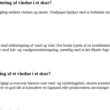
ring af vindue i et skur?
egling mellem vinduet og skuret. Vindpapet hjælper med at forhindre ind
te mod indtrængning af vand og vind. Det består typisk af en kombination
 mod luft- og vandgennemtrængning, samtidig med at det tillader fugt a
g af et vindue i et skur?
 vigtigt at overveje faktorer som vind- og vejrbetingelser, skurets kons
e en god idé at konsultere en fagmand eller producentens anvisninger for