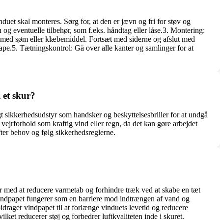
duet skal monteres. Sørg for, at den er jævn og fri for støv og
 og eventuelle tilbehør, som f.eks. håndtag eller låse.3. Montering:
t med søm eller klæbemiddel. Fortsæt med siderne og afslut med
pe.5. Tætningskontrol: Gå over alle kanter og samlinger for at
 et skur?
igt sikkerhedsudstyr som handsker og beskyttelsesbriller for at undgå
vejrforhold som kraftig vind eller regn, da det kan gøre arbejdet
 efter behov og følg sikkerhedsreglerne.
per med at reducere varmetab og forhindre træk ved at skabe en tæt
 Vindpapet fungerer som en barriere mod indtrængen af vand og
drager vindpapet til at forlænge vinduets levetid og reducere
lket reducerer støj og forbedrer luftkvaliteten inde i skuret.