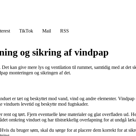
terest
TikTok
Mail
RSS
ning og sikring af vindpap
Det kan give mere lys og ventilation til rummet, samtidig med at det sk
ndpap monteringen og sikringen af det.
induet er tæt og beskyttet mod vand, vind og andre elementer. Vindpap er
e vinduets levetid og beskytte mod fugtskader.
er rent og tørt. Fjern eventuelle løse materialer og glat overfladen ud.
rådet omkring vinduet og har tilstrækkelig overlapning for at undgå læk
vis du bruger søm, skal du sørge for at placere dem korrekt for at sikr
tning.