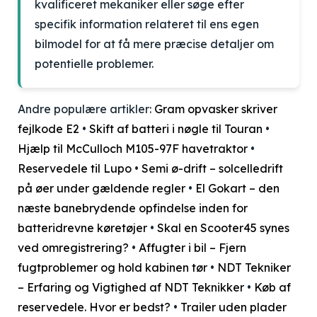
kvalificeret mekaniker eller søge efter
specifik information relateret til ens egen
bilmodel for at få mere præcise detaljer om
potentielle problemer.
Andre populære artikler:
Gram opvasker skriver
fejlkode E2
•
Skift af batteri i nøgle til Touran
•
Hjælp til McCulloch M105-97F havetraktor
•
Reservedele til Lupo
•
Semi ø-drift – solcelledrift
på øer under gældende regler
•
El Gokart – den
næste banebrydende opfindelse inden for
batteridrevne køretøjer
•
Skal en Scooter45 synes
ved omregistrering?
•
Affugter i bil – Fjern
fugtproblemer og hold kabinen tør
•
NDT Tekniker
– Erfaring og Vigtighed af NDT Teknikker
•
Køb af
reservedele. Hvor er bedst?
•
Trailer uden plader