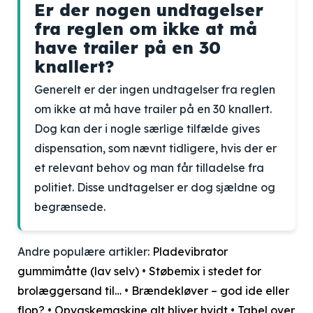
Er der nogen undtagelser
fra reglen om ikke at må
have trailer på en 30
knallert?
Generelt er der ingen undtagelser fra reglen
om ikke at må have trailer på en 30 knallert.
Dog kan der i nogle særlige tilfælde gives
dispensation, som nævnt tidligere, hvis der er
et relevant behov og man får tilladelse fra
politiet. Disse undtagelser er dog sjældne og
begrænsede.
Andre populære artikler:
Pladevibrator
gummimåtte (lav selv)
•
Støbemix i stedet for
brolæggersand til…
•
Brændekløver – god ide eller
flop?
•
Opvaskemaskine alt bliver hvidt
•
Tabel over