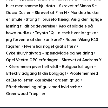
biler med samme hjuldata – Skrevet af Simon S
•
Dacia Duster – Skrevet af Finn H
•
Mondeo hakker
en smule
•
Stang til bruseforhæng: Vælg den rigtige
løsning til dit badeværelse
•
Køb af sliddele på
howdiaudi.dk
•
Toyota IQ – diesel: Hvor langt kan
jeg forvente at den kan køre?
•
Röben Viking K10
tagsten
•
Hvem har noget gratis træ?
•
Cykelskur/halvtag – spændvidde og hældning
•
Opel Vectra OPC erfaringer – Skrevet af Andreas Y
•
Kileremmen piver helt vildt
•
Boligportal login –
Effektiv adgang til din boligjagt
•
Problemer med
at Ifø toiletter ikke skyller ordentligt ud
•
Efterbehandling af gulv med hvid sæbe
•
Greenwood Træpiller