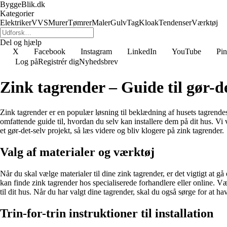
ByggeBlik.dk
Kategorier
Elektriker
VVS
Murer
Tømrer
Maler
Gulv
Tag
Kloak
Tendenser
Værktøj
Del og hjælp
X
Facebook
Instagram
LinkedIn
YouTube
Pin
Log på
Registrér dig
Nyhedsbrev
Zink tagrender – Guide til gør-de
Zink tagrender er en populær løsning til beklædning af husets tagrendesy
omfattende guide til, hvordan du selv kan installere dem på dit hus. Vi vi
et gør-det-selv projekt, så læs videre og bliv klogere på zink tagrender.
Valg af materialer og værktøj
Når du skal vælge materialer til dine zink tagrender, er det vigtigt at gå
kan finde zink tagrender hos specialiserede forhandlere eller online. Væ
til dit hus. Når du har valgt dine tagrender, skal du også sørge for at 
Trin-for-trin instruktioner til installation