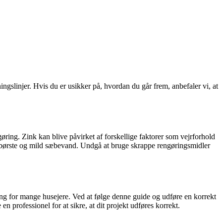
ngslinjer. Hvis du er usikker på, hvordan du går frem, anbefaler vi, at
gøring. Zink kan blive påvirket af forskellige faktorer som vejrforhold
ød børste og mild sæbevand. Undgå at bruge skrappe rengøringsmidler
ing for mange husejere. Ved at følge denne guide og udføre en korrekt
n professionel for at sikre, at dit projekt udføres korrekt.