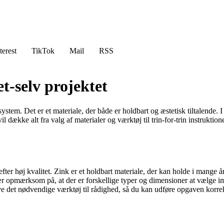
terest
TikTok
Mail
RSS
t-selv projektet
stem. Det er et materiale, der både er holdbart og æstetisk tiltalende. I
l dække alt fra valg af materialer og værktøj til trin-for-trin instruktio
 efter høj kvalitet. Zink er et holdbart materiale, der kan holde i mange 
r opmærksom på, at der er forskellige typer og dimensioner at vælge imel
have det nødvendige værktøj til rådighed, så du kan udføre opgaven korre