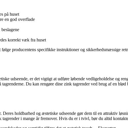
es på huset
kre en god overflade
å beslagene
ledes korrekt væk fra huset
t følge producentens specifikke instruktioner og sikkerhedsmæssige retni
etiske udseende, er det vigtigt at udføre løbende vedligeholdelse og ren
r på tagrenderne. Du kan rengøre dine zink tagrender ved brug af en bl
r. Deres holdbarhed og æstetiske udseende gør dem til en attraktiv løsn
tagrender i mange år fremover. Hvis du er i tvivl, bør du altid kontakte e