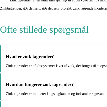
Zink tagrender er en fantastisk løsning til at beskytte dit hus mo
Zinktagrender, gør det selv, gør det selv-projekt, zink tagrende monteri
Ofte stillede spørgsmål
Hvad er zink tagrender?
Zink tagrender er afløbssystemer lavet af zink, der bruges til at o
Hvordan fungerer zink tagrender?
Zink tagrender er monteret langs tagkanten og indsamler regnvand, 