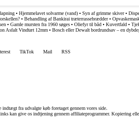
slapning
•
Hjemmelavet solvarme (vand)
•
Syn af grimme skiver
•
Dispe
forskellen?
•
Behandling af Bankirai træterrassebrædder
•
Opvaskemask
sen
•
Gamle mursten fra 1960 søges
•
Oliefyr til båd
•
Kuvertfald
•
Tje
on Asfalt Vindtæt 12mm
•
Bosch eller Dewalt bordrundsav – en dybd
terest
TikTok
Mail
RSS
e indtægt fra udvalgte køb foretaget gennem vores side.
 links kan give os indtjening gennem affiliateprogrammer. Kopiering elle