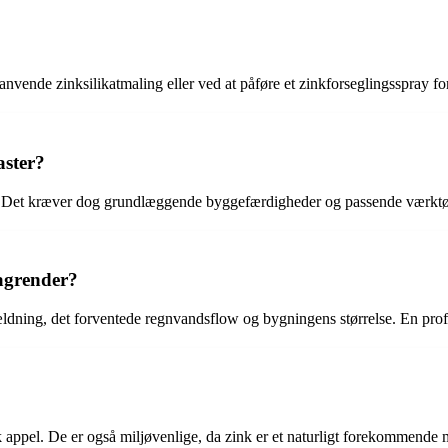
anvende zinksilikatmaling eller ved at påføre et zinkforseglingsspray fo
aster?
ter. Det kræver dog grundlæggende byggefærdigheder og passende værktøjer
tagrender?
 hældning, det forventede regnvandsflow og bygningens størrelse. En pro
k appel. De er også miljøvenlige, da zink er et naturligt forekommende