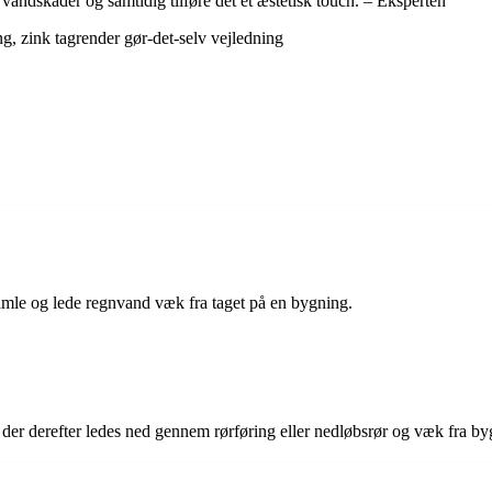
d vandskader og samtidig tilføre det et æstetisk touch. – Eksperten
ng, zink tagrender gør-det-selv vejledning
psamle og lede regnvand væk fra taget på en bygning.
der derefter ledes ned gennem rørføring eller nedløbsrør og væk fra b