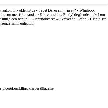
nsation til kælderhøjde
•
Tapet løsner sig – årsag?
•
Whirlpool
ine tømmer ikke vandet
•
Kiksemaskine: En dybdegående artikel om
k liiiige den her ud…
•
Brændmærke – Skrevet af C.cetin
•
Hvid tusch
egående sammenligning
r videreformidling kræver tilladelse.