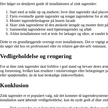
Her følger en detaljeret guide til installationen af zink tagrender:
Start med at måle op og markere, hvor dine tagrender skal placer
Fjern eventuelle gamle tagrender og rengør tagrenderne for at si
Monter tagrendebeslagene på husets facade
Skær zink tagrenderne til den ønskede længde og monter dem p
Sammenføj tagrenderne med hjørnetagrender og afløb
Afslut installationen ved at teste for lækager og sikre, at vandet 
Dette er en grundlæggende oversigt over installationen. Det er vigtigt a
du søger råd hos en professionel eller en erfaren gør-det-selv entusiast.
Vedligeholdelse og rengøring
For at dine zink tagrender skal forblive i god stand og bevare deres æst
og forurening, hvilket kan resultere i misfarvninger eller belægninge
eller sprøjtemidler, da de kan beskadige zinkoverfladen.
Konklusion
Zink tagrender er et populært valg, når det kommer til tagrendesysteme
installation samt løbende vedligeholdelse, kan du nyde godt af dine zink 