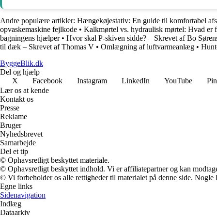
Andre populære artikler:
Hængekøjestativ: En guide til komfortabel af
opvaskemaskine fejlkode
•
Kalkmørtel vs. hydraulisk mørtel: Hvad er 
bagningens hjælper
•
Hvor skal P-skiven sidde? – Skrevet af Bo Søren
til dæk – Skrevet af Thomas V
•
Omlægning af luftvarmeanlæg
•
Hunt
ByggeBlik.dk
Del og hjælp
X
Facebook
Instagram
LinkedIn
YouTube
Pin
Lær os at kende
Kontakt os
Presse
Reklame
Bruger
Nyhedsbrevet
Samarbejde
Del et tip
© Ophavsretligt beskyttet materiale.
© Ophavsretligt beskyttet indhold. Vi er affiliatepartner og kan modtag
© Vi forbeholder os alle rettigheder til materialet på denne side. Nogle
Egne links
Sidenavigation
Indlæg
Dataarkiv