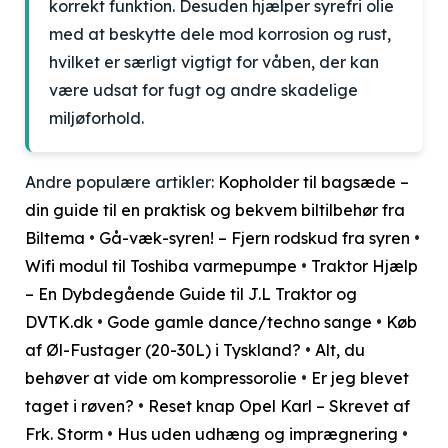
korrekt funktion. Desuden hjælper syrefri olie
med at beskytte dele mod korrosion og rust,
hvilket er særligt vigtigt for våben, der kan
være udsat for fugt og andre skadelige
miljøforhold.
Andre populære artikler:
Kopholder til bagsæde –
din guide til en praktisk og bekvem biltilbehør fra
Biltema
•
Gå-væk-syren! – Fjern rodskud fra syren
•
Wifi modul til Toshiba varmepumpe
•
Traktor Hjælp
– En Dybdegående Guide til J.L Traktor og
DVTK.dk
•
Gode gamle dance/techno sange
•
Køb
af Øl-Fustager (20-30L) i Tyskland?
•
Alt, du
behøver at vide om kompressorolie
•
Er jeg blevet
taget i røven?
•
Reset knap Opel Karl – Skrevet af
Frk. Storm
•
Hus uden udhæng og imprægnering
•