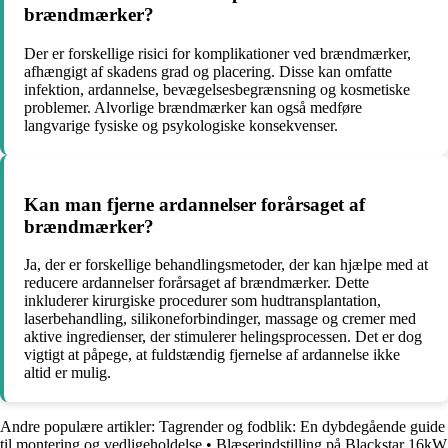
brændmærker?
Der er forskellige risici for komplikationer ved brændmærker,
afhængigt af skadens grad og placering. Disse kan omfatte
infektion, ardannelse, bevægelsesbegrænsning og kosmetiske
problemer. Alvorlige brændmærker kan også medføre
langvarige fysiske og psykologiske konsekvenser.
Kan man fjerne ardannelser forårsaget af
brændmærker?
Ja, der er forskellige behandlingsmetoder, der kan hjælpe med at
reducere ardannelser forårsaget af brændmærker. Dette
inkluderer kirurgiske procedurer som hudtransplantation,
laserbehandling, silikoneforbindinger, massage og cremer med
aktive ingredienser, der stimulerer helingsprocessen. Det er dog
vigtigt at påpege, at fuldstændig fjernelse af ardannelse ikke
altid er mulig.
Andre populære artikler:
Tagrender og fodblik: En dybdegående guide
til montering og vedligeholdelse
•
Blæserindstilling på Blackstar 16kW