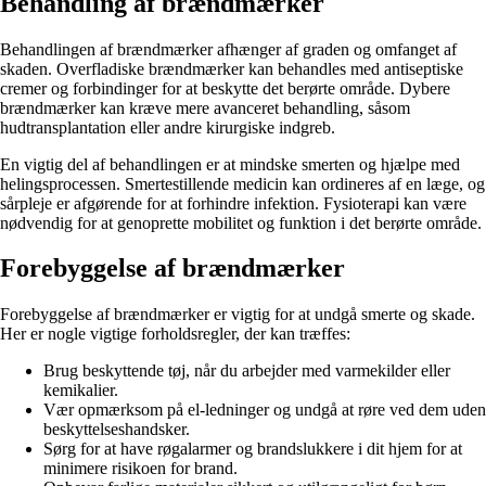
Behandling af brændmærker
Behandlingen af brændmærker afhænger af graden og omfanget af
skaden. Overfladiske brændmærker kan behandles med antiseptiske
cremer og forbindinger for at beskytte det berørte område. Dybere
brændmærker kan kræve mere avanceret behandling, såsom
hudtransplantation eller andre kirurgiske indgreb.
En vigtig del af behandlingen er at mindske smerten og hjælpe med
helingsprocessen. Smertestillende medicin kan ordineres af en læge, og
sårpleje er afgørende for at forhindre infektion. Fysioterapi kan være
nødvendig for at genoprette mobilitet og funktion i det berørte område.
Forebyggelse af brændmærker
Forebyggelse af brændmærker er vigtig for at undgå smerte og skade.
Her er nogle vigtige forholdsregler, der kan træffes:
Brug beskyttende tøj, når du arbejder med varmekilder eller
kemikalier.
Vær opmærksom på el-ledninger og undgå at røre ved dem uden
beskyttelseshandsker.
Sørg for at have røgalarmer og brandslukkere i dit hjem for at
minimere risikoen for brand.