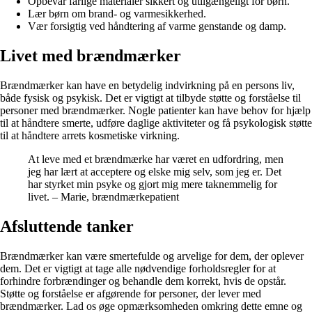
Opbevar farlige materialer sikkert og utilgængeligt for børn.
Lær børn om brand- og varmesikkerhed.
Vær forsigtig ved håndtering af varme genstande og damp.
Livet med brændmærker
Brændmærker kan have en betydelig indvirkning på en persons liv,
både fysisk og psykisk. Det er vigtigt at tilbyde støtte og forståelse til
personer med brændmærker. Nogle patienter kan have behov for hjælp
til at håndtere smerte, udføre daglige aktiviteter og få psykologisk støtte
til at håndtere arrets kosmetiske virkning.
At leve med et brændmærke har været en udfordring, men
jeg har lært at acceptere og elske mig selv, som jeg er. Det
har styrket min psyke og gjort mig mere taknemmelig for
livet. – Marie, brændmærkepatient
Afsluttende tanker
Brændmærker kan være smertefulde og arvelige for dem, der oplever
dem. Det er vigtigt at tage alle nødvendige forholdsregler for at
forhindre forbrændinger og behandle dem korrekt, hvis de opstår.
Støtte og forståelse er afgørende for personer, der lever med
brændmærker. Lad os øge opmærksomheden omkring dette emne og