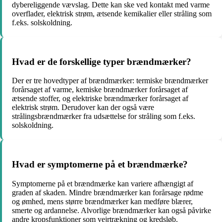
dybereliggende vævslag. Dette kan ske ved kontakt med varme
overflader, elektrisk strøm, ætsende kemikalier eller stråling som
f.eks. solskoldning.
Hvad er de forskellige typer brændmærker?
Der er tre hovedtyper af brændmærker: termiske brændmærker
forårsaget af varme, kemiske brændmærker forårsaget af
ætsende stoffer, og elektriske brændmærker forårsaget af
elektrisk strøm. Derudover kan der også være
strålingsbrændmærker fra udsættelse for stråling som f.eks.
solskoldning.
Hvad er symptomerne på et brændmærke?
Symptomerne på et brændmærke kan variere afhængigt af
graden af skaden. Mindre brændmærker kan forårsage rødme
og ømhed, mens større brændmærker kan medføre blærer,
smerte og ardannelse. Alvorlige brændmærker kan også påvirke
andre kropsfunktioner som vejrtrækning og kredsløb.