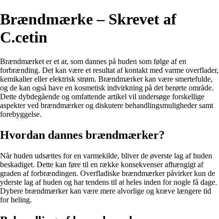
Brændmærke – Skrevet af
C.cetin
Brændmærket er et ar, som dannes på huden som følge af en
forbrænding. Det kan være et resultat af kontakt med varme overflader,
kemikalier eller elektrisk strøm. Brændmærker kan være smertefulde,
og de kan også have en kosmetisk indvirkning på det berørte område.
Dette dybdegående og omfattende artikel vil undersøge forskellige
aspekter ved brændmærker og diskutere behandlingsmuligheder samt
forebyggelse.
Hvordan dannes brændmærker?
Når huden udsættes for en varmekilde, bliver de øverste lag af huden
beskadiget. Dette kan føre til en række konsekvenser afhængigt af
graden af forbrændingen. Overfladiske brændmærker påvirker kun de
yderste lag af huden og har tendens til at heles inden for nogle få dage.
Dybere brændmærker kan være mere alvorlige og kræve længere tid
for heling.